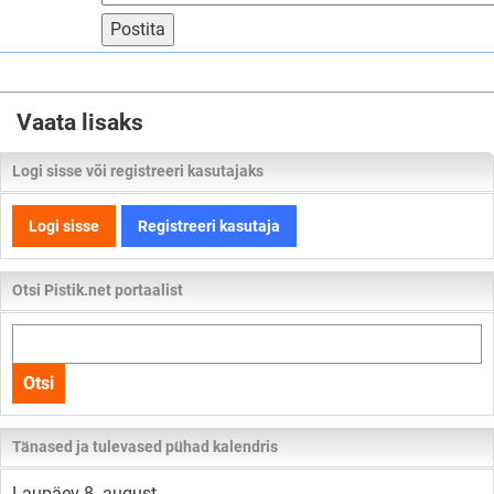
Postita
Vaata lisaks
Logi sisse või registreeri kasutajaks
Logi sisse
Registreeri kasutaja
Otsi Pistik.net portaalist
Otsi
kogu
Otsi
lehelt
Tänased ja tulevased pühad kalendris
Laupäev 8. august