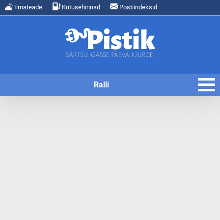
Ilmateade
Kütusehinnad
Postiindeksid
Ralli