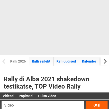
Ralli 2026
Ralli esileht
Ralliuudised
Kalender
Tul
Rally di Alba 2021 shakedown
testikatse, TOP Video Rally
Videod
Popimad
+ Lisa video
Otsi