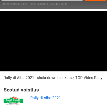
Videosid kokku: 3830 | Kokku vaadatud 10803156 korda
Rally di Alba 2021 - shakedown testikatse, TOP Video Rally
Seotud võistlus
Rally di Alba 2021