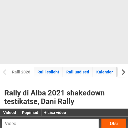
Ralli 2026
Ralli esileht
Ralliuudised
Kalender
Tul
Rally di Alba 2021 shakedown
testikatse, Dani Rally
Videod
Popimad
+ Lisa video
Otsi