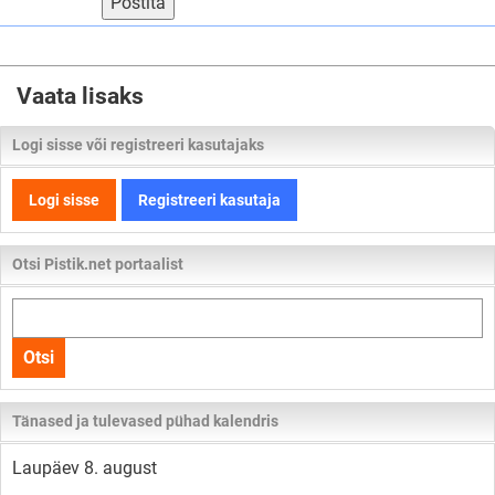
Postita
Vaata lisaks
Logi sisse või registreeri kasutajaks
Logi sisse
Registreeri kasutaja
Otsi Pistik.net portaalist
Otsi
kogu
Otsi
lehelt
Tänased ja tulevased pühad kalendris
Laupäev 8. august