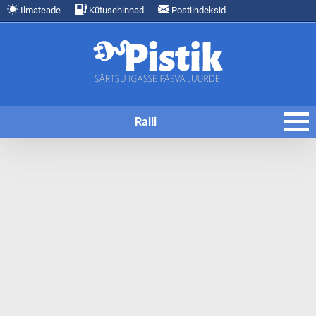
Ilmateade
Kütusehinnad
Postiindeksid
Ralli