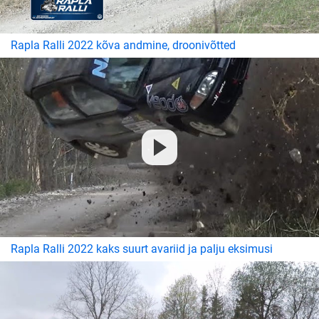
Rapla Ralli 2022 kõva andmine, droonivõtted
Rapla Ralli 2022 kaks suurt avariid ja palju eksimusi