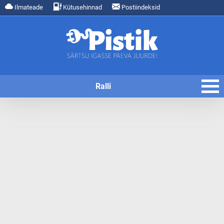
Ilmateade
Kütusehinnad
Postiindeksid
Ralli