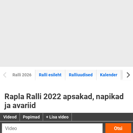
Ralli 2026
Ralli esileht
Ralliuudised
Kalender
Tul
Rapla Ralli 2022 apsakad, napikad
ja avariid
Videod
Popimad
+ Lisa video
Otsi