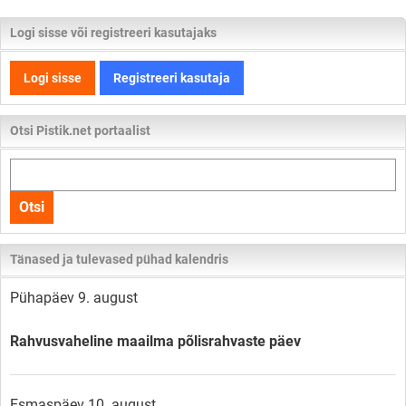
Logi sisse või registreeri kasutajaks
Logi sisse
Registreeri kasutaja
Otsi Pistik.net portaalist
Otsi
kogu
Otsi
lehelt
Tänased ja tulevased pühad kalendris
Pühapäev 9. august
Rahvusvaheline maailma põlisrahvaste päev
Esmaspäev 10. august