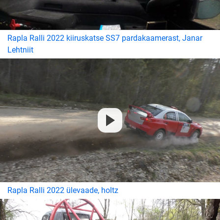
Rapla Ralli 2022 kiiruskatse SS7 pardakaamerast, Janar
Lehtniit
Rapla Ralli 2022 ülevaade, holtz