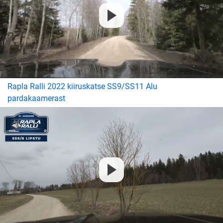
Rapla Ralli 2022 kiiruskatse SS9/SS11 Alu
pardakaamerast