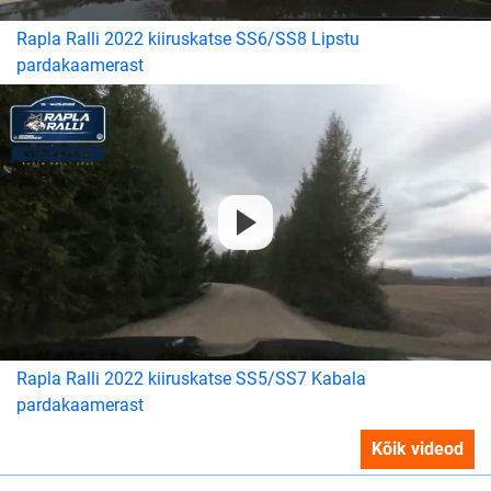
Rapla Ralli 2022 kiiruskatse SS6/SS8 Lipstu
pardakaamerast
Rapla Ralli 2022 kiiruskatse SS5/SS7 Kabala
pardakaamerast
Kõik videod