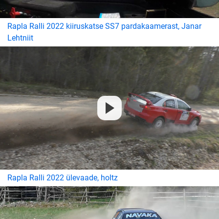
Rapla Ralli 2022 kiiruskatse SS7 pardakaamerast, Janar
Lehtniit
Rapla Ralli 2022 ülevaade, holtz