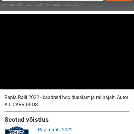
Videosid kokku: 3830 | Kokku vaadatud 10826503 korda
Rapla Ralli 2022 - kaadreid hooldusalast ja rallirajalt. Autor
A.L.CARVIDEOS
Seotud võistlus
Rapla Ralli 2022