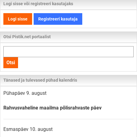
Logi sisse või registreeri kasutajaks
Logi sisse
Registreeri kasutaja
Otsi Pistik.net portaalist
Otsi
kogu
Otsi
lehelt
Tänased ja tulevased pühad kalendris
Pühapäev 9. august
Rahvusvaheline maailma põlisrahvaste päev
Esmaspäev 10. august