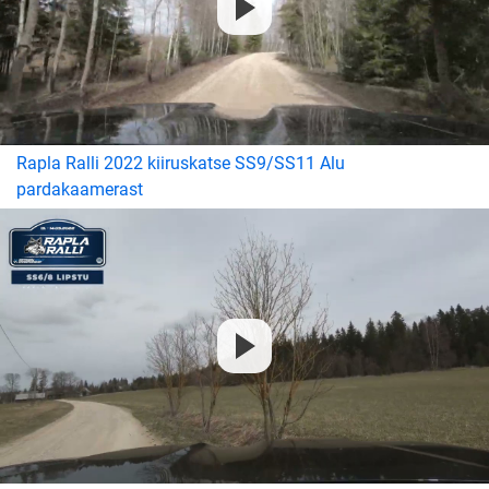
Rapla Ralli 2022 kiiruskatse SS9/SS11 Alu
pardakaamerast