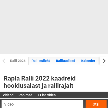
Ralli 2026
Ralli esileht
Ralliuudised
Kalender
Tul
Rapla Ralli 2022 kaadreid
hooldusalast ja rallirajalt
Videod
Popimad
+ Lisa video
Otsi