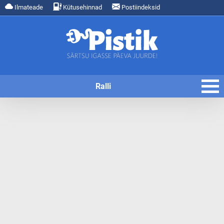
Ilmateade
Kütusehinnad
Postiindeksid
Ralli