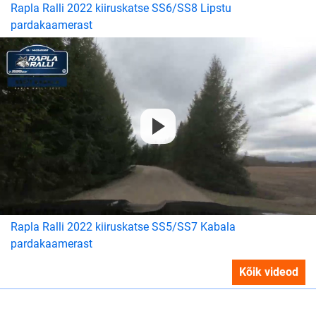
Rapla Ralli 2022 kiiruskatse SS6/SS8 Lipstu
pardakaamerast
Rapla Ralli 2022 kiiruskatse SS5/SS7 Kabala
pardakaamerast
Kõik videod