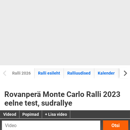
Ralli 2026
Ralli esileht
Ralliuudised
Kalender
Tul
Rovanperä Monte Carlo Ralli 2023
eelne test, sudrallye
Videod
Popimad
+ Lisa video
Otsi