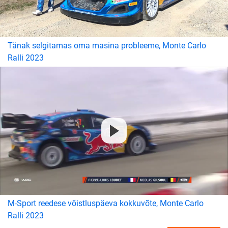
Tänak selgitamas oma masina probleeme, Monte Carlo
Ralli 2023
M-Sport reedese võistluspäeva kokkuvõte, Monte Carlo
Ralli 2023