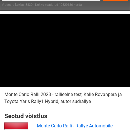
Videosid kokku: 3830 | Kokku vaadatud 10820136 korda
Monte Carlo Ralli 2023 - rallieelne test, Kalle Rovanperä ja
Toyota Yaris Rally1 Hybrid, autor sudrallye
Seotud võistlus
Monte Carlo Ralli - Rallye Automobile