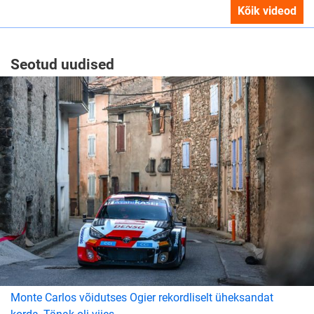
Kõik videod
Seotud uudised
Monte Carlos võidutses Ogier rekordliselt üheksandat