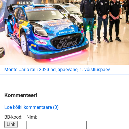
Monte Carlo ralli 2023 neljapäevane, 1. võistluspäev
Kommenteeri
Loe kõiki kommentaare (0)
BB-kood:
Nimi: