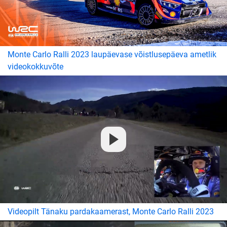
Monte Carlo Ralli 2023 laupäevase võistlusepäeva ametlik
videokokkuvõte
Videopilt Tänaku pardakaamerast, Monte Carlo Ralli 2023