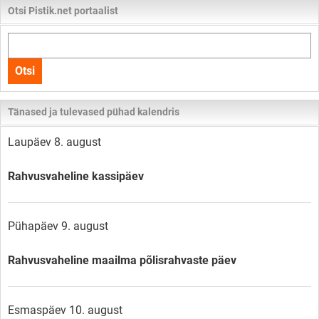
Otsi Pistik.net portaalist
Otsi
kogu
Otsi
lehelt
Tänased ja tulevased pühad kalendris
Laupäev 8. august
Rahvusvaheline kassipäev
Pühapäev 9. august
Rahvusvaheline maailma põlisrahvaste päev
Esmaspäev 10. august