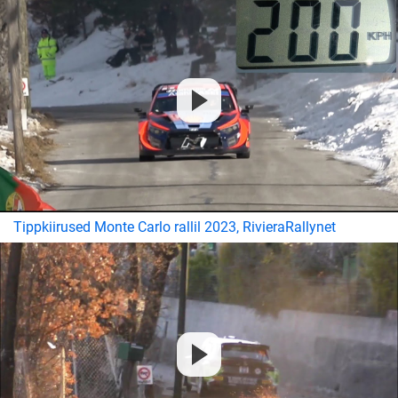
Tippkiirused Monte Carlo rallil 2023, RivieraRallynet