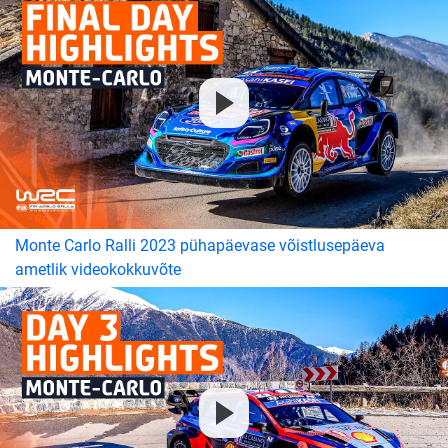
Monte Carlo Ralli 2023 pühapäevase võistlusepäeva
ametlik videokokkuvõte