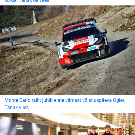
korda, Tänak oli viies
Monte Carlo rallit juhib enne viimast võistluspäeva Ogier,
Tänak viies