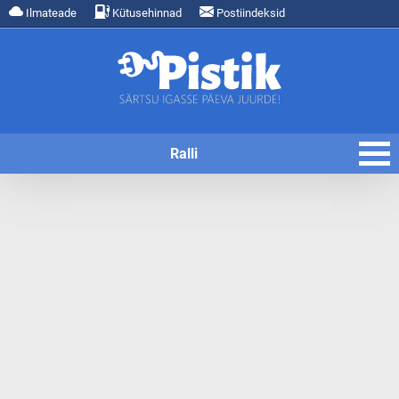
Ilmateade
Kütusehinnad
Postiindeksid
Ralli