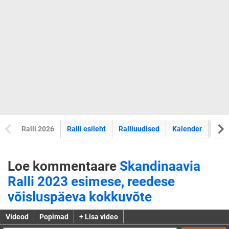
Ralli 2026
Ralli esileht
Ralliuudised
Kalender
Tul
Loe kommentaare
Skandinaavia
Ralli 2023 esimese, reedese
võisluspäeva kokkuvõte
Videod
Popimad
+ Lisa video