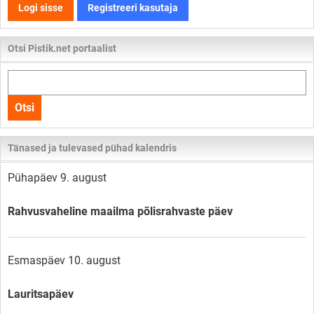
Logi sisse
Registreeri kasutaja
Otsi Pistik.net portaalist
Otsi
kogu
Otsi
lehelt
Tänased ja tulevased pühad kalendris
Pühapäev 9. august
Rahvusvaheline maailma põlisrahvaste päev
Esmaspäev 10. august
Lauritsapäev