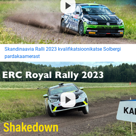
Skandinaavia Ralli 2023 kvalifikatsioonikatse Solbergi
pardakaamerast