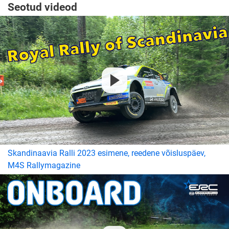
Seotud videod
Skandinaavia Ralli 2023 esimene, reedene võisluspäev,
M4S Rallymagazine