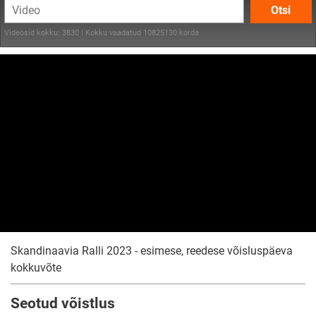
Otsi
Videosid kokku: 3830 | Kokku vaadatud 10825130 korda
Skandinaavia Ralli 2023 - esimese, reedese võisluspäeva
kokkuvõte
Seotud võistlus