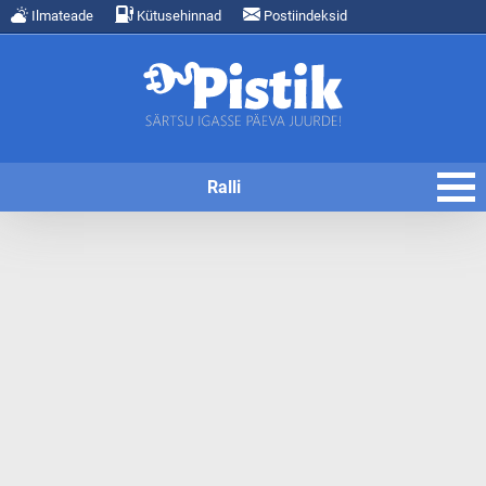
Ilmateade
Kütusehinnad
Postiindeksid
Ralli