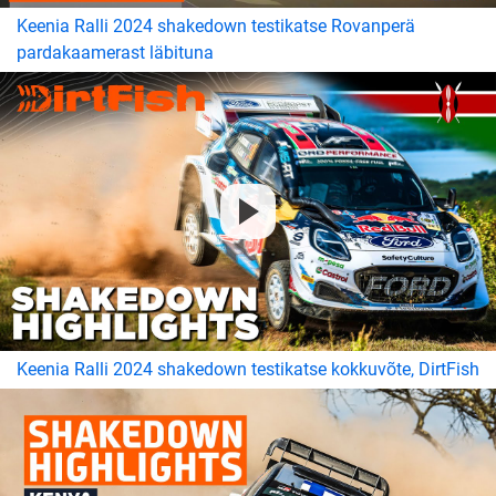
Keenia Ralli 2024 shakedown testikatse Rovanperä
pardakaamerast läbituna
Keenia Ralli 2024 shakedown testikatse kokkuvõte, DirtFish