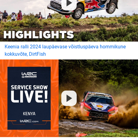
Keenia ralli 2024 laupäevase võistluspäeva hommikune
kokkuvõte, DirtFish