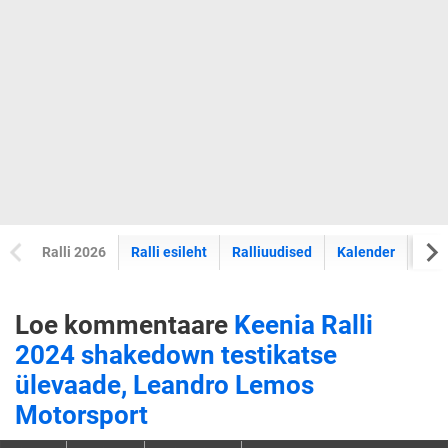
Ralli 2026
Ralli esileht
Ralliuudised
Kalender
Tul
Loe kommentaare
Keenia Ralli
2024 shakedown testikatse
ülevaade, Leandro Lemos
Motorsport