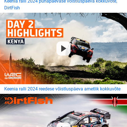
Keenia ralli 2024 pühapäevase võistluspäeva kokkuvõte,
DirtFish
Keenia ralli 2024 reedese võistluspäeva ametlik kokkuvõte