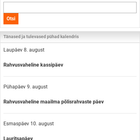
Otsi
kogu
Otsi
lehelt
Tänased ja tulevased pühad kalendris
Laupäev 8. august
Rahvusvaheline kassipäev
Pühapäev 9. august
Rahvusvaheline maailma põlisrahvaste päev
Esmaspäev 10. august
Lauritsapäev