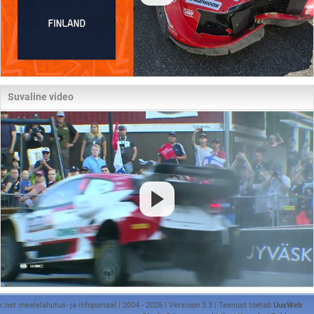
Suvaline video
k.net meelelahutus- ja infoportaal | 2004 - 2026 | Versioon 3.3 | Teenust toetab
UusWeb