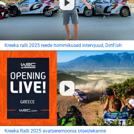
Kreeka ralli 2025 reede hommikused intervjuud, DirtFish
Kreeka Ralli 2025 avatseremoonia otseülekanne