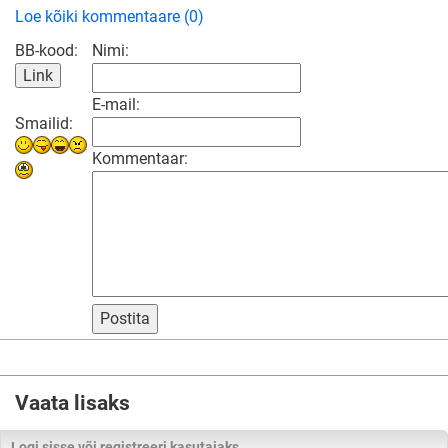
Loe kõiki kommentaare (0)
BB-kood:
Nimi:
E-mail:
Smailid:
Kommentaar:
Postita
Vaata lisaks
Logi sisse või registreeri kasutajaks