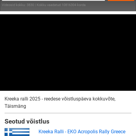
Videosid kokku: 3830 | Kokku vaadatud 10816304 korda
Kreeka ralli 2025 - reedese võistluspäeva kokkuvõte,
Täismäng
Seotud võistlus
Kreeka Ralli - EKO Acropolis Rally Greece