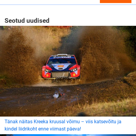
Seotud uudised
Tänak näitas Kreeka kruusal võimu – viis katsevõitu ja
kindel liidrikoht enne viimast päeva!