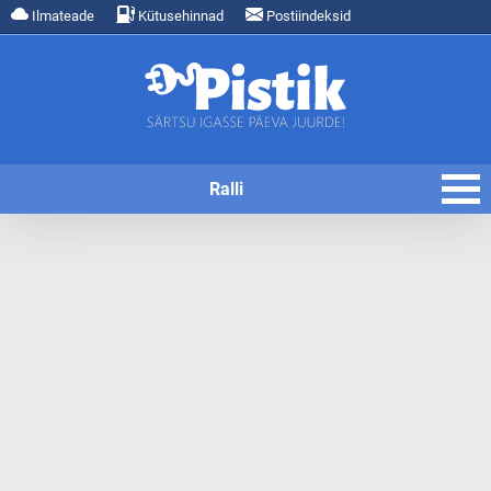
Ilmateade
Kütusehinnad
Postiindeksid
Ralli