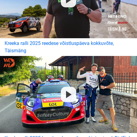
Kreeka ralli 2025 reedese võistluspäeva kokkuvõte,
Täismäng