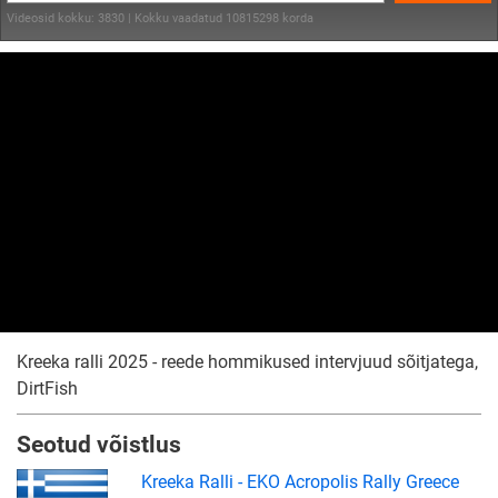
Videosid kokku: 3830 | Kokku vaadatud 10815298 korda
Kreeka ralli 2025 - reede hommikused intervjuud sõitjatega,
DirtFish
Seotud võistlus
Kreeka Ralli - EKO Acropolis Rally Greece