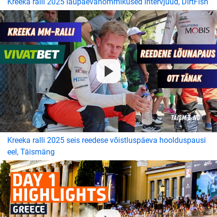
Kreeka ralli 2025 laupäevahommikused intervjuud, DirtFish
Kreeka ralli 2025 seis reedese võistluspäeva hoolduspausi
eel, Täismäng