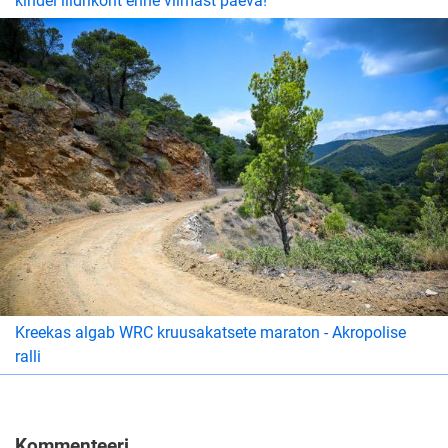
kindel liidrikoht enne viimast päeva!
Kreekas algab WRC kruusakatsete maraton - Akropolise
ralli
Kommenteeri