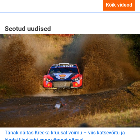
Kõik videod
Seotud uudised
Tänak näitas Kreeka kruusal võimu – viis katsevõitu ja