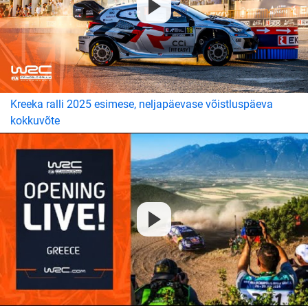
Kreeka ralli 2025 esimese, neljapäevase võistluspäeva
kokkuvõte