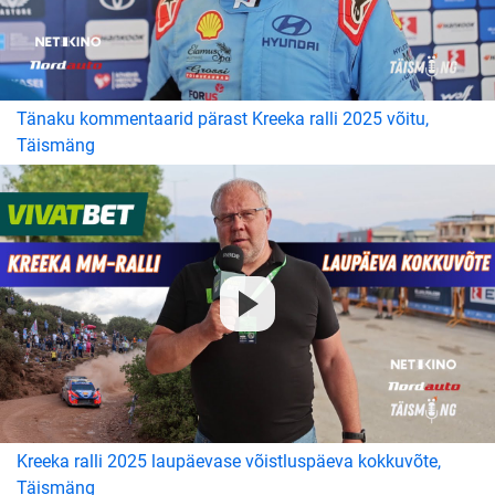
Tänaku kommentaarid pärast Kreeka ralli 2025 võitu,
Täismäng
Kreeka ralli 2025 laupäevase võistluspäeva kokkuvõte,
Täismäng