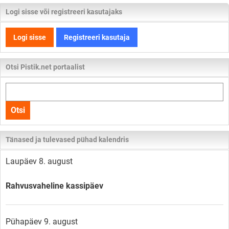
Logi sisse või registreeri kasutajaks
Logi sisse
Registreeri kasutaja
Otsi Pistik.net portaalist
Otsi
kogu
Otsi
lehelt
Tänased ja tulevased pühad kalendris
Laupäev 8. august
Rahvusvaheline kassipäev
Pühapäev 9. august