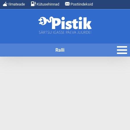
Ilmateade
Kütusehinnad
Postiindeksid
Ralli