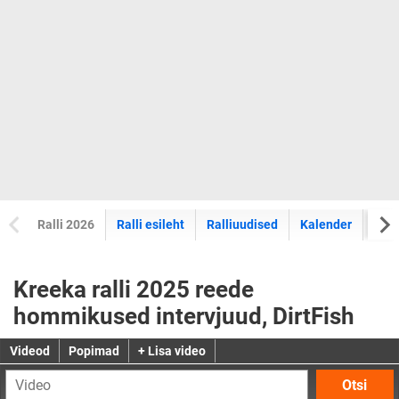
Ralli 2026
Ralli esileht
Ralliuudised
Kalender
Tul
Kreeka ralli 2025 reede
hommikused intervjuud, DirtFish
Videod
Popimad
+ Lisa video
Otsi