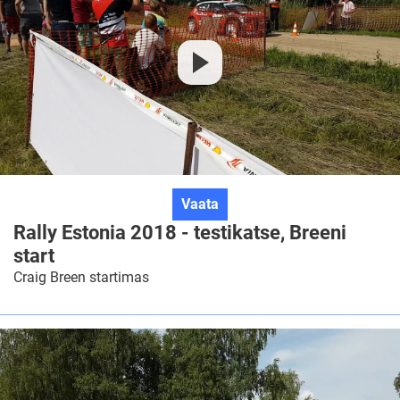
Rally
Vaata
Estonia
Rally Estonia 2018 - testikatse, Breeni
2018
start
-
Craig Breen startimas
testikatse,
Breeni
start