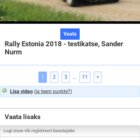
Rally
Vaata
Estonia
Rally Estonia 2018 - testikatse, Sander
2018
Nurm
-
testikatse,
Sander
1
2
3
...
11
>
Nurm
Lisa video
(
ja teeni punkte?
)
Vaata lisaks
Logi sisse või registreeri kasutajaks