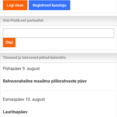
Logi sisse
Registreeri kasutaja
Otsi Pistik.net portaalist
Otsi
kogu
Otsi
lehelt
Tänased ja tulevased pühad kalendris
Pühapäev 9. august
Rahvusvaheline maailma põlisrahvaste päev
Esmaspäev 10. august
Lauritsapäev