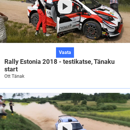
Rally
Vaata
Estonia
Rally Estonia 2018 - testikatse, Tänaku
2018
start
-
Ott Tänak
testikatse,
Tänaku
start