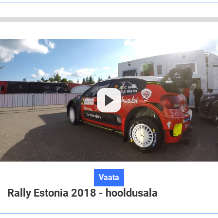
Sander
Moks
Rally
Vaata
Estonia
Rally Estonia 2018 - hooldusala
2018
-