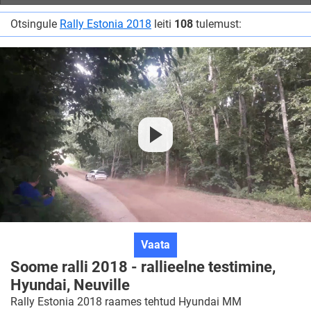
Otsingule
Rally Estonia 2018
leiti
108
tulemust:
Soome
Vaata
ralli
Soome ralli 2018 - rallieelne testimine,
2018
Hyundai, Neuville
-
Rally Estonia 2018 raames tehtud Hyundai MM
rallieelne