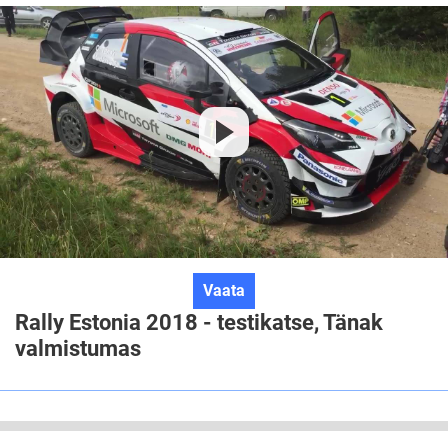
hooldusala
Rally
Vaata
Estonia
Rally Estonia 2018 - testikatse, Tänak
2018
valmistumas
-
testikatse,
Tänak
valmistumas