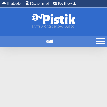
Ilmateade
Kütusehinnad
Postiindeksid
Ralli