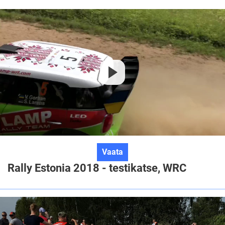
Rally
Vaata
Estonia
Rally Estonia 2018 - testikatse, WRC
2018
-
testikatse,
WRC