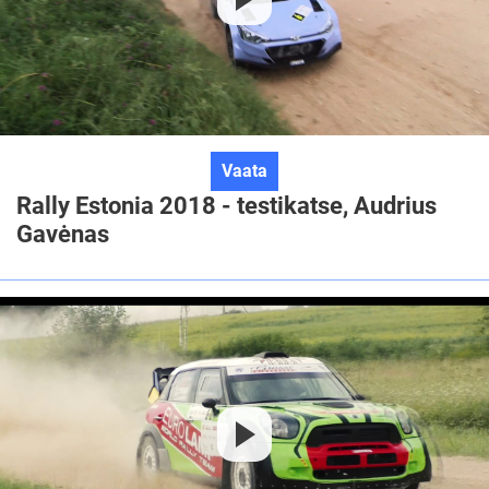
Rally
Vaata
Estonia
Rally Estonia 2018 - testikatse, Audrius
2018
Gavėnas
-
testikatse,
Audrius
Gavėnas