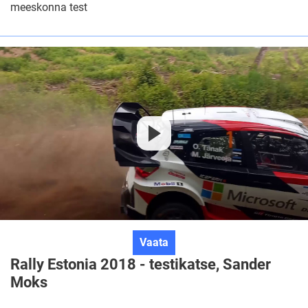
meeskonna test
testimine,
Hyundai,
Neuville
Rally
Vaata
Estonia
Rally Estonia 2018 - testikatse, Sander
2018
Moks
-
testikatse,