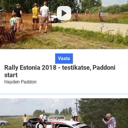
Rally
Vaata
Estonia
Rally Estonia 2018 - testikatse, Paddoni
2018
start
-
Hayden Paddon
testikatse,
Paddoni
start