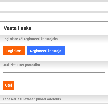
Vaata lisaks
Logi sisse või registreeri kasutajaks
Logi sisse
Registreeri kasutaja
Otsi Pistik.net portaalist
Otsi
kogu
Otsi
lehelt
Tänased ja tulevased pühad kalendris