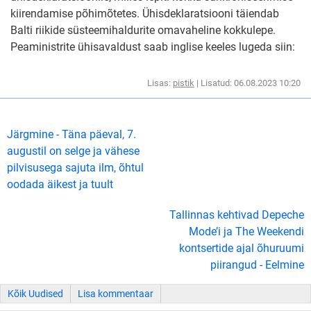
kiirendamise põhimõtetes. Ühisdeklaratsiooni täiendab
Balti riikide süsteemihaldurite omavaheline kokkulepe.
Peaministrite ühisavaldust saab inglise keeles lugeda siin:
Lisas:
pistik
| Lisatud: 06.08.2023 10:20
Järgmine - Täna päeval, 7.
augustil on selge ja vähese
pilvisusega sajuta ilm, õhtul
oodada äikest ja tuult
Tallinnas kehtivad Depeche
Mode’i ja The Weekendi
kontsertide ajal õhuruumi
piirangud - Eelmine
Kõik Uudised
Lisa kommentaar