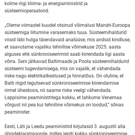
kolme riigi kliima- ja energiaministrid ja
süsteemioperaatorid.
„Oleme viimastel kuudel otsinud võimalusi Mandri-Euroopa
süsteemiga liitumine varasemaks tuua. Süsteemihaldurid
viisid läbi hulga täiendavaid analüüse, mis andsid kindluse,
et saavutame vajaliku tehnilise võimekuse 2025. aasta
alguses ehk sünkroniseerimist saab kiirendada ligi aasta
võrra. Seni jätkavad Baltimaade ja Poola süsteemihaldurid
süsteemi tugevdamisega, mis on vajalik, et vähendada
riske nagu elektrikatkestused ja hinnatõus. On oluline, et
Balti riigid tegutsevad sünkroniseerimise kiirendamise
nimel üheskoos, nii saame riske veelgi vähendada.
Leppisime peaministritega kokku, et lahkume Venemaa
võrgust nii pea kui tehniline võimekus on loodud,“ sõnas
peaminister.
Eesti, Läti ja Leedu peaministrid kirjutasid 3. augustil alla
ühisdeklaratsioonile, milles lepiti kokku sünkroniseerimise