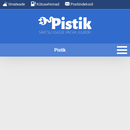
Ilmateade
Kütusehinnad
Postiindeksid
Pistik