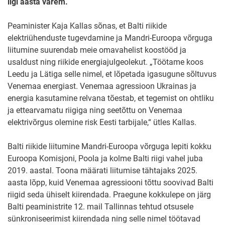
ligi aasta varem.
Peaminister Kaja Kallas sõnas, et Balti riikide
elektriühenduste tugevdamine ja Mandri-Euroopa võrguga
liitumine suurendab meie omavahelist koostööd ja
usaldust ning riikide energiajulgeolekut. „Töötame koos
Leedu ja Lätiga selle nimel, et lõpetada igasugune sõltuvus
Venemaa energiast. Venemaa agressioon Ukrainas ja
energia kasutamine relvana tõestab, et tegemist on ohtliku
ja ettearvamatu riigiga ning seetõttu on Venemaa
elektrivõrgus olemine risk Eesti tarbijale,“ ütles Kallas.
Balti riikide liitumine Mandri-Euroopa võrguga lepiti kokku
Euroopa Komisjoni, Poola ja kolme Balti riigi vahel juba
2019. aastal. Toona määrati liitumise tähtajaks 2025.
aasta lõpp, kuid Venemaa agressiooni tõttu soovivad Balti
riigid seda ühiselt kiirendada. Praegune kokkulepe on järg
Balti peaministrite 12. mail Tallinnas tehtud otsusele
sünkroniseerimist kiirendada ning selle nimel töötavad