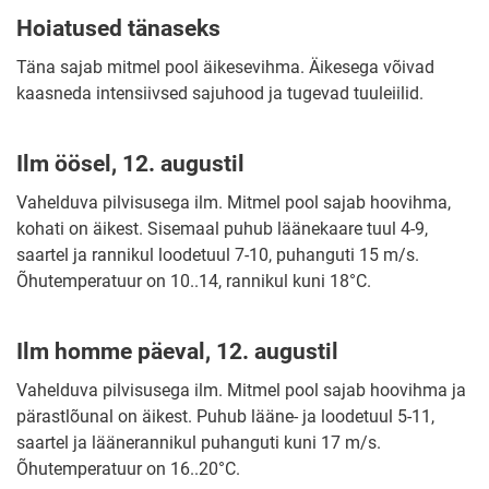
Hoiatused tänaseks
Täna sajab mitmel pool äikesevihma. Äikesega võivad
kaasneda intensiivsed sajuhood ja tugevad tuuleiilid.
Ilm öösel, 12. augustil
Vahelduva pilvisusega ilm. Mitmel pool sajab hoovihma,
kohati on äikest. Sisemaal puhub läänekaare tuul 4-9,
saartel ja rannikul loodetuul 7-10, puhanguti 15 m/s.
Õhutemperatuur on 10..14, rannikul kuni 18°C.
Ilm homme päeval, 12. augustil
Vahelduva pilvisusega ilm. Mitmel pool sajab hoovihma ja
pärastlõunal on äikest. Puhub lääne- ja loodetuul 5-11,
saartel ja läänerannikul puhanguti kuni 17 m/s.
Õhutemperatuur on 16..20°C.