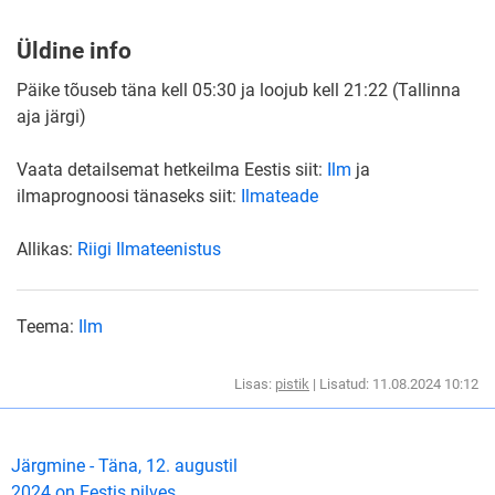
Üldine info
Päike tõuseb täna kell 05:30 ja loojub kell 21:22 (Tallinna
aja järgi)
Vaata detailsemat hetkeilma Eestis siit:
Ilm
ja
ilmaprognoosi tänaseks siit:
Ilmateade
Allikas:
Riigi Ilmateenistus
Teema:
Ilm
Lisas:
pistik
| Lisatud: 11.08.2024 10:12
Järgmine - Täna, 12. augustil
2024 on Eestis pilves