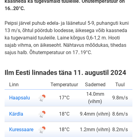
kaasneda ka tugevamaid tuuleiile. Õhutemperatuur on
16..20°C.
Peipsi järvel puhub edela- ja läänetuul 5-9, puhanguti kuni
13 m/s, õhtul pöördub loodesse, äikesega võib kaasneda
ka tugevamaid tuuleiile. Laine kõrgus 0,6-1,2 m. Hooti
sajab vihma, on äikeseoht. Nähtavus mõõdukas, tihedas
sajus halb. Õhutemperatuur on 17..19°C.
Ilm Eesti linnades täna 11. augustil 2024
Linn
Temperatuur
Sademed
Tuul
14.0mm
Haapsalu
17°C
9.8m/s
(vihm)
Kärdla
18°C
9.4mm (vihm)
8.6m/s
Kuressaare
18°C
1.2mm (vihm)
8.2m/s