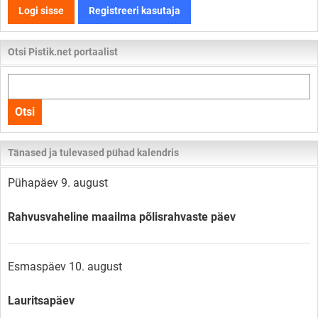
Logi sisse
Registreeri kasutaja
Otsi Pistik.net portaalist
Otsi
kogu
Otsi
lehelt
Tänased ja tulevased pühad kalendris
Pühapäev 9. august
Rahvusvaheline maailma põlisrahvaste päev
Esmaspäev 10. august
Lauritsapäev