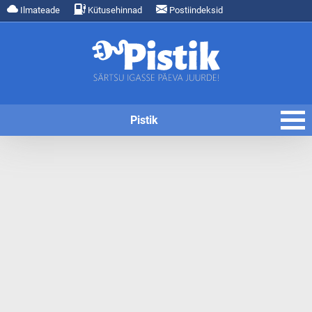
Ilmateade
Kütusehinnad
Postiindeksid
Pistik