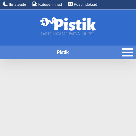
Ilmateade
Kütusehinnad
Postiindeksid
Pistik