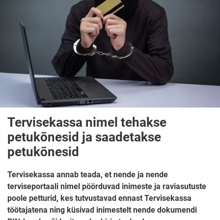
Tervisekassa nimel tehakse
petukõnesid ja saadetakse
petukõnesid
Tervisekassa annab teada, et nende ja nende
terviseportaali nimel pöörduvad inimeste ja raviasutuste
poole petturid, kes tutvustavad ennast Tervisekassa
töötajatena ning küsivad inimestelt nende dokumendi