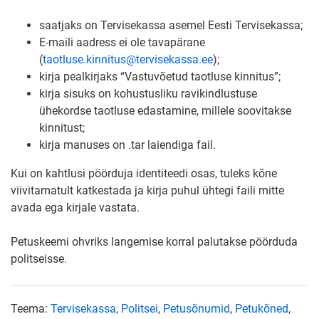
saatjaks on Tervisekassa asemel Eesti Tervisekassa;
E-maili aadress ei ole tavapärane
(
taotluse.kinnitus@tervisekassa.ee
);
kirja pealkirjaks “Vastuvõetud taotluse kinnitus”;
kirja sisuks on kohustusliku ravikindlustuse
ühekordse taotluse edastamine, millele soovitakse
kinnitust;
kirja manuses on .tar laiendiga fail.
Kui on kahtlusi pöörduja identiteedi osas, tuleks kõne
viivitamatult katkestada ja kirja puhul ühtegi faili mitte
avada ega kirjale vastata.
Petuskeemi ohvriks langemise korral palutakse pöörduda
politseisse.
Teema:
Tervisekassa
,
Politsei
,
Petusõnumid
,
Petukõned
,