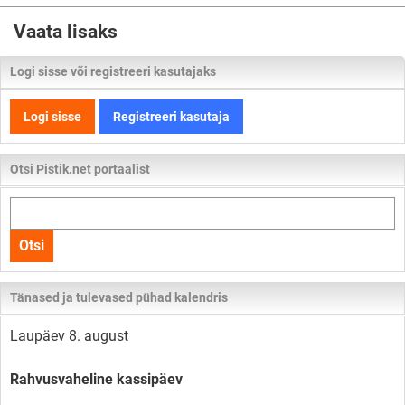
Vaata lisaks
Logi sisse või registreeri kasutajaks
Logi sisse
Registreeri kasutaja
Otsi Pistik.net portaalist
Otsi
kogu
Otsi
lehelt
Tänased ja tulevased pühad kalendris
Laupäev 8. august
Rahvusvaheline kassipäev