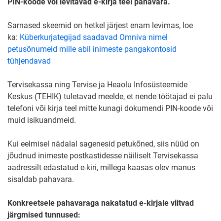
PIN-koode või levitavad e-kirja teel pahavara.
Sarnased skeemid on hetkel järjest enam levimas, loe
ka:
Küberkurjategijad saadavad Omniva nimel
petusõnumeid mille abil inimeste pangakontosid
tühjendavad
Tervisekassa ning Tervise ja Heaolu Infosüsteemide
Keskus (TEHIK) tuletavad meelde, et nende töötajad ei palu
telefoni või kirja teel mitte kunagi dokumendi PIN-koode või
muid isikuandmeid.
Kui eelmisel nädalal sagenesid petukõned, siis nüüd on
jõudnud inimeste postkastidesse näiliselt Tervisekassa
aadressilt edastatud e-kiri, millega kaasas olev manus
sisaldab pahavara.
Konkreetsele pahavaraga nakatatud e-kirjale viitvad
järgmised tunnused: