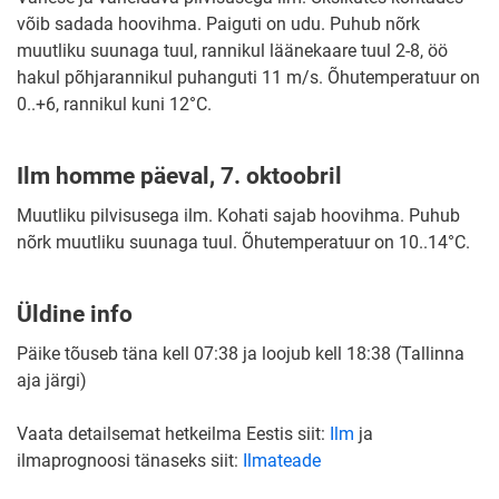
võib sadada hoovihma. Paiguti on udu. Puhub nõrk
muutliku suunaga tuul, rannikul läänekaare tuul 2-8, öö
hakul põhjarannikul puhanguti 11 m/s. Õhutemperatuur on
0..+6, rannikul kuni 12°C.
Ilm homme päeval, 7. oktoobril
Muutliku pilvisusega ilm. Kohati sajab hoovihma. Puhub
nõrk muutliku suunaga tuul. Õhutemperatuur on 10..14°C.
Üldine info
Päike tõuseb täna kell 07:38 ja loojub kell 18:38 (Tallinna
aja järgi)
Vaata detailsemat hetkeilma Eestis siit:
Ilm
ja
ilmaprognoosi tänaseks siit:
Ilmateade