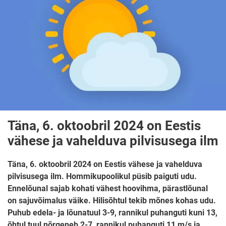
Täna, 6. oktoobril 2024 on Eestis
vähese ja vahelduva pilvisusega ilm
Täna, 6. oktoobril 2024 on Eestis vähese ja vahelduva
pilvisusega ilm. Hommikupoolikul püsib paiguti udu.
Ennelõunal sajab kohati vähest hoovihma, pärastlõunal
on sajuvõimalus väike. Hilisõhtul tekib mõnes kohas udu.
Puhub edela- ja lõunatuul 3-9, rannikul puhanguti kuni 13,
õhtul tuul nõrgeneb 2-7, rannikul puhanguti 11 m/s ja