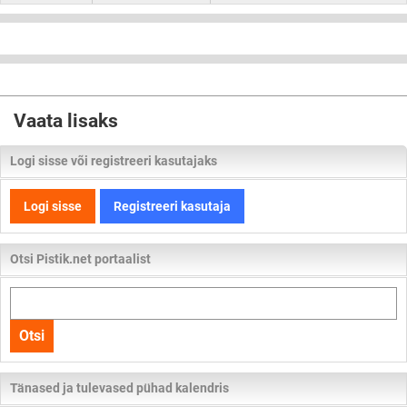
Vaata lisaks
Logi sisse või registreeri kasutajaks
Logi sisse
Registreeri kasutaja
Otsi Pistik.net portaalist
Otsi
kogu
Otsi
lehelt
Tänased ja tulevased pühad kalendris