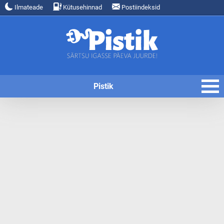
Ilmateade
Kütusehinnad
Postiindeksid
Pistik