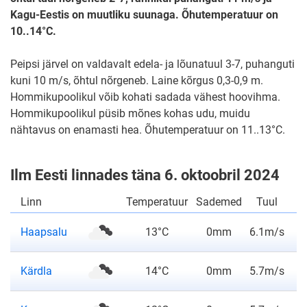
Kagu-Eestis on muutliku suunaga. Õhutemperatuur on
10..14°C.
Peipsi järvel on valdavalt edela- ja lõunatuul 3-7, puhanguti
kuni 10 m/s, õhtul nõrgeneb. Laine kõrgus 0,3-0,9 m.
Hommikupoolikul võib kohati sadada vähest hoovihma.
Hommikupoolikul püsib mõnes kohas udu, muidu
nähtavus on enamasti hea. Õhutemperatuur on 11..13°C.
Ilm Eesti linnades täna 6. oktoobril 2024
Linn
Temperatuur
Sademed
Tuul
ilmateade
Haapsalu
13°C
0mm
6.1m/s
ilmateade
Kärdla
14°C
0mm
5.7m/s