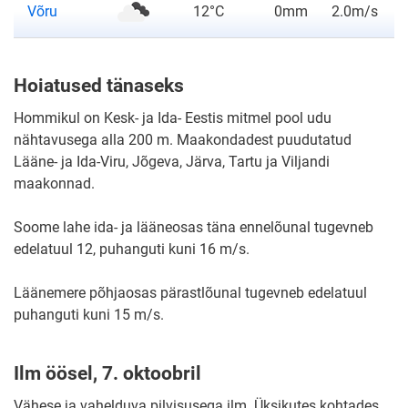
ilmateade
Võru
12°C
0mm
2.0m/s
Hoiatused tänaseks
Hommikul on Kesk- ja Ida- Eestis mitmel pool udu
nähtavusega alla 200 m. Maakondadest puudutatud
Lääne- ja Ida-Viru, Jõgeva, Järva, Tartu ja Viljandi
maakonnad.
Soome lahe ida- ja lääneosas täna ennelõunal tugevneb
edelatuul 12, puhanguti kuni 16 m/s.
Läänemere põhjaosas pärastlõunal tugevneb edelatuul
puhanguti kuni 15 m/s.
Ilm öösel, 7. oktoobril
Vähese ja vahelduva pilvisusega ilm. Üksikutes kohtades