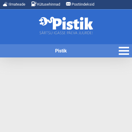
Ilmateade
Kütusehinnad
Postiindeksid
Pistik