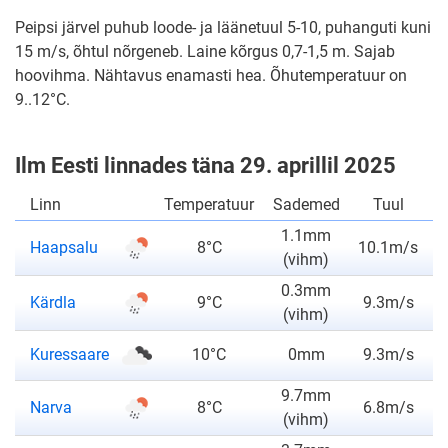
Peipsi järvel puhub loode- ja läänetuul 5-10, puhanguti kuni
15 m/s, õhtul nõrgeneb. Laine kõrgus 0,7-1,5 m. Sajab
hoovihma. Nähtavus enamasti hea. Õhutemperatuur on
9..12°C.
Ilm Eesti linnades täna 29. aprillil 2025
Linn
Temperatuur
Sademed
Tuul
1.1mm
ilmateade
Haapsalu
8°C
10.1m/s
(vihm)
0.3mm
ilmateade
Kärdla
9°C
9.3m/s
(vihm)
ilmateade
Kuressaare
10°C
0mm
9.3m/s
9.7mm
ilmateade
Narva
8°C
6.8m/s
(vihm)