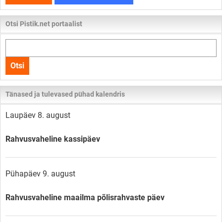
Otsi Pistik.net portaalist
Otsi
kogu
Otsi
lehelt
Tänased ja tulevased pühad kalendris
Laupäev 8. august
Rahvusvaheline kassipäev
Pühapäev 9. august
Rahvusvaheline maailma põlisrahvaste päev