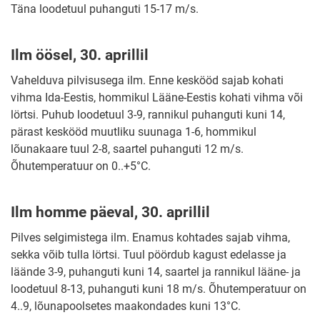
Täna loodetuul puhanguti 15-17 m/s.
Ilm öösel, 30. aprillil
Vahelduva pilvisusega ilm. Enne keskööd sajab kohati
vihma Ida-Eestis, hommikul Lääne-Eestis kohati vihma või
lörtsi. Puhub loodetuul 3-9, rannikul puhanguti kuni 14,
pärast keskööd muutliku suunaga 1-6, hommikul
lõunakaare tuul 2-8, saartel puhanguti 12 m/s.
Õhutemperatuur on 0..+5°C.
Ilm homme päeval, 30. aprillil
Pilves selgimistega ilm. Enamus kohtades sajab vihma,
sekka võib tulla lörtsi. Tuul pöördub kagust edelasse ja
läände 3-9, puhanguti kuni 14, saartel ja rannikul lääne- ja
loodetuul 8-13, puhanguti kuni 18 m/s. Õhutemperatuur on
4..9, lõunapoolsetes maakondades kuni 13°C.