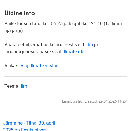
Üldine info
Päike tõuseb täna kell 05:25 ja loojub kell 21:10 (Tallinna
aja järgi)
Vaata detailsemat hetkeilma Eestis siit:
Ilm
ja
ilmaprognoosi tänaseks siit:
Ilmateade
Allikas:
Riigi Ilmateenistus
Teema:
Ilm
Lisas:
pistik
| Lisatud: 29.04.2025 11:27
Järgmine - Täna, 30. aprillil
2025 on Eestis pilves