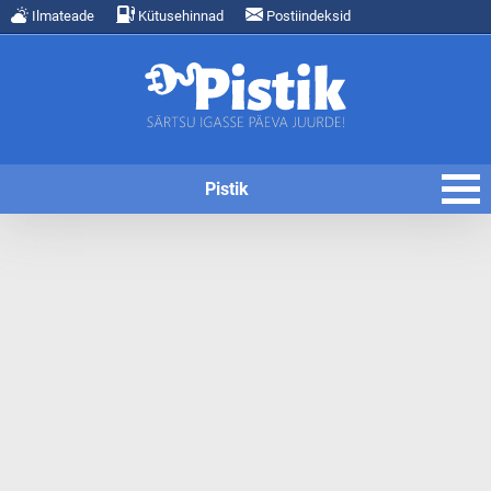
Ilmateade
Kütusehinnad
Postiindeksid
Pistik