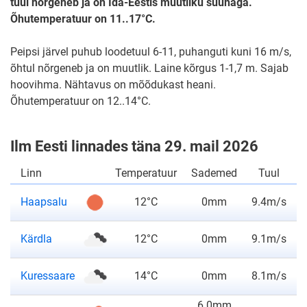
tuul nõrgeneb ja on Ida-Eestis muutliku suunaga.
Õhutemperatuur on 11..17°C.
Peipsi järvel puhub loodetuul 6-11, puhanguti kuni 16 m/s,
õhtul nõrgeneb ja on muutlik. Laine kõrgus 1-1,7 m. Sajab
hoovihma. Nähtavus on mõõdukast heani.
Õhutemperatuur on 12..14°C.
Ilm Eesti linnades täna 29. mail 2026
Linn
Temperatuur
Sademed
Tuul
ilmateade
Haapsalu
12°C
0mm
9.4m/s
ilmateade
Kärdla
12°C
0mm
9.1m/s
ilmateade
Kuressaare
14°C
0mm
8.1m/s
6.0mm