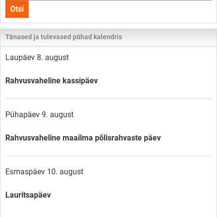
Otsi
lehelt
Tänased ja tulevased pühad kalendris
Laupäev 8. august
Rahvusvaheline kassipäev
Pühapäev 9. august
Rahvusvaheline maailma põlisrahvaste päev
Esmaspäev 10. august
Lauritsapäev