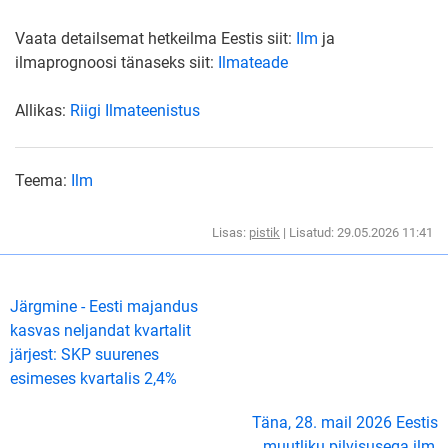
Vaata detailsemat hetkeilma Eestis siit:
Ilm
ja
ilmaprognoosi tänaseks siit:
Ilmateade
Allikas:
Riigi Ilmateenistus
Teema:
Ilm
Lisas:
pistik
| Lisatud: 29.05.2026 11:41
Järgmine - Eesti majandus
kasvas neljandat kvartalit
järjest: SKP suurenes
esimeses kvartalis 2,4%
Täna, 28. mail 2026 Eestis
muutliku pilvisusega ilm,