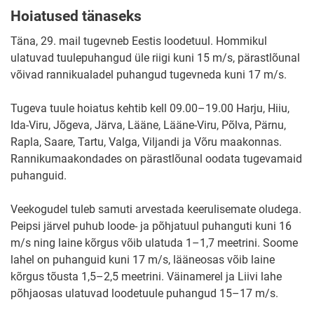
Hoiatused tänaseks
Täna, 29. mail tugevneb Eestis loodetuul. Hommikul
ulatuvad tuulepuhangud üle riigi kuni 15 m/s, pärastlõunal
võivad rannikualadel puhangud tugevneda kuni 17 m/s.
Tugeva tuule hoiatus kehtib kell 09.00–19.00 Harju, Hiiu,
Ida-Viru, Jõgeva, Järva, Lääne, Lääne-Viru, Põlva, Pärnu,
Rapla, Saare, Tartu, Valga, Viljandi ja Võru maakonnas.
Rannikumaakondades on pärastlõunal oodata tugevamaid
puhanguid.
Veekogudel tuleb samuti arvestada keerulisemate oludega.
Peipsi järvel puhub loode- ja põhjatuul puhanguti kuni 16
m/s ning laine kõrgus võib ulatuda 1–1,7 meetrini. Soome
lahel on puhanguid kuni 17 m/s, lääneosas võib laine
kõrgus tõusta 1,5–2,5 meetrini. Väinamerel ja Liivi lahe
põhjaosas ulatuvad loodetuule puhangud 15–17 m/s.