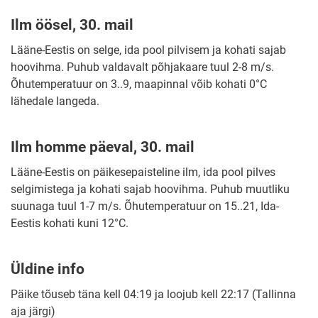
Ilm öösel, 30. mail
Lääne-Eestis on selge, ida pool pilvisem ja kohati sajab
hoovihma. Puhub valdavalt põhjakaare tuul 2-8 m/s.
Õhutemperatuur on 3..9, maapinnal võib kohati 0°C
lähedale langeda.
Ilm homme päeval, 30. mail
Lääne-Eestis on päikesepaisteline ilm, ida pool pilves
selgimistega ja kohati sajab hoovihma. Puhub muutliku
suunaga tuul 1-7 m/s. Õhutemperatuur on 15..21, Ida-
Eestis kohati kuni 12°C.
Üldine info
Päike tõuseb täna kell 04:19 ja loojub kell 22:17 (Tallinna
aja järgi)