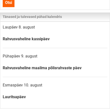
Otsi
lehelt
Tänased ja tulevased pühad kalendris
Laupäev 8. august
Rahvusvaheline kassipäev
Pühapäev 9. august
Rahvusvaheline maailma põlisrahvaste päev
Esmaspäev 10. august
Lauritsapäev