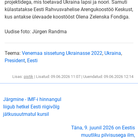
projektidega, mis toetavad Ukraina lapsi ja noori. Samuti
külastatakse Eesti Rahvusvahelise Arengukoostöö Keskust,
kus antakse ülevaade koostööst Olena Zelenska Fondiga.
Uudise foto: Jürgen Randma
Teema:
Venemaa sissetung Ukrainasse 2022
,
Ukraina
,
President
,
Eesti
Lisas:
pistik
| Lisatud: 09.06.2026 11:07 | Uuendatud: 09.06.2026 12:14
Järgmine - IMF-i hinnangul
liigub hetkel Eesti riigivõlg
jätkusuutmatul kursil
Täna, 9. juunil 2026 on Eestis
muutliku pilvisusega ilm,