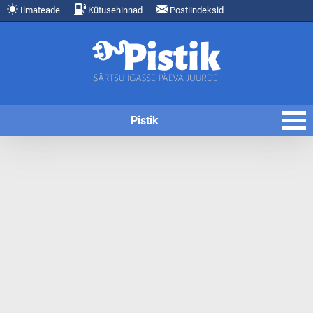
Ilmateade
Kütusehinnad
Postiindeksid
Pistik