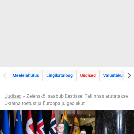
Meelelahutus
Lingikataloog
Uudised
Valuutakursid
Uudised
» Zelenskõi saabub Eestisse: Tallinnas arutatakse
Ukraina toetust ja Euroopa julgeolekut