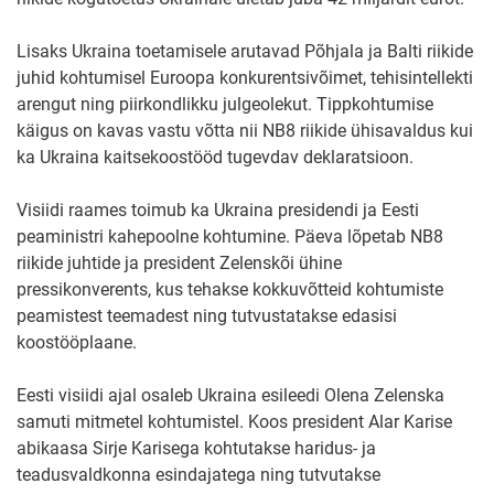
Lisaks Ukraina toetamisele arutavad Põhjala ja Balti riikide
juhid kohtumisel Euroopa konkurentsivõimet, tehisintellekti
arengut ning piirkondlikku julgeolekut. Tippkohtumise
käigus on kavas vastu võtta nii NB8 riikide ühisavaldus kui
ka Ukraina kaitsekoostööd tugevdav deklaratsioon.
Visiidi raames toimub ka Ukraina presidendi ja Eesti
peaministri kahepoolne kohtumine. Päeva lõpetab NB8
riikide juhtide ja president Zelenskõi ühine
pressikonverents, kus tehakse kokkuvõtteid kohtumiste
peamistest teemadest ning tutvustatakse edasisi
koostööplaane.
Eesti visiidi ajal osaleb Ukraina esileedi Olena Zelenska
samuti mitmetel kohtumistel. Koos president Alar Karise
abikaasa Sirje Karisega kohtutakse haridus- ja
teadusvaldkonna esindajatega ning tutvutakse