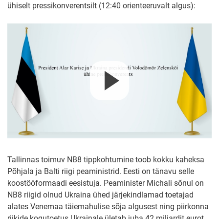
ühiselt pressikonverentsilt (12:40 orienteeruvalt algus):
Tallinnas toimuv NB8 tippkohtumine toob kokku kaheksa
Põhjala ja Balti riigi peaministrid. Eesti on tänavu selle
koostööformaadi eesistuja. Peaminister Michali sõnul on
NB8 riigid olnud Ukraina ühed järjekindlamad toetajad
alates Venemaa täiemahulise sõja algusest ning piirkonna
riikide kogutoetus Ukrainale ületab juba 42 miljardit eurot.