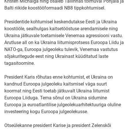
Kristen Michalga ning osaleb Tallinnas toimuval Põhjala ja
Balti riikide koostööformaadi NB8 tippkohtumisel.
Presidentide kohtumisel keskendutakse Eesti ja Ukraina
koostööle, sealhulgas kaitsetööstuse arendamisele ning
Ukraina jätkuvale toetamisele Venemaa agressiooni vastu.
Arutluse all on ka Ukraina liitumisprotsess Euroopa Liidu ja
NATO-ga, Euroopa julgeoleku tulevik, Venemaa vastutus
sõjakuritegude eest ning Ukrainast küüditatud laste
tagasitoomine.
President Karis rõhutas enne kohtumist, et Ukraina on
kandnud Euroopa julgeoleku kaitsmisel väga suurt
koormat ning Eesti toetab jätkuvalt Ukraina liitumist
Euroopa Liiduga. Tema sõnul on Ukraina sidumine
Euroopa ja euroatlantilise julgeolekuarhitektuuriga oluline
investeering kogu Euroopa julgeolekusse.
Otseülekanne president Karise ja president Zelenskõi