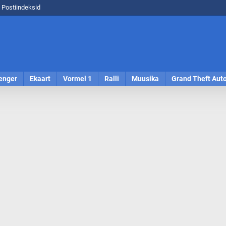
Postiindeksid
enger
Ekaart
Vormel 1
Ralli
Muusika
Grand Theft Aut