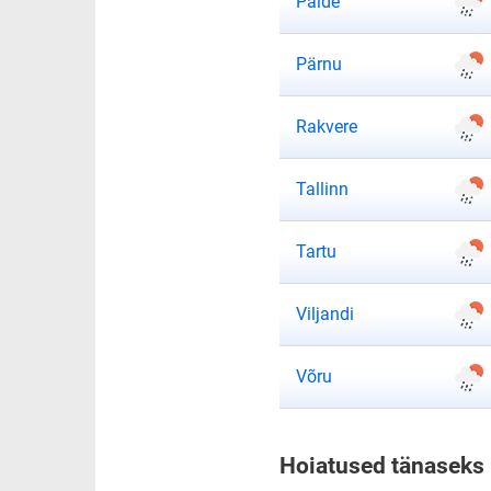
ilmateade
Paide
ilmateade
Pärnu
ilmateade
Rakvere
ilmateade
Tallinn
ilmateade
Tartu
ilmateade
Viljandi
ilmateade
Võru
Hoiatused tänaseks