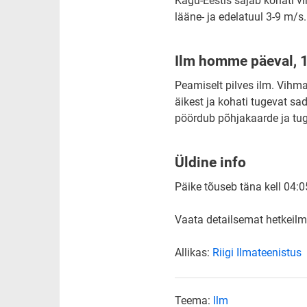
Kagu-Eestis sajab kohati v
lääne- ja edelatuul 3-9 m/s
Ilm homme päeval, 1
Peamiselt pilves ilm. Vihm
äikest ja kohati tugevat sa
pöördub põhjakaarde ja tu
Üldine info
Päike tõuseb täna kell 04:05
Vaata detailsemat hetkeilma
Allikas:
Riigi Ilmateenistus
Teema:
Ilm