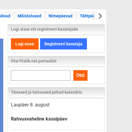
sõnad
Mõistatused
Nimepäevad
Tähtpäevad
Kas teadsid
Logi sisse või registreeri kasutajaks
Logi sisse
Registreeri kasutaja
Otsi Pistik.net portaalist
Otsi
Otsi
kogu
lehelt
Tänased ja tulevased pühad kalendris
Laupäev 8. august
Rahvusvaheline kassipäev