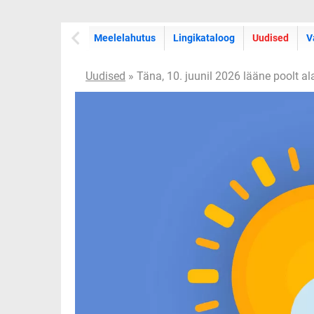
Meelelahutus
Lingikataloog
Uudised
V
Uudised
» Täna, 10. juunil 2026 lääne poolt al