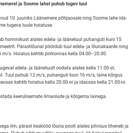
änemerel ja Soome lahel puhub tugev tuul
ud 10. juuniks Läänemere põhjaosale ning Soome lahe ida-
me tugeva tuule hoiatuse.
 hommikust alates edela- ja läänetuul puhanguti kuni 15
meetrit. Pärastlõunal pöördub tuul edela- ja lõunakaarde ning
 m/s. Hoiatus kehtib piirkonnas kella 04.00–20.00.
evat edela- ja läänetuult oodata alates kella 11.00-st,
st. Tuul puhub 12 m/s, puhanguti kuni 16 m/s, laine kõrgus
eosas kehtib hoiatus kella 20.00-ni ja idaosas kella 21.00-ni.
estada keerulisemate ilmaolude ja kõrgema lainega.
ega ilm, pärast keskööd lõuna poolt alates pilvisus tiheneb ja