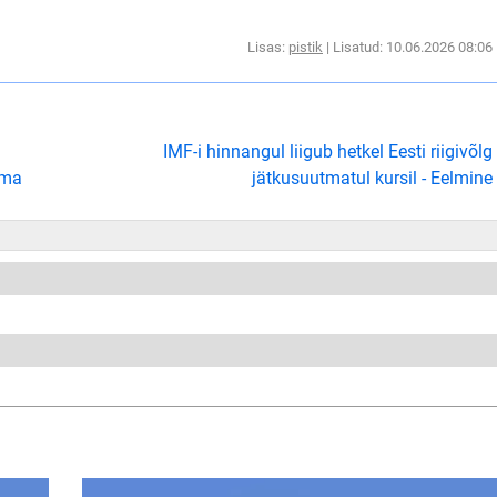
Lisas:
pistik
| Lisatud: 10.06.2026 08:06
IMF-i hinnangul liigub hetkel Eesti riigivõlg
uma
jätkusuutmatul kursil - Eelmine