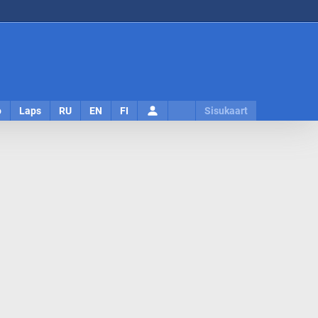
Logi
o
Laps
RU
EN
FI
Sisukaart
sisse