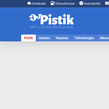
Ilmateade
Kütusehinnad
Anekdoodid
Pistik
Games
Huumor
Tehnoloogia
Mess