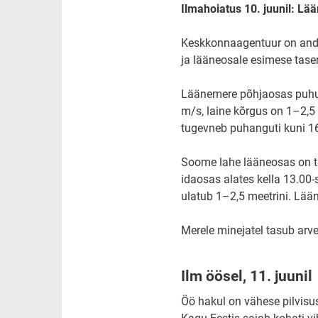
Ilmahoiatus 10. juunil: Lä
Keskkonnaagentuur on andn
ja lääneosale esimese tase
Läänemere põhjaosas puhub
m/s, laine kõrgus on 1–2,5 
tugevneb puhanguti kuni 16
Soome lahe lääneosas on tug
idaosas alates kella 13.00-
ulatub 1–2,5 meetrini. Lään
Merele minejatel tasub arv
Ilm öösel, 11. juunil
Öö hakul on vähese pilvisus