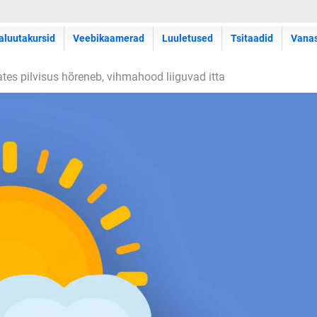
aluutakursid
Veebikaamerad
Luuletused
Tsitaadid
Vana
ates pilvisus hõreneb, vihmahood liiguvad itta