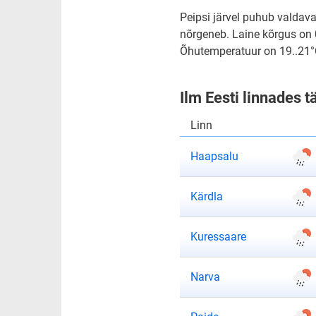
Peipsi järvel puhub valdava
nõrgeneb. Laine kõrgus on 
Õhutemperatuur on 19..21°
Ilm Eesti linnades t
Linn
ilmateade
Haapsalu
ilmateade
Kärdla
ilmateade
Kuressaare
ilmateade
Narva