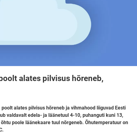
poolt alates pilvisus hõreneb,
 poolt alates pilvisus hõreneb ja vihmahood liiguvad Eesti
uhub valdavalt edela- ja läänetuul 4-10, puhanguti kuni 13,
, õhtu poole läänekaare tuul nõrgeneb. Õhutemperatuur on
C.