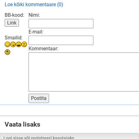
Loe kõiki kommentaare (0)
BB-kood:
Nimi:
E-mail:
Smailid:
Kommentaar:
Postita
Vaata lisaks
Logi sisse või registreeri kasutajaks