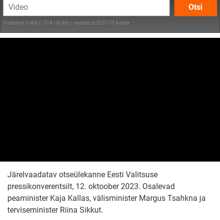
Otsi
Videosid kokku: 724 | Kokku vaadatud 625173 korda
Järelvaadatav otseülekanne Eesti Valitsuse
pressikonverentsilt, 12. oktoober 2023. Osalevad
peaminister Kaja Kallas, välisminister Margus Tsahkna ja
terviseminister Riina Sikkut.