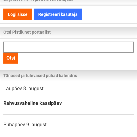
Logi sisse
Registreeri kasutaja
Otsi Pistik.net portaalist
Otsi
kogu
Otsi
lehelt
Tänased ja tulevased pühad kalendris
Laupäev 8. august
Rahvusvaheline kassipäev
Pühapäev 9. august