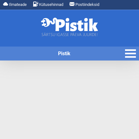
Ilmateade
Kütusehinnad
Postiindeksid
Pistik