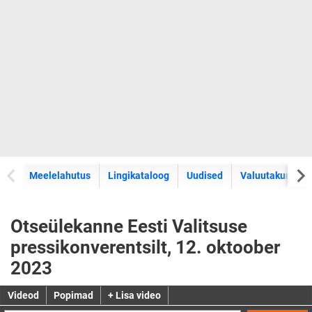
Meelelahutus
Lingikataloog
Uudised
Valuutakursid
Otseülekanne Eesti Valitsuse
pressikonverentsilt, 12. oktoober
2023
Videod
Popimad
+ Lisa video