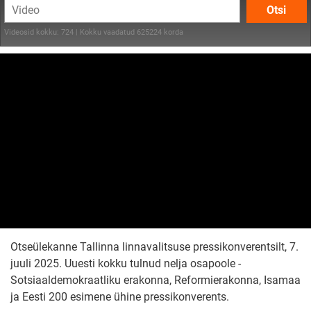
Otsi
Videosid kokku: 724 | Kokku vaadatud 625224 korda
Otseülekanne Tallinna linnavalitsuse pressikonverentsilt, 7.
juuli 2025. Uuesti kokku tulnud nelja osapoole -
Sotsiaaldemokraatliku erakonna, Reformierakonna, Isamaa
ja Eesti 200 esimene ühine pressikonverents.