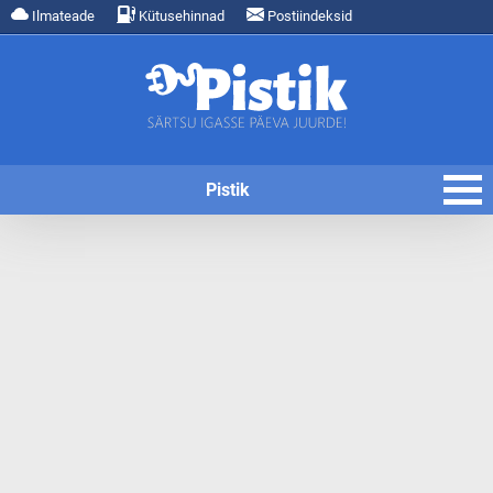
Ilmateade
Kütusehinnad
Postiindeksid
Pistik