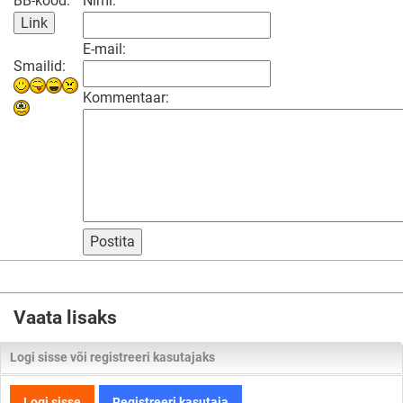
BB-kood:
Nimi:
E-mail:
Smailid:
Kommentaar:
Postita
Vaata lisaks
Logi sisse või registreeri kasutajaks
Logi sisse
Registreeri kasutaja