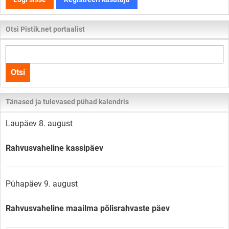
Otsi Pistik.net portaalist
Otsi
kogu
Otsi
lehelt
Tänased ja tulevased pühad kalendris
Laupäev 8. august
Rahvusvaheline kassipäev
Pühapäev 9. august
Rahvusvaheline maailma põlisrahvaste päev