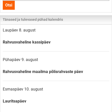
kogu
Otsi
lehelt
Tänased ja tulevased pühad kalendris
Laupäev 8. august
Rahvusvaheline kassipäev
Pühapäev 9. august
Rahvusvaheline maailma põlisrahvaste päev
Esmaspäev 10. august
Lauritsapäev