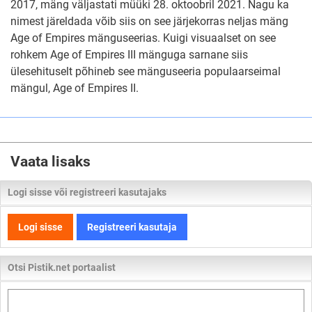
2017, mäng väljastati müüki 28. oktoobril 2021. Nagu ka
nimest järeldada võib siis on see järjekorras neljas mäng
Age of Empires mänguseerias. Kuigi visuaalset on see
rohkem Age of Empires III mänguga sarnane siis
ülesehituselt põhineb see mänguseeria populaarseimal
mängul, Age of Empires II.
Vaata lisaks
Logi sisse või registreeri kasutajaks
Logi sisse
Registreeri kasutaja
Otsi Pistik.net portaalist
Otsi