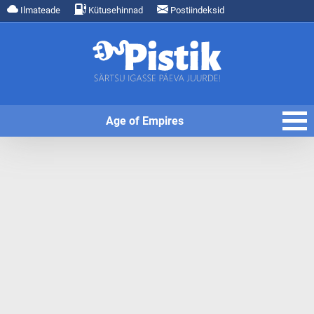
Ilmateade
Kütusehinnad
Postiindeksid
Age of Empires