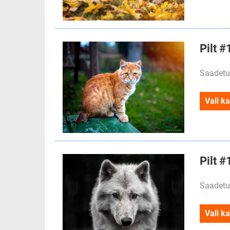
Pilt #
Saadetu
Vali ka
Pilt 
Saadetu
Vali ka