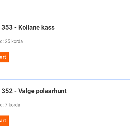
1353 - Kollane kass
d: 25 korda
art
#1352 - Valge polaarhunt
d: 7 korda
art