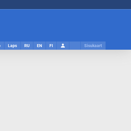
Logi
o
Laps
RU
EN
FI
Sisukaart
sisse