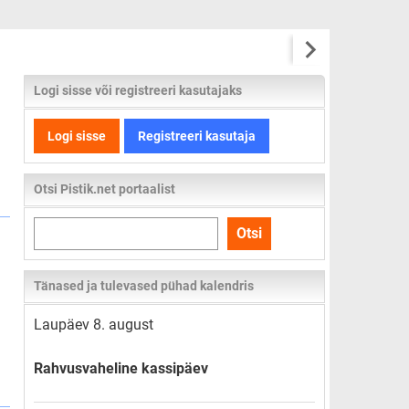
Logi sisse või registreeri kasutajaks
Logi sisse
Registreeri kasutaja
Otsi Pistik.net portaalist
Otsi
Otsi
kogu
lehelt
Tänased ja tulevased pühad kalendris
Laupäev 8. august
Rahvusvaheline kassipäev