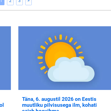
1
2
3
>
Täna, 6. augustil 2026 on Eestis
ol
muutliku pilvisusega ilm, kohati
sajab hoovihma