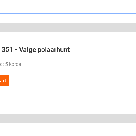
#1351 - Valge polaarhunt
d: 5 korda
art