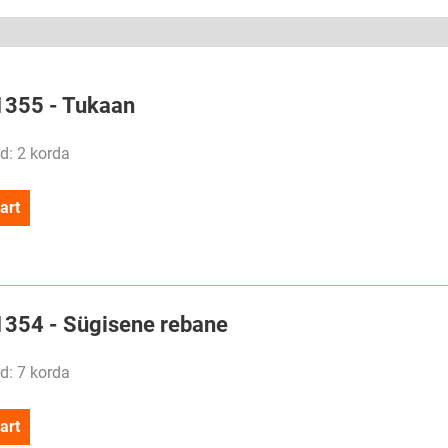
#1355 - Tukaan
d: 2 korda
art
#1354 - Sügisene rebane
d: 7 korda
art