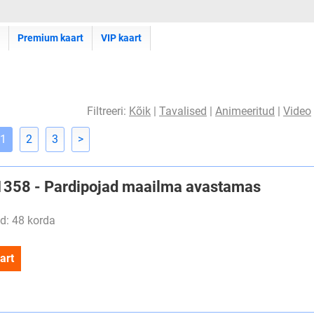
Premium kaart
VIP kaart
Filtreeri:
Kõik
|
Tavalised
|
Animeeritud
|
Video
1
2
3
>
#1358 - Pardipojad maailma avastamas
d: 48 korda
art