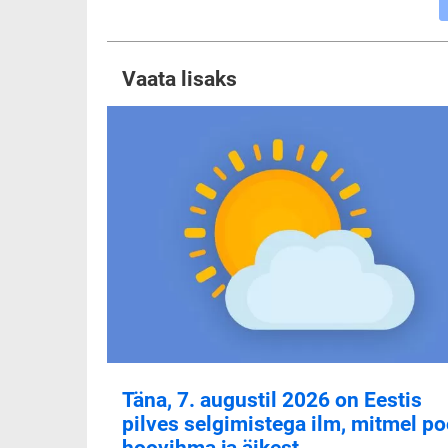
Vaata lisaks
Täna, 7. augustil 2026 on Eestis
pilves selgimistega ilm, mitmel po
hoovihma ja äikest