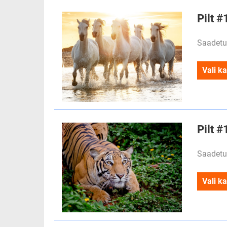
Pilt 
Saadetu
Vali ka
Pilt #
Saadetu
Vali ka