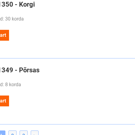
1350 - Korgi
d: 30 korda
art
#1349 - Põrsas
d: 8 korda
art