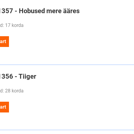
#1357 - Hobused mere ääres
d: 17 korda
art
1356 - Tiiger
d: 28 korda
art