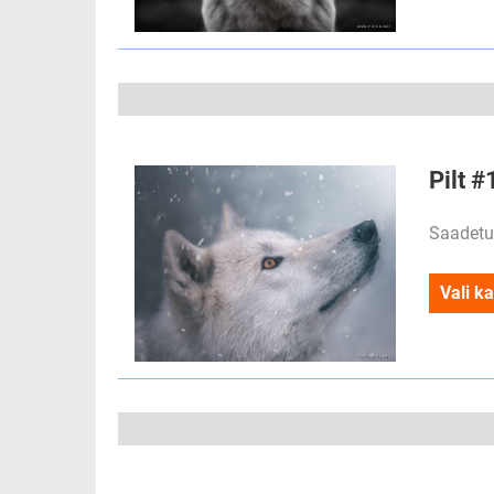
Pilt 
Saadetu
Vali ka