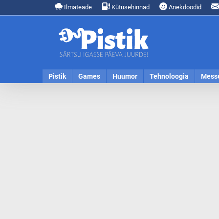
Ilmateade
Kütusehinnad
Anekdoodid
Pistik
Games
Huumor
Tehnoloogia
Mess