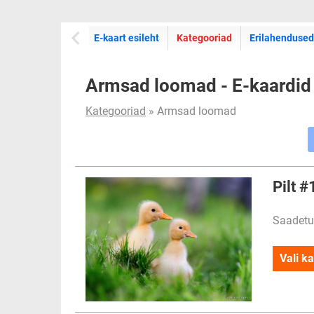
E-kaartide
E-kaart esileht
Kategooriad
Erilahendused
Armsad loomad - E-kaardid
Kategooriad
» Armsad loomad
Pilt 
Saadetu
Vali ka