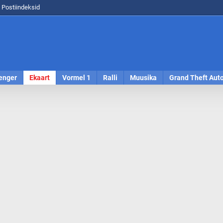
Postiindeksid
enger
Ekaart
Vormel 1
Ralli
Muusika
Grand Theft Aut