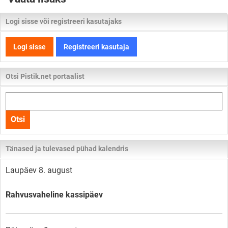
Logi sisse või registreeri kasutajaks
Logi sisse
Registreeri kasutaja
Otsi Pistik.net portaalist
Otsi
kogu
Otsi
lehelt
Tänased ja tulevased pühad kalendris
Laupäev 8. august
Rahvusvaheline kassipäev