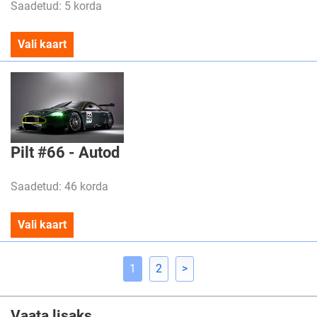
Saadetud: 5 korda
Vali kaart
Pilt #66 - Autod
Saadetud: 46 korda
Vali kaart
1
2
>
Vaata lisaks