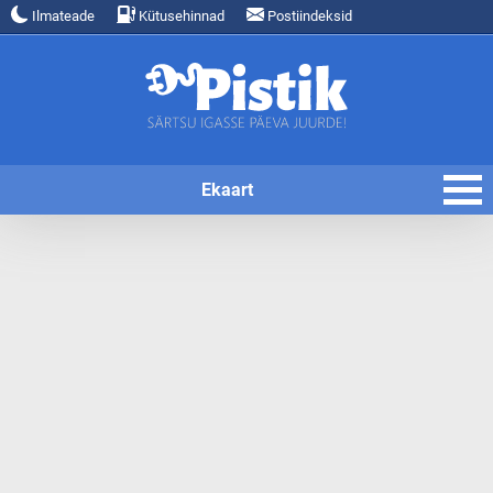
Ilmateade
Kütusehinnad
Postiindeksid
Ekaart