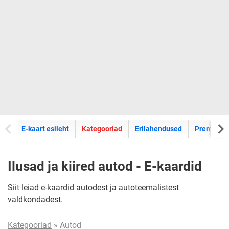
E-kaartide
E-kaart esileht
Kategooriad
Erilahendused
Premium k
Ilusad ja kiired autod - E-kaardid
Siit leiad e-kaardid autodest ja autoteemalistest
valdkondadest.
Kategooriad
» Autod