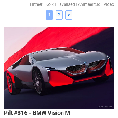
Filtreeri:
Kõik
|
Tavalised
|
Animeeritud
|
Video
1
2
>
Pilt #816 - BMW Vision M