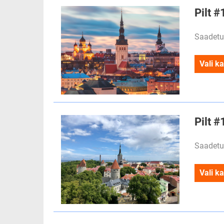
Pilt #
Saadetu
Vali ka
Pilt #
Saadetu
Vali ka