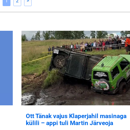
1
2
>
Ott Tänak vajus Klaperjahil masinaga
külili – appi tuli Martin Järveoja