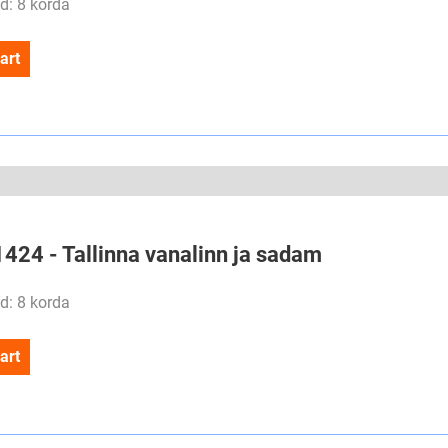
d: 8 korda
art
1424 - Tallinna vanalinn ja sadam
d: 8 korda
art