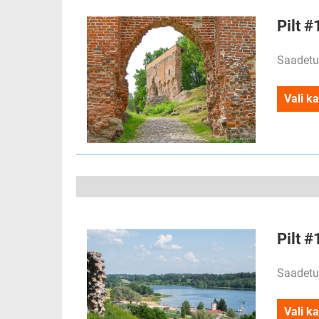
Pilt #
Saadetu
Vali ka
Pilt #
Saadetu
Vali ka