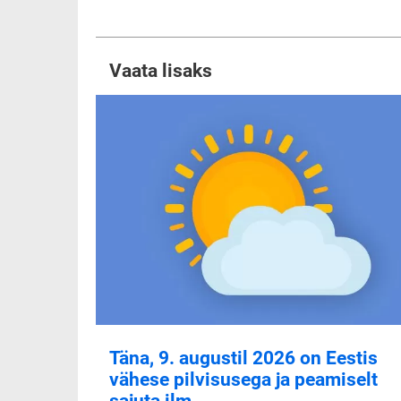
Vaata lisaks
Täna, 9. augustil 2026 on Eestis
vähese pilvisusega ja peamiselt
sajuta ilm