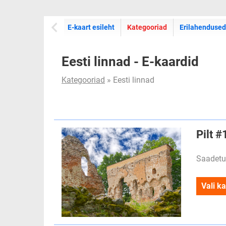
E-kaartide
E-kaart esileht
Kategooriad
Erilahendused
Eesti linnad - E-kaardid
Kategooriad
» Eesti linnad
Pilt #
Saadetu
Vali ka