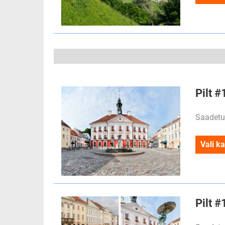
Pilt #
Saadetu
Vali ka
Pilt #