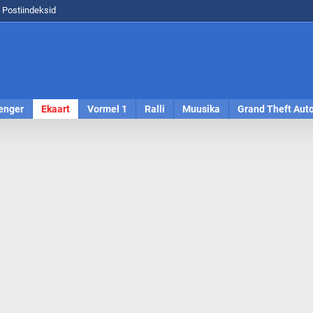
Postiindeksid
enger
Ekaart
Vormel 1
Ralli
Muusika
Grand Theft Aut