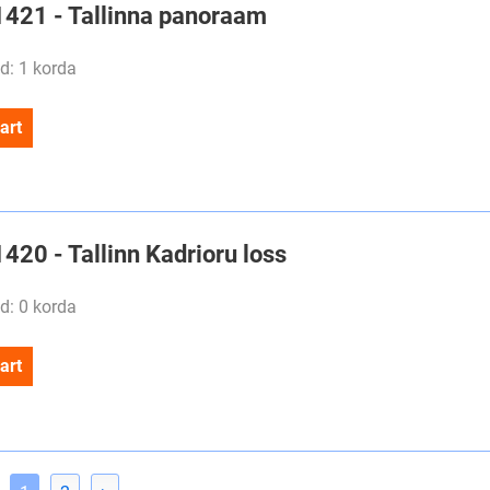
#1421 - Tallinna panoraam
d: 1 korda
art
1420 - Tallinn Kadrioru loss
d: 0 korda
art