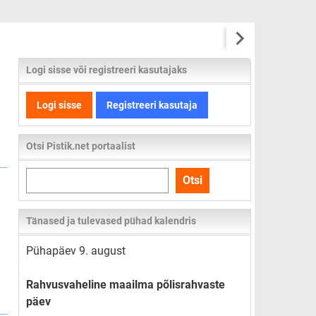
Logi sisse või registreeri kasutajaks
Logi sisse
Registreeri kasutaja
Otsi Pistik.net portaalist
Otsi
Otsi
kogu
lehelt
Tänased ja tulevased pühad kalendris
Pühapäev 9. august
Rahvusvaheline maailma põlisrahvaste
päev