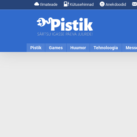
Ilmateade
Kütusehinnad
Anekdoodid
Pistik
Games
Huumor
Tehnoloogia
Mess