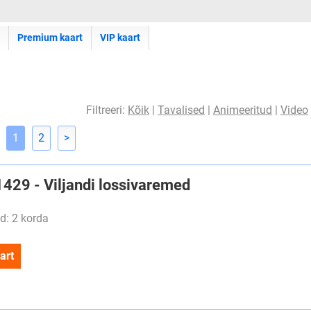
Premium kaart
VIP kaart
Filtreeri:
Kõik
|
Tavalised
|
Animeeritud
|
Video
1
2
>
1429 - Viljandi lossivaremed
d: 2 korda
art