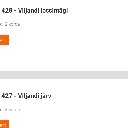
1428 - Viljandi lossimägi
d: 2 korda
art
1427 - Viljandi järv
d: 2 korda
art