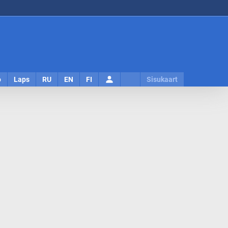
Logi
o
Laps
RU
EN
FI
Sisukaart
sisse