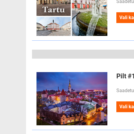
Saadetu
Vali ka
Pilt #
Saadetu
Vali ka