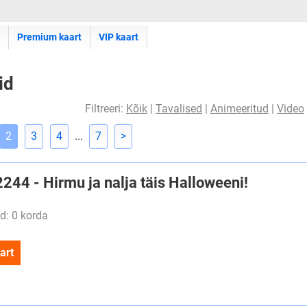
Premium kaart
VIP kaart
id
Filtreeri:
Kõik
|
Tavalised
|
Animeeritud
|
Video
2
3
4
...
7
>
2244 - Hirmu ja nalja täis Halloweeni!
d: 0 korda
art