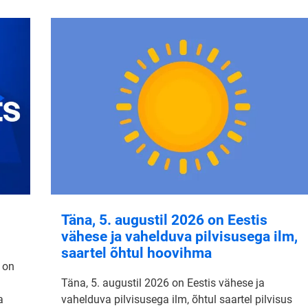
Täna, 5. augustil 2026 on Eestis
vähese ja vahelduva pilvisusega ilm,
saartel õhtul hoovihma
 on
Täna, 5. augustil 2026 on Eestis vähese ja
a
vahelduva pilvisusega ilm, õhtul saartel pilvisus