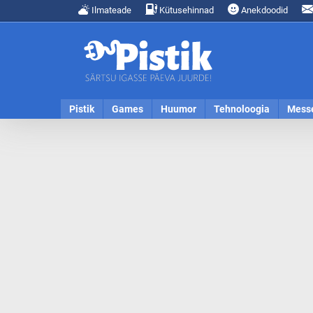
Ilmateade
Kütusehinnad
Anekdoodid
Pistik
Games
Huumor
Tehnoloogia
Mess