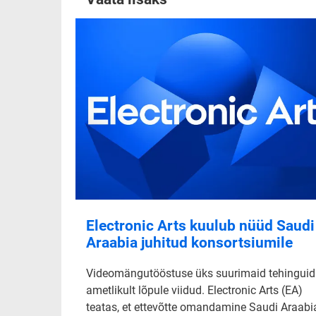
Electronic Arts kuulub nüüd Saudi
Araabia juhitud konsortsiumile
Videomängutööstuse üks suurimaid tehinguid
ametlikult lõpule viidud. Electronic Arts (EA)
teatas, et ettevõtte omandamine Saudi Araabi