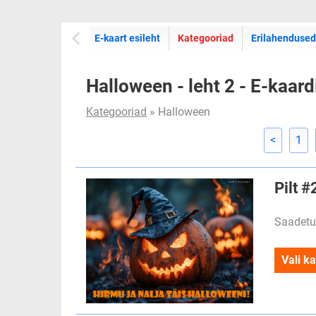
E-kaartide
E-kaart esileht
Kategooriad
Erilahendused
Halloween - leht 2 - E-kaard
Kategooriad
» Halloween
<
1
Pilt #
Saadetu
Vali ka