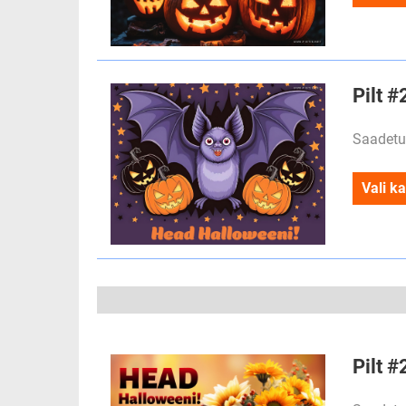
Pilt 
Saadetu
Vali ka
Pilt 