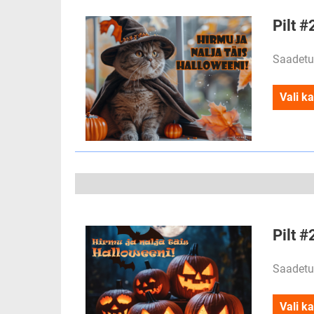
Pilt #
Saadetu
Vali ka
Pilt #
Saadetu
Vali ka