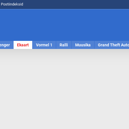
Postiindeksid
enger
Ekaart
Vormel 1
Ralli
Muusika
Grand Theft Aut