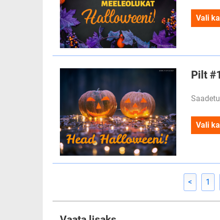
Vali ka
Pilt 
Saadetu
Vali ka
<
1
Vaata lisaks