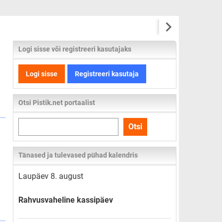
Logi sisse või registreeri kasutajaks
Logi sisse
Registreeri kasutaja
Otsi Pistik.net portaalist
Otsi
Otsi
kogu
lehelt
Tänased ja tulevased pühad kalendris
Laupäev 8. august
Rahvusvaheline kassipäev