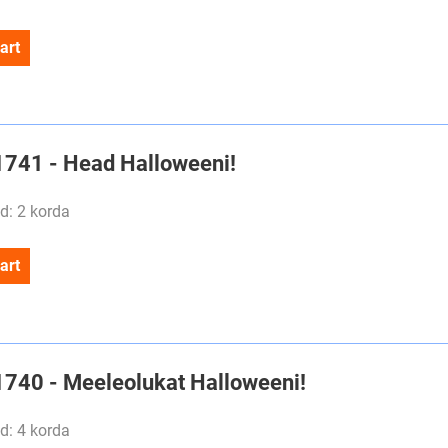
art
#1741 - Head Halloweeni!
d: 2 korda
art
#1740 - Meeleolukat Halloweeni!
d: 4 korda