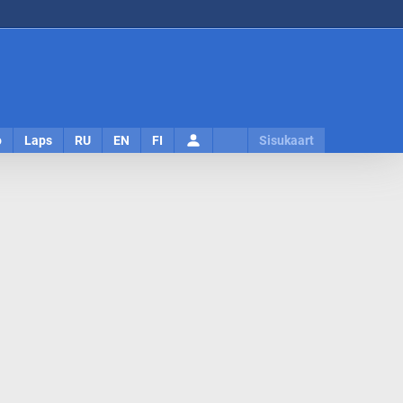
Logi
o
Laps
RU
EN
FI
Sisukaart
sisse