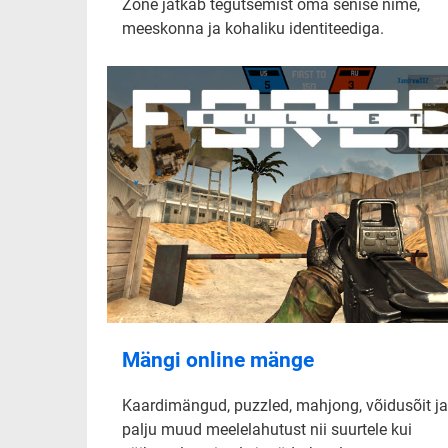
Zone jätkab tegutsemist oma senise nime,
meeskonna ja kohaliku identiteediga.
Mängi online mänge
Kaardimängud, puzzled, mahjong, võidusõit ja
palju muud meelelahutust nii suurtele kui