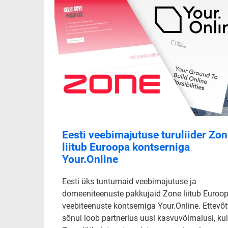
Eesti veebimajutuse turuliider Zo
liitub Euroopa kontserniga
Your.Online
Eesti üks tuntumaid veebimajutuse ja
domeeniteenuste pakkujaid Zone liitub Euroo
veebiteenuste kontserniga Your.Online. Ettevõt
sõnul loob partnerlus uusi kasvuvõimalusi, ku