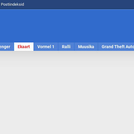
Postiindeksid
enger
Ekaart
Vormel 1
Ralli
Muusika
Grand Theft Aut