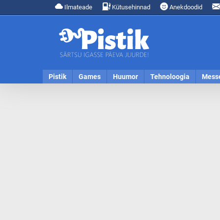
Ilmateade
Kütusehinnad
Anekdoodid
Pistik
Games
Huumor
Tehnoloogia
Mess