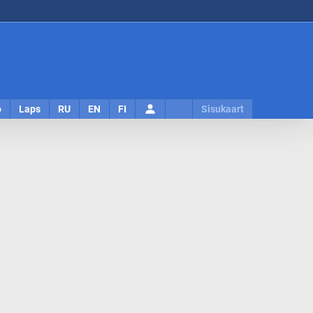
Logi
o
Laps
RU
EN
FI
Sisukaart
sisse