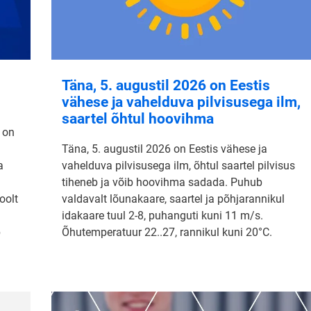
Täna, 5. augustil 2026 on Eestis
vähese ja vahelduva pilvisusega ilm,
saartel õhtul hoovihma
 on
Täna, 5. augustil 2026 on Eestis vähese ja
a
vahelduva pilvisusega ilm, õhtul saartel pilvisus
tiheneb ja võib hoovihma sadada. Puhub
oolt
valdavalt lõunakaare, saartel ja põhjarannikul
idakaare tuul 2-8, puhanguti kuni 11 m/s.
b
Õhutemperatuur 22..27, rannikul kuni 20°C.