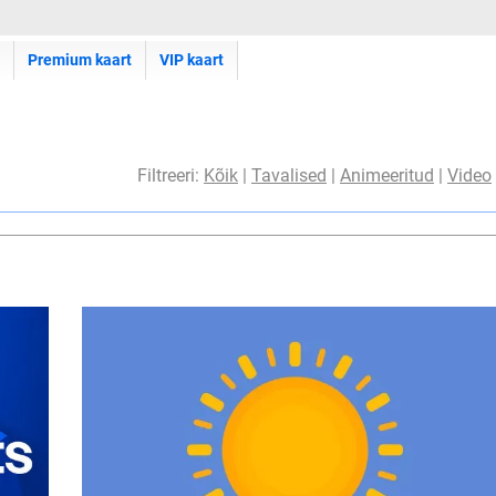
Premium kaart
VIP kaart
Filtreeri:
Kõik
|
Tavalised
|
Animeeritud
|
Video