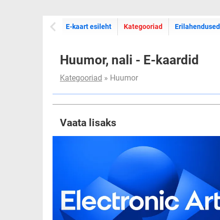
E-kaartide
E-kaart esileht
Kategooriad
Erilahendused
Huumor, nali - E-kaardid
Kategooriad
» Huumor
Vaata lisaks