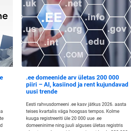
ne
.ee domeenide arv ületas 200 000
piiri – AI, kasiinod ja rent kujundavad
uusi trende
Eesti rahvusdomeeni .ee kasv jätkus 2026. aasta
pa
teises kvartalis väga hoogsas tempos. Kolme
te
kuuga registreeriti üle 20 000 uue .ee
id
domeeninime ning juuli alguses ületas registris