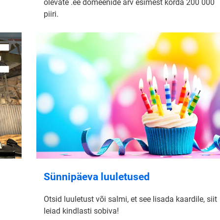
olevate .ee domeenide arv esimest korda 200 000
piiri.
Sünnipäeva luuletused
Otsid luuletust või salmi, et see lisada kaardile, siit
leiad kindlasti sobiva!