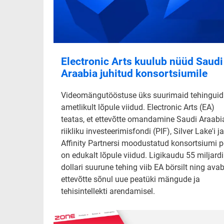
Electronic Arts kuulub nüüd Saudi
Araabia juhitud konsortsiumile
Videomängutööstuse üks suurimaid tehinguid
ametlikult lõpule viidud. Electronic Arts (EA)
teatas, et ettevõtte omandamine Saudi Araabi
riikliku investeerimisfondi (PIF), Silver Lake'i ja
Affinity Partnersi moodustatud konsortsiumi p
on edukalt lõpule viidud. Ligikaudu 55 miljardi
dollari suurune tehing viib EA börsilt ning ava
ettevõtte sõnul uue peatüki mängude ja
tehisintellekti arendamisel.