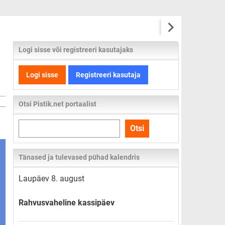
Logi sisse või registreeri kasutajaks
Logi sisse
Registreeri kasutaja
Otsi Pistik.net portaalist
Otsi
Otsi
kogu
lehelt
Tänased ja tulevased pühad kalendris
Laupäev 8. august
Rahvusvaheline kassipäev