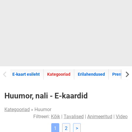
E-kaartide
E-kaart esileht
Kategooriad
Erilahendused
Premium k
Huumor, nali - E-kaardid
Kategooriad
» Huumor
Filtreeri:
Kõik
|
Tavalised
|
Animeeritud
|
Video
1
2
>