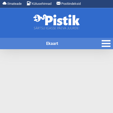
Ilmateade
Kütusehinnad
Postiindeksid
Ekaart