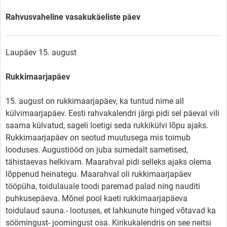
Rahvusvaheline vasakukäeliste päev
Laupäev 15. august
Rukkimaarjapäev
15. august on rukkimaarjapäev, ka tuntud nime all
külvimaarjapäev. Eesti rahvakalendri järgi pidi sel päeval vili
saama külvatud, sageli loetigi seda rukkikülvi lõpu ajaks.
Rukkimaarjapäev on seotud muutusega mis toimub
looduses. Augustiööd on juba sumedalt sametised,
tähistaevas helkivam. Maarahval pidi selleks ajaks olema
lõppenud heinategu. Maarahval oli rukkimaarjapäev
tööpüha, toidulauale toodi paremad palad ning nauditi
puhkusepäeva. Mõnel pool kaeti rukkimaarjapäeva
toidulaud sauna.- lootuses, et lahkunute hinged võtavad ka
söömingust- joomingust osa. Kirikukalendris on see neitsi