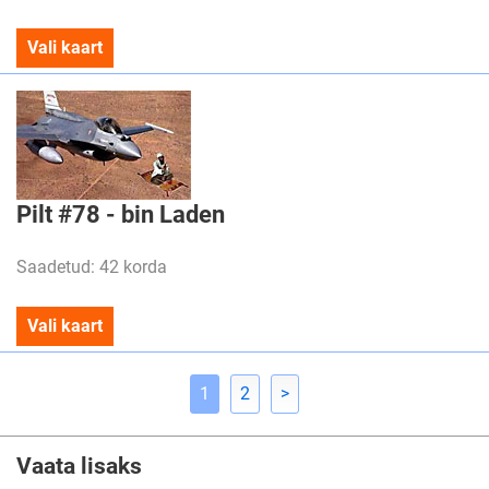
Vali kaart
Pilt #78 - bin Laden
Saadetud: 42 korda
Vali kaart
1
2
>
Vaata lisaks