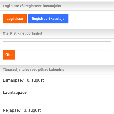
Logi sisse või registreeri kasutajaks
Logi sisse
Registreeri kasutaja
Otsi Pistik.net portaalist
Otsi
kogu
Otsi
lehelt
Tänased ja tulevased pühad kalendris
Esmaspäev 10. august
Lauritsapäev
Neljapäev 13. august