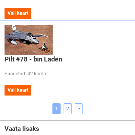
Vali kaart
Pilt #78 - bin Laden
Saadetud: 42 korda
Vali kaart
1
2
>
Vaata lisaks