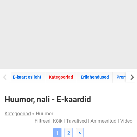
E-kaartide
E-kaart esileht
Kategooriad
Erilahendused
Premium k
Huumor, nali - E-kaardid
Kategooriad
» Huumor
Filtreeri:
Kõik
|
Tavalised
|
Animeeritud
|
Video
1
2
>