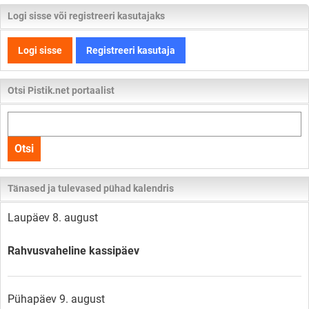
Logi sisse või registreeri kasutajaks
Logi sisse
Registreeri kasutaja
Otsi Pistik.net portaalist
Otsi
kogu
Otsi
lehelt
Tänased ja tulevased pühad kalendris
Laupäev 8. august
Rahvusvaheline kassipäev
Pühapäev 9. august