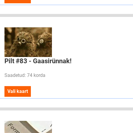
Pilt #83 - Gaasirünnak!
Saadetud: 74 korda
Vali kaart