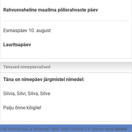
Rahvusvaheline maailma põlisrahvaste päev
Esmaspäev 10. august
Lauritsapäev
Tänased nimepäevalised
Täna on nimepäev järgmistel nimedel:
Silvia, Silvi, Silva, Silve
Palju õnne kõigile!
k.net meelelahutus- ja infoportaal | 2004 - 2026 | Versioon 3.3 | Teenust toetab
UusWeb