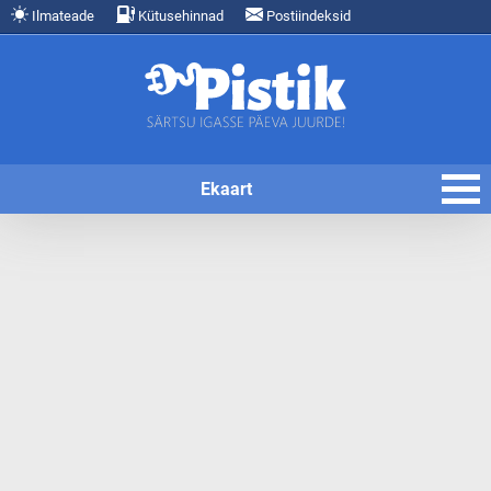
Ilmateade
Kütusehinnad
Postiindeksid
Ekaart