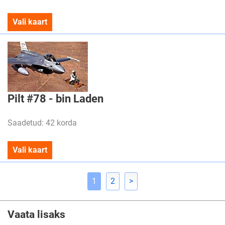
Vali kaart
Pilt #78 - bin Laden
Saadetud: 42 korda
Vali kaart
1
2
>
Vaata lisaks