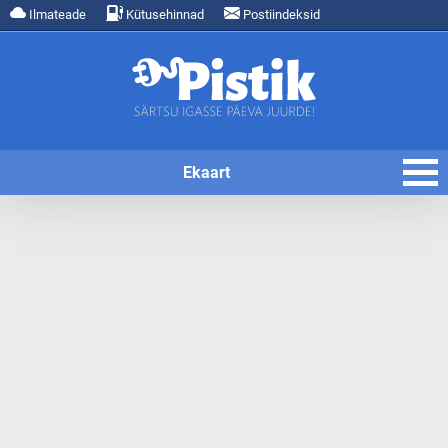
Ilmateade
Kütusehinnad
Postiindeksid
Ekaart