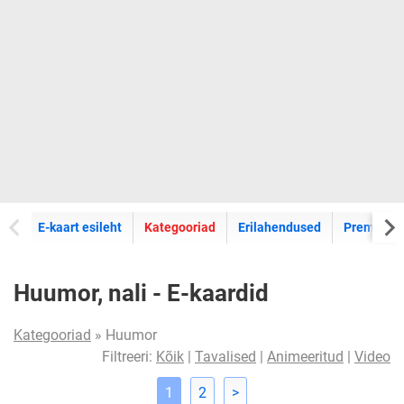
E-kaartide
E-kaart esileht
Kategooriad
Erilahendused
Premium k
Huumor, nali - E-kaardid
Kategooriad
» Huumor
Filtreeri:
Kõik
|
Tavalised
|
Animeeritud
|
Video
1
2
>