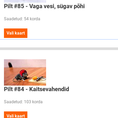
Pilt #85 - Vaga vesi, sügav põhi
Saadetud: 54 korda
Vali kaart
Pilt #84 - Kaitsevahendid
Saadetud: 103 korda
Vali kaart