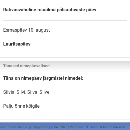
Rahvusvaheline maailma põlisrahvaste päev
Esmaspäev 10. august
Lauritsapäev
Tänased nimepäevalised
Täna on nimepäev järgmistel nimedel:
Silvia, Silvi, Silva, Silve
Palju õnne kõigile!
k.net meelelahutus- ja infoportaal | 2004 - 2026 | Versioon 3.3 | Teenust toetab
UusWeb