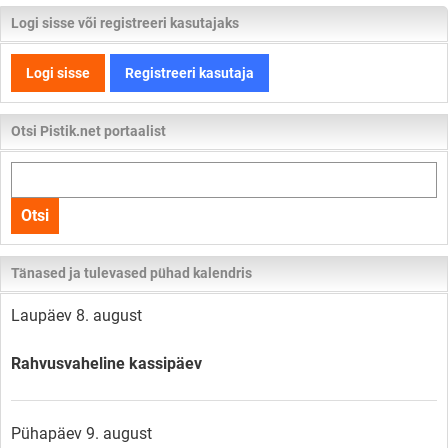
Logi sisse või registreeri kasutajaks
Logi sisse
Registreeri kasutaja
Otsi Pistik.net portaalist
Otsi
kogu
Otsi
lehelt
Tänased ja tulevased pühad kalendris
Laupäev 8. august
Rahvusvaheline kassipäev
Pühapäev 9. august