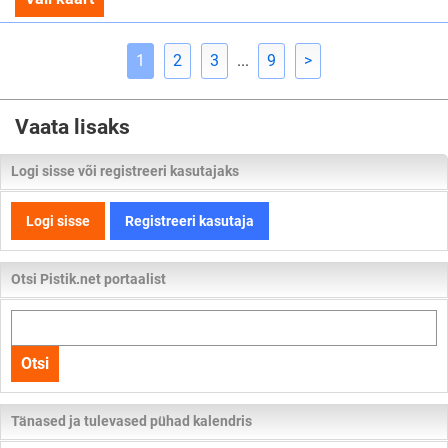
1
2
3
...
9
>
Vaata lisaks
Logi sisse või registreeri kasutajaks
Logi sisse
Registreeri kasutaja
Otsi Pistik.net portaalist
Otsi
kogu
Otsi
lehelt
Tänased ja tulevased pühad kalendris