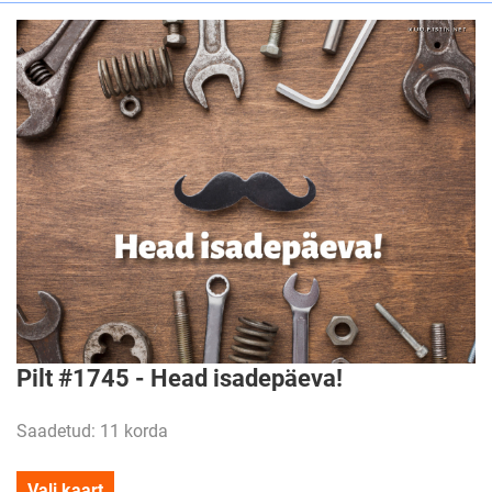
Pilt #1745 - Head isadepäeva!
Saadetud: 11 korda
Vali kaart