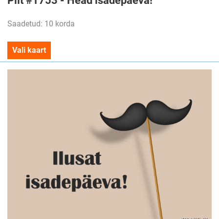
Pilt #1753 - Head isadepäeva!
Saadetud: 10 korda
Vali kaart