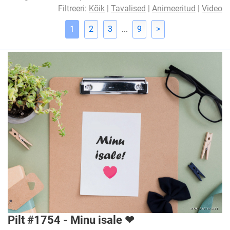
Filtreeri:
Kõik
|
Tavalised
|
Animeeritud
|
Video
1
2
3
...
9
>
Pilt #1754 - Minu isale ❤