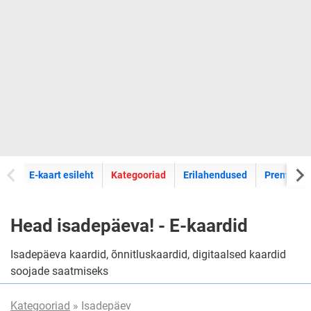
E-kaartide
E-kaart esileht
Kategooriad
Erilahendused
Premium k
Head isadepäeva! - E-kaardid
Isadepäeva kaardid, õnnitluskaardid, digitaalsed kaardid
soojade saatmiseks
Kategooriad
» Isadepäev