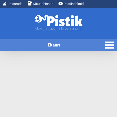
Ilmateade
Kütusehinnad
Postiindeksid
Ekaart