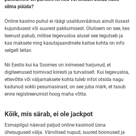
silma püüda?
Online kasiino puhul ei räägi usaldusväärsus ainult ilusast
kujundusest või suurest pakkumisest. Olulisem on see, kes
teenust pakub, millise tegevusloa alusel see tegutseb ja
kas maksete ning kasutajaandmete kaitse kohta on info
selgelt leitav.
Nii Eestis kui ka Soomes on inimesed harjunud, et
digiteenused toimivad kiiresti ja turvaliselt. Kui tegevusloa,
ettevõtte või väljamaksete kohta tuleb infot otsida nagu
kadunud sokki pesumasinast, on see juba märk, et tasub
enne registreerumist hoog maha võtta.
Kõik, mis särab, ei ole jackpot
Esmapilgul näevad paljud online kasiinod üsna
ühesugused välja. Värvilised nupud, suured boonused ja