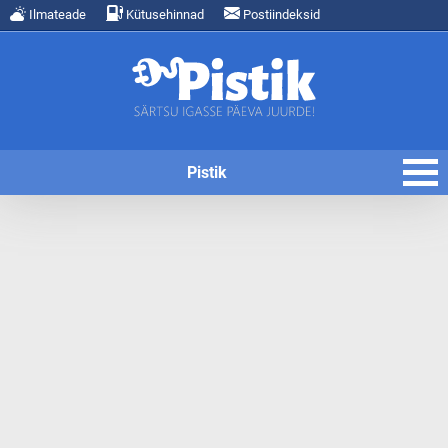
Ilmateade
Kütusehinnad
Postiindeksid
Pistik