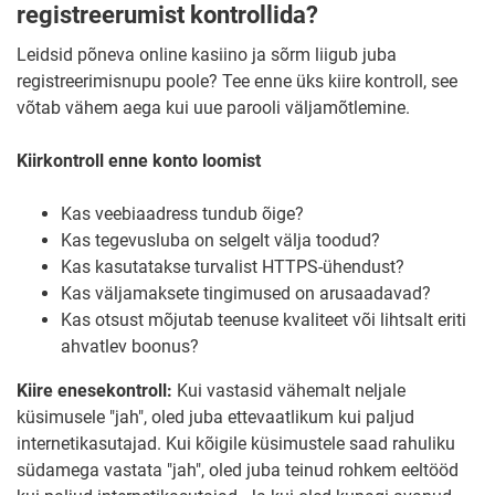
registreerumist kontrollida?
Leidsid põneva online kasiino ja sõrm liigub juba
registreerimisnupu poole? Tee enne üks kiire kontroll, see
võtab vähem aega kui uue parooli väljamõtlemine.
Kiirkontroll enne konto loomist
Kas veebiaadress tundub õige?
Kas tegevusluba on selgelt välja toodud?
Kas kasutatakse turvalist HTTPS-ühendust?
Kas väljamaksete tingimused on arusaadavad?
Kas otsust mõjutab teenuse kvaliteet või lihtsalt eriti
ahvatlev boonus?
Kiire enesekontroll:
Kui vastasid vähemalt neljale
küsimusele "jah", oled juba ettevaatlikum kui paljud
internetikasutajad. Kui kõigile küsimustele saad rahuliku
südamega vastata "jah", oled juba teinud rohkem eeltööd