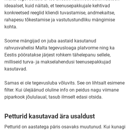
ideaalset, kuid näitab, et teenusepakkujale kehtivad
konkreetsed reeglid kliendi tuvastamise, andmekaitse,
rahapesu tõkestamise ja vastutustundliku mängimise
kohta.
Soome mängijad on juba aastaid kasutanud
rahvusvahelisi Malta tegevusloaga platvorme ning ka
Eestis pööratakse järjest rohkem tähelepanu sellele,
milliseid turva- ja makselahendusi teenusepakkujad
kasutavad.
Samas ei ole tegevusluba võluvits. See on lihtsalt esimene
filter. Kui ülejäänud oluline info on peidus nagu viimane
piparkook jõululaual, tasub ilmselt edasi otsida.
Petturid kasutavad ära usaldust
Petturid on aastatega päris osavaks muutunud. Kui kunagi