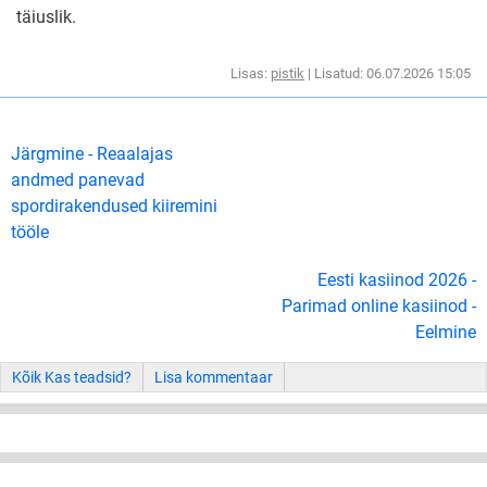
täiuslik.
Lisas:
pistik
| Lisatud: 06.07.2026 15:05
Järgmine - Reaalajas
andmed panevad
spordirakendused kiiremini
tööle
Eesti kasiinod 2026 -
Parimad online kasiinod -
Eelmine
Kõik Kas teadsid?
Lisa kommentaar