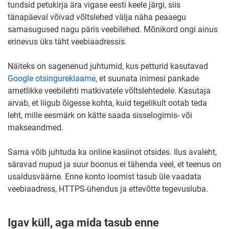
tundsid petukirja ära vigase eesti keele järgi, siis
tänapäeval võivad võltslehed välja näha peaaegu
samasugused nagu päris veebilehed. Mõnikord ongi ainus
erinevus üks täht veebiaadressis.
Näiteks on sagenenud juhtumid, kus petturid kasutavad
Google otsingureklaame
, et suunata inimesi pankade
ametlikke veebilehti matkivatele võltslehtedele. Kasutaja
arvab, et liigub õigesse kohta, kuid tegelikult ootab teda
leht, mille eesmärk on kätte saada sisselogimis- või
makseandmed.
Sama võib juhtuda ka online kasiinot otsides. Ilus avaleht,
säravad nupud ja suur boonus ei tähenda veel, et teenus on
usaldusväärne. Enne konto loomist tasub üle vaadata
veebiaadress, HTTPS-ühendus ja ettevõtte tegevusluba.
Igav küll, aga mida tasub enne