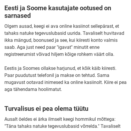
Eesti ja Soome kasutajate ootused on
sarnased
Olgem ausad, keegi ei ava online kasiinot sellepärast, et
tahaks natuke tegevuslubasid uurida. Tavaliselt huvitavad
ikka mängud, boonused ja see, kui kiiresti konto valmis
saab. Aga just need paar "igavat" minutit enne
registreerumist võivad hiljem kõige rohkem väärt olla.
Eestis ja Soomes ollakse harjunud, et kõik käib kiiresti.
Paar puudutust telefonil ja makse on tehtud. Sama
mugavust ootavad inimesed ka online kasiinolt. Kiire ei pea
aga tähendama hoolimatut.
Turvalisus ei pea olema tüütu
Ausalt öeldes ei ärka ilmselt keegi hommikul mõttega:
"Täna tahaks natuke tegevuslubasid võrrelda." Tavaliselt