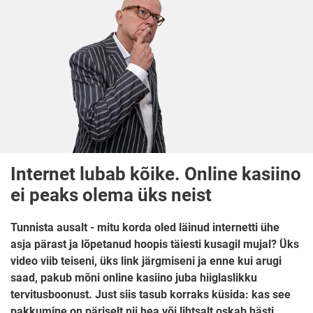
Internet lubab kõike. Online kasiino
ei peaks olema üks neist
Tunnista ausalt - mitu korda oled läinud internetti ühe
asja pärast ja lõpetanud hoopis täiesti kusagil mujal? Üks
video viib teiseni, üks link järgmiseni ja enne kui arugi
saad, pakub mõni online kasiino juba hiiglaslikku
tervitusboonust. Just siis tasub korraks küsida: kas see
pakkumine on päriselt nii hea või lihtsalt oskab hästi