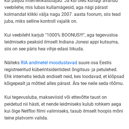
kui paljud internetikasutajad. Ja kui oled kunagi avanud
veebilehe, mis lubas kullamägesid, aga nägi pärast
kolmandat klikki välja nagu 2007. aasta foorum, siis tead
juba, miks selline kontroll vajalik on.
Kui veebileht karjub "1000% BOONUS!!!", aga tegevusloa
leidmiseks peaksid ilmselt Indiana Jonesi appi kutsuma,
siis on see päris hea vihje edasi liikuda.
Näiteks
RIA andmetel moodustavad
suure osa Eestis
registreeritud küberintsidentidest õngitsus- ja petulehed.
Ehk internetis leidub endiselt neid, kes loodavad, et klõpsad
kõigepealt ja mõtled alles pärast. Ära tee neile seda rõõmu.
Kui tegevusluba, makseviisid või ettevõtte taust on
peidetud nii hästi, et nende leidmiseks kulub rohkem aega
kui õige Netflixi filmi valimiseks, tasub ilmselt hoopis mõni
teine platvorm valida.