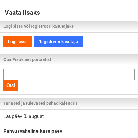
Vaata lisaks
Logi sisse või registreeri kasutajaks
Logi sisse
Registreeri kasutaja
Otsi Pistik.net portaalist
Otsi
kogu
Otsi
lehelt
Tänased ja tulevased pühad kalendris
Laupäev 8. august
Rahvusvaheline kassipäev