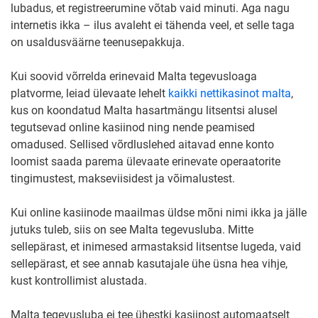
lubadus, et registreerumine võtab vaid minuti. Aga nagu
internetis ikka – ilus avaleht ei tähenda veel, et selle taga
on usaldusväärne teenusepakkuja.
Kui soovid võrrelda erinevaid Malta tegevusloaga
platvorme, leiad ülevaate lehelt
kaikki nettikasinot malta
,
kus on koondatud Malta hasartmängu litsentsi alusel
tegutsevad online kasiinod ning nende peamised
omadused. Sellised võrdluslehed aitavad enne konto
loomist saada parema ülevaate erinevate operaatorite
tingimustest, makseviisidest ja võimalustest.
Kui online kasiinode maailmas üldse mõni nimi ikka ja jälle
jutuks tuleb, siis on see Malta tegevusluba. Mitte
sellepärast, et inimesed armastaksid litsentse lugeda, vaid
sellepärast, et see annab kasutajale ühe üsna hea vihje,
kust kontrollimist alustada.
Malta tegevusluba ei tee ühestki kasiinost automaatselt