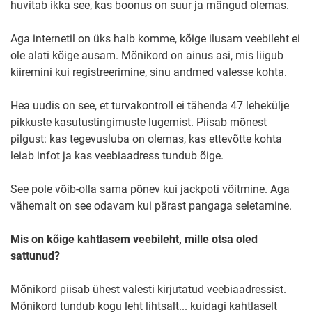
huvitab ikka see, kas boonus on suur ja mängud olemas.
Aga internetil on üks halb komme, kõige ilusam veebileht ei
ole alati kõige ausam. Mõnikord on ainus asi, mis liigub
kiiremini kui registreerimine, sinu andmed valesse kohta.
Hea uudis on see, et turvakontroll ei tähenda 47 lehekülje
pikkuste kasutustingimuste lugemist. Piisab mõnest
pilgust: kas tegevusluba on olemas, kas ettevõtte kohta
leiab infot ja kas veebiaadress tundub õige.
See pole võib-olla sama põnev kui jackpoti võitmine. Aga
vähemalt on see odavam kui pärast pangaga seletamine.
Mis on kõige kahtlasem veebileht, mille otsa oled
sattunud?
Mõnikord piisab ühest valesti kirjutatud veebiaadressist.
Mõnikord tundub kogu leht lihtsalt... kuidagi kahtlaselt