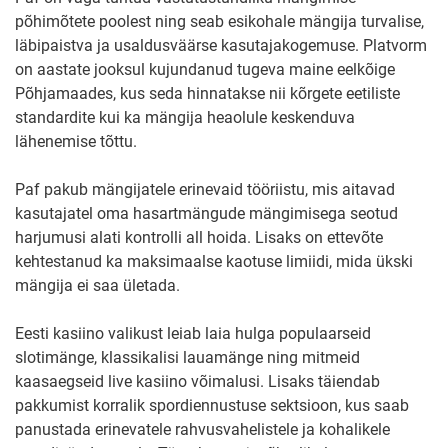
põhimõtete poolest ning seab esikohale mängija turvalise,
läbipaistva ja usaldusväärse kasutajakogemuse. Platvorm
on aastate jooksul kujundanud tugeva maine eelkõige
Põhjamaades, kus seda hinnatakse nii kõrgete eetiliste
standardite kui ka mängija heaolule keskenduva
lähenemise tõttu.
Paf pakub mängijatele erinevaid tööriistu, mis aitavad
kasutajatel oma hasartmängude mängimisega seotud
harjumusi alati kontrolli all hoida. Lisaks on ettevõte
kehtestanud ka maksimaalse kaotuse limiidi, mida ükski
mängija ei saa ületada.
Eesti kasiino valikust leiab laia hulga populaarseid
slotimänge, klassikalisi lauamänge ning mitmeid
kaasaegseid live kasiino võimalusi. Lisaks täiendab
pakkumist korralik spordiennustuse sektsioon, kus saab
panustada erinevatele rahvusvahelistele ja kohalikele