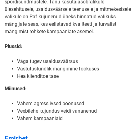
spordisündmustele. Tänu kasutajasõbralikule
ülesehitusele, usaldusväärsele teenusele ja mitmekesisele
valikule on Paf kujunenud üheks hinnatud valikuks
mängijate seas, kes eelistavad kvaliteeti ja turvalist
mängimist rohkete kampaaniate asemel.
Plussid:
Väga tugev usaldusväärsus
Vastutustundlik mängimine fookuses
Hea klienditoe tase
Miinused:
Vähem agressiivsed boonused
Veebilehe kujundus veidi vananenud
Vähem kampaaniaid
Emirbet