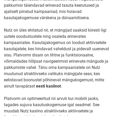
pakkumisi täiendavad erinevad tasuta keerutused ja
ajaliselt piiratud kampaaniad, mis hoiavad
kasutajakogemuse värskena ja dünaamilisena.
Nutz on üles ehitatud nii, et mängijad saaksid kiiresti ligi
uutele soodustustele ning osaleda erinevates
kampaaniates. Kasutajakogemus on loodud aktiivsetele
kasutajatele, kes hindavad vaheldust ja pidevalt uuenevat
sisu. Platvormi disain on lihtne ja funktsionaalne,
võimaldades hõlpsat navigeerimist erinevate mängude ja
pakkumiste vahel. Tänu oma kampaaniatele on Nutz
muutunud atraktiivseks valikuks mängijate seas, kes
eelistavad boonustel põhinevat mängukogemust, mitte
ainult tavapärast
eesti kasiinot
.
Platvorm on optimeeritud nii arvuti kui mobiili jaoks,
tagades sujuva kasutuskogemuse igal seadmel. See
muudab Nutz kasiino atraktiivseks aktiivsetele ja