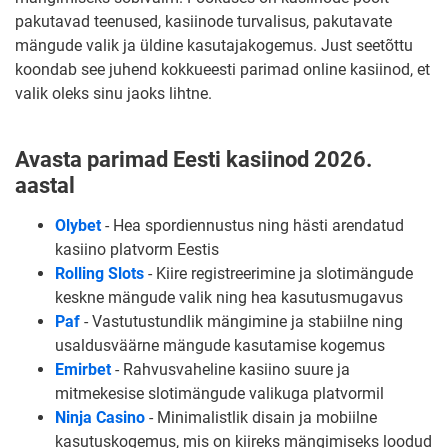
pakutavad teenused, kasiinode turvalisus, pakutavate
mängude valik ja üldine kasutajakogemus. Just seetõttu
koondab see juhend kokkueesti parimad online kasiinod, et
valik oleks sinu jaoks lihtne.
Avasta parimad Eesti kasiinod 2026.
aastal
Olybet
- Hea spordiennustus ning hästi arendatud
kasiino platvorm Eestis
Rolling Slots
- Kiire registreerimine ja slotimängude
keskne mängude valik ning hea kasutusmugavus
Paf
- Vastutustundlik mängimine ja stabiilne ning
usaldusväärne mängude kasutamise kogemus
Emirbet
- Rahvusvaheline kasiino suure ja
mitmekesise slotimängude valikuga platvormil
Ninja Casino
- Minimalistlik disain ja mobiilne
kasutuskogemus, mis on kiireks mängimiseks loodud