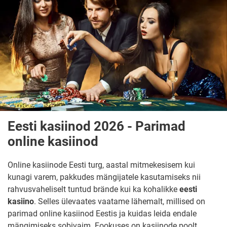
Eesti kasiinod 2026 - Parimad
online kasiinod
Online kasiinode Eesti turg, aastal mitmekesisem kui
kunagi varem, pakkudes mängijatele kasutamiseks nii
rahvusvaheliselt tuntud brände kui ka kohalikke
eesti
kasiino
. Selles ülevaates vaatame lähemalt, millised on
parimad online kasiinod Eestis ja kuidas leida endale
mängimiseks sobivaim. Fookuses on kasiinode poolt