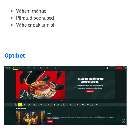
Vähem mänge
Piiratud boonused
Vähe eripakkumisi
Optibet