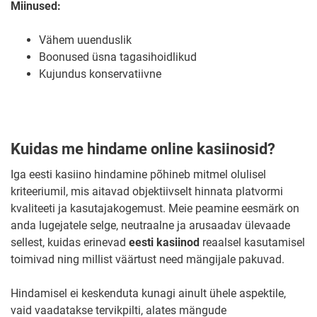
Miinused:
Vähem uuenduslik
Boonused üsna tagasihoidlikud
Kujundus konservatiivne
Kuidas me hindame online kasiinosid?
Iga eesti kasiino hindamine põhineb mitmel olulisel
kriteeriumil, mis aitavad objektiivselt hinnata platvormi
kvaliteeti ja kasutajakogemust. Meie peamine eesmärk on
anda lugejatele selge, neutraalne ja arusaadav ülevaade
sellest, kuidas erinevad
eesti kasiinod
reaalsel kasutamisel
toimivad ning millist väärtust need mängijale pakuvad.
Hindamisel ei keskenduta kunagi ainult ühele aspektile,
vaid vaadatakse tervikpilti, alates mängude