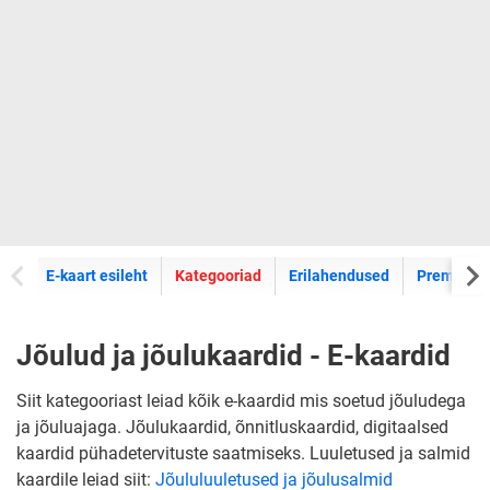
E-kaartide
E-kaart esileht
Kategooriad
Erilahendused
Premium k
Jõulud ja jõulukaardid - E-kaardid
Siit kategooriast leiad kõik e-kaardid mis soetud jõuludega
ja jõuluajaga. Jõulukaardid, õnnitluskaardid, digitaalsed
kaardid pühadetervituste saatmiseks. Luuletused ja salmid
kaardile leiad siit:
Jõululuuletused ja jõulusalmid