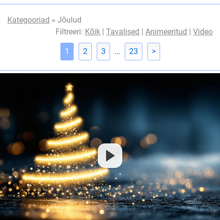
Kategooriad
» Jõulud
Filtreeri:
Kõik
|
Tavalised
|
Animeeritud
|
Video
1
2
3
...
23
>