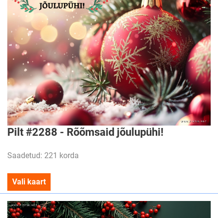
Pilt #2288 - Rõõmsaid jõulupühi!
Saadetud: 221 korda
Vali kaart