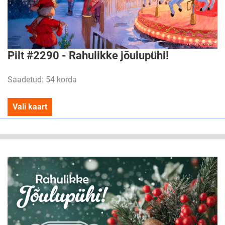
Pilt #2290 - Rahulikke jõulupühi!
Saadetud: 54 korda
Vali kaart