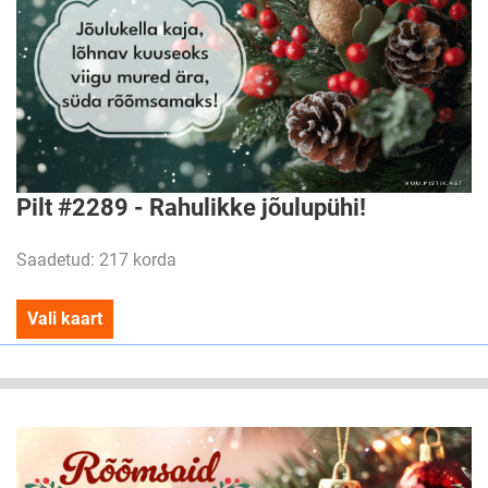
Pilt #2289 - Rahulikke jõulupühi!
Saadetud: 217 korda
Vali kaart