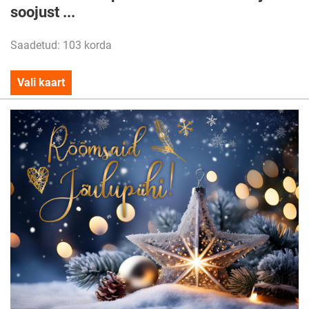
soojust ...
Saadetud: 103 korda
Vali kaart