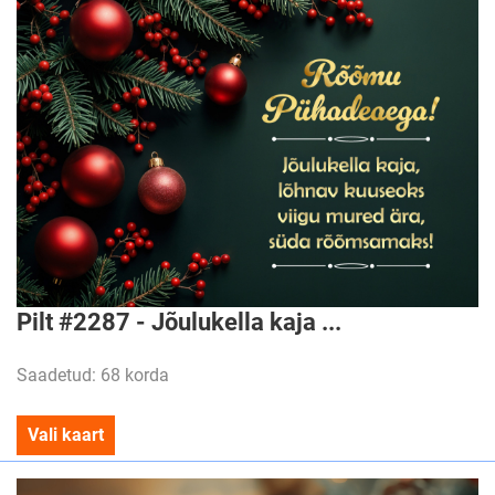
Pilt #2287 - Jõulukella kaja ...
Saadetud: 68 korda
Vali kaart