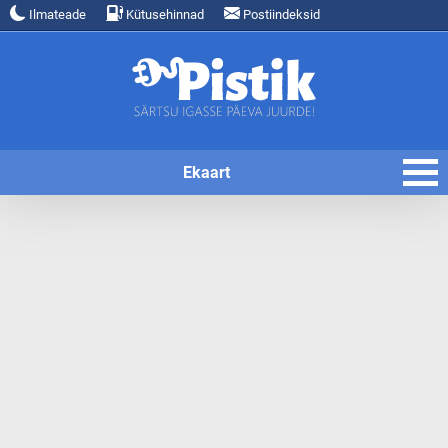
Ilmateade
Kütusehinnad
Postiindeksid
Ekaart