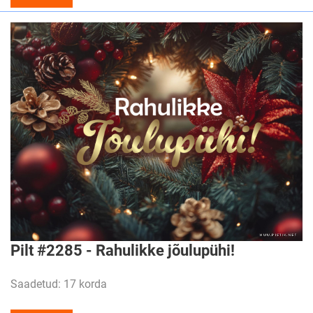
Pilt #2285 - Rahulikke jõulupühi!
Saadetud: 17 korda