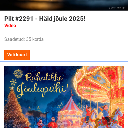
Pilt #2291 - Häid jõule 2025!
Video
Saadetud: 35 korda
Vali kaart