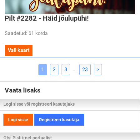
Pilt #2282 - Häid jõulupühi!
Saadetud: 61 korda
Vali kaart
1
2
3
...
23
>
Vaata lisaks
Logi sisse või registreeri kasutajaks
Logi sisse
Registreeri kasutaja
Otsi Pistik.net portaalist