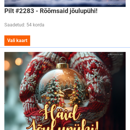
Pilt #2283 - Rõõmsaid jõulupühi!
Saadetud: 54 korda
Vali kaart