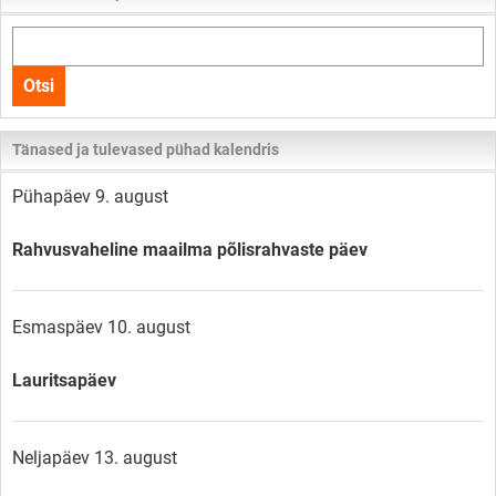
Otsi
kogu
Otsi
lehelt
Tänased ja tulevased pühad kalendris
Pühapäev 9. august
Rahvusvaheline maailma põlisrahvaste päev
Esmaspäev 10. august
Lauritsapäev
Neljapäev 13. august