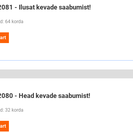
2081 - Ilusat kevade saabumist!
d: 64 korda
art
#2080 - Head kevade saabumist!
d: 32 korda
art