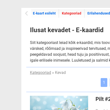
E-kaartide
E-kaart esileht
Kategooriad
Erilahendused
Ilusat kevadet - E-kaardid
Siit kategooriast leiad kõik e-kaardid, mis to
värsked, rõõmsad ja inspireerivad tervitused,
peegeldavad soojust, head tuju ja positiivsust
igale erilisele inimesele. Luuletused ja salmid k
Kategooriad
» Kevad
1
Pilt 