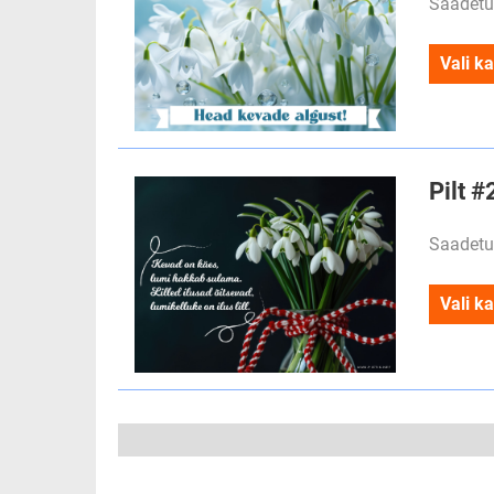
Saadetu
Vali ka
Pilt 
Saadetu
Vali ka