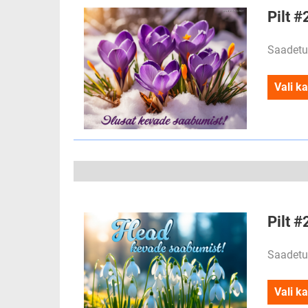
Pilt #
Saadetu
Vali ka
Pilt 
Saadetu
Vali ka