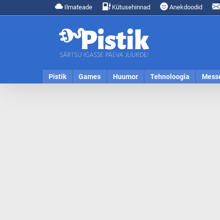
Ilmateade
Kütusehinnad
Anekdoodid
Pistik
Games
Huumor
Tehnoloogia
Mess