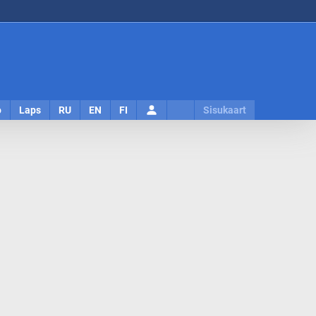
Logi
o
Laps
RU
EN
FI
Sisukaart
sisse