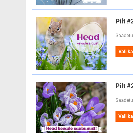
Pilt 
Saadetu
Vali ka
Pilt 
Saadetu
Vali ka