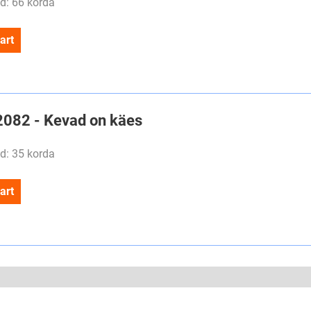
d: 66 korda
art
#2082 - Kevad on käes
d: 35 korda
art