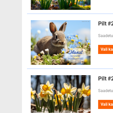
Pilt #
Saadetu
Vali ka
Pilt #
Saadetu
Vali ka