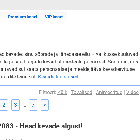
Premium kaart
VIP kaart
ovad kevadet sinu sõprade ja lähedaste ellu – valikusse kuuluvad
 millega saad jagada kevadist meeleolu ja päikest. Sõnumid, mis
, aitavad sul saata personaalse ja meeldejääva kevadtervituse
aardile leiad siit:
Kevade luuletused
Filtreeri:
Kõik
|
Tavalised
|
Animeeritud
|
Video
2
3
...
7
>
#2083 - Head kevade algust!