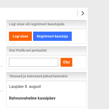
Logi sisse või registreeri kasutajaks
Logi sisse
Registreeri kasutaja
Otsi Pistik.net portaalist
Otsi
Otsi
kogu
lehelt
Tänased ja tulevased pühad kalendris
Laupäev 8. august
Rahvusvaheline kassipäev