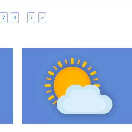
2
3
...
7
>