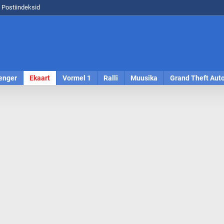
Postiindeksid
enger
Ekaart
Vormel 1
Ralli
Muusika
Grand Theft Aut