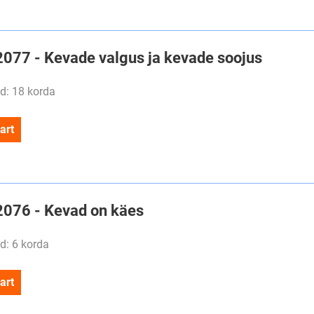
#2077 - Kevade valgus ja kevade soojus
d: 18 korda
art
#2076 - Kevad on käes
d: 6 korda
art