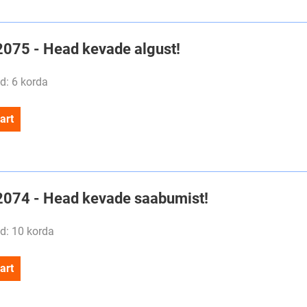
#2075 - Head kevade algust!
d: 6 korda
art
#2074 - Head kevade saabumist!
d: 10 korda
art