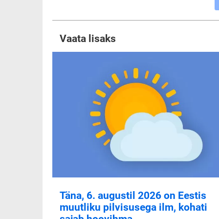
Vaata lisaks
Täna, 6. augustil 2026 on Eestis
muutliku pilvisusega ilm, kohati
sajab hoovihma