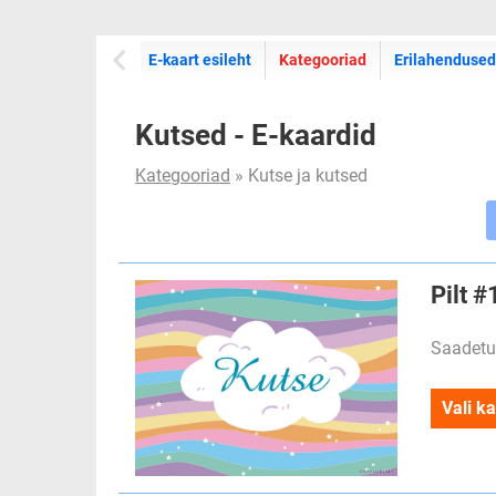
E-kaartide
E-kaart esileht
Kategooriad
Erilahendused
Kutsed - E-kaardid
Kategooriad
» Kutse ja kutsed
Pilt 
Saadetu
Vali ka