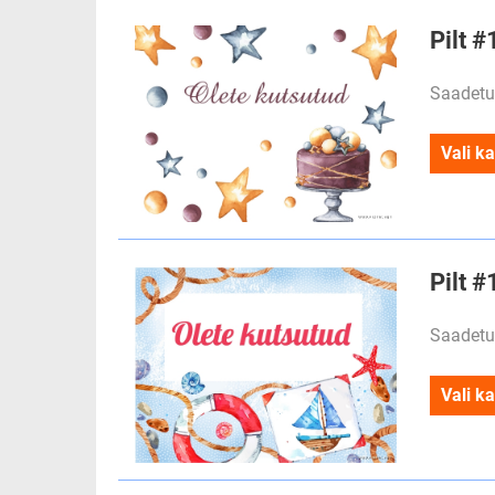
Pilt 
Saadetu
Vali ka
Pilt 
Saadetu
Vali ka