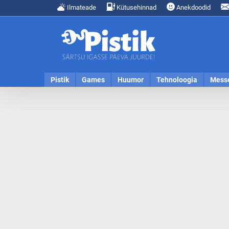
Ilmateade
Kütusehinnad
Anekdoodid
Pistik
Games
Huumor
Tehnoloogia
Mess