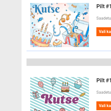
Pilt 
Saadetu
Vali ka
Pilt 
Saadetu
Vali ka