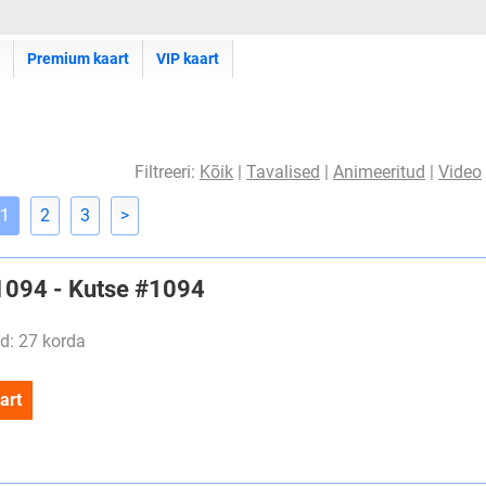
Premium kaart
VIP kaart
Filtreeri:
Kõik
|
Tavalised
|
Animeeritud
|
Video
1
2
3
>
#1094 - Kutse #1094
d: 27 korda
art