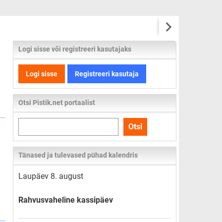
Logi sisse või registreeri kasutajaks
Logi sisse
Registreeri kasutaja
Otsi Pistik.net portaalist
Otsi
Otsi
kogu
lehelt
Tänased ja tulevased pühad kalendris
Laupäev 8. august
Rahvusvaheline kassipäev