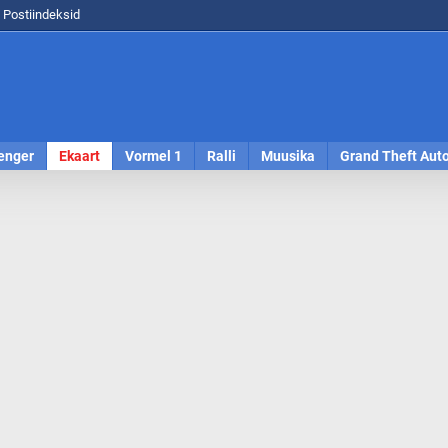
Postiindeksid
enger
Ekaart
Vormel 1
Ralli
Muusika
Grand Theft Aut