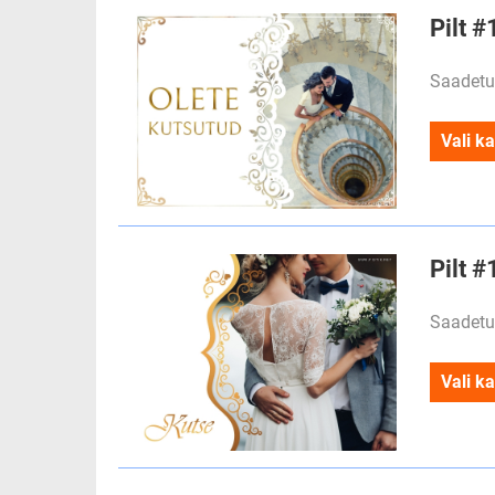
Pilt 
Saadetu
Vali ka
Pilt 
Saadetu
Vali ka