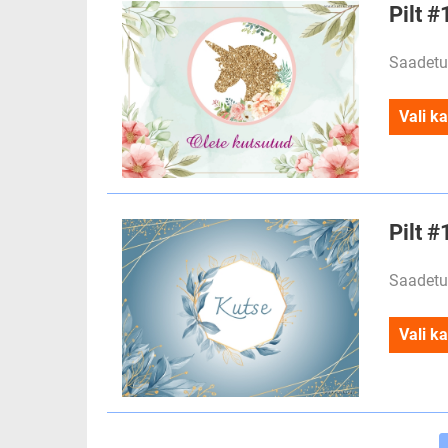
Pilt 
Saadetu
Vali ka
Pilt 
Saadetu
Vali ka