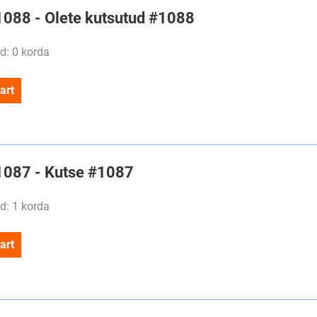
#1088 - Olete kutsutud #1088
d: 0 korda
art
#1087 - Kutse #1087
d: 1 korda
art