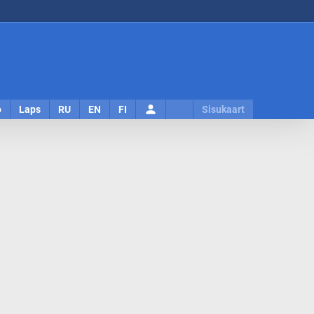
Logi
o
Laps
RU
EN
FI
Sisukaart
sisse