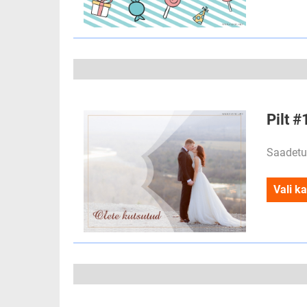
Pilt 
Saadetu
Vali ka