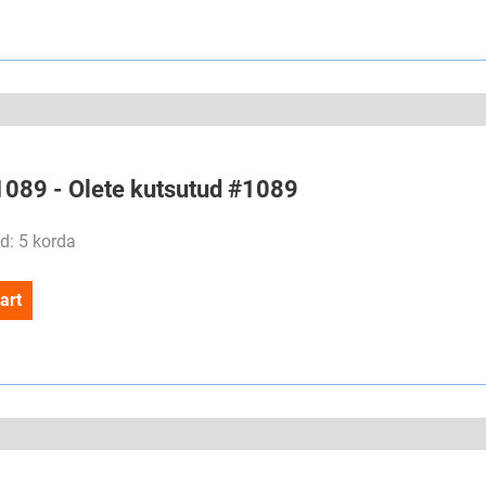
#1089 - Olete kutsutud #1089
d: 5 korda
art