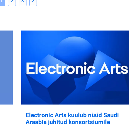
1
2
3
>
Electronic Arts kuulub nüüd Saudi
Araabia juhitud konsortsiumile