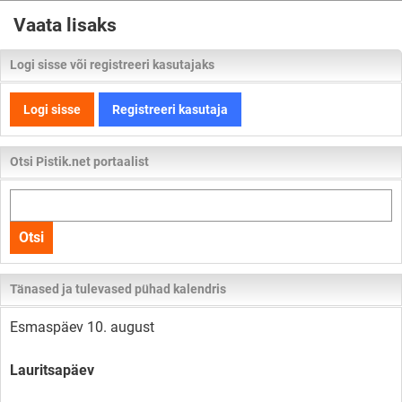
Vaata lisaks
Logi sisse või registreeri kasutajaks
Logi sisse
Registreeri kasutaja
Otsi Pistik.net portaalist
Otsi
kogu
Otsi
lehelt
Tänased ja tulevased pühad kalendris
Esmaspäev 10. august
Lauritsapäev