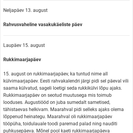
Neljapäev 13. august
Rahvusvaheline vasakukäeliste päev
Laupäev 15. august
Rukkimaarjapäev
15. august on rukkimaarjapäev, ka tuntud nime all
külvimaarjapäev. Eesti rahvakalendri järgi pidi sel päeval vili
saama külvatud, sageli loetigi seda rukkikülvi lõpu ajaks.
Rukkimaarjapäev on seotud muutusega mis toimub
looduses. Augustiööd on juba sumedalt sametised,
tähistaevas helkivam. Maarahval pidi selleks ajaks olema
lõppenud heinategu. Maarahval oli rukkimaarjapäev
tööpüha, toidulauale toodi paremad palad ning nauditi
puhkusepäeva. Mõnel pool kaeti rukkimaarjapäeva