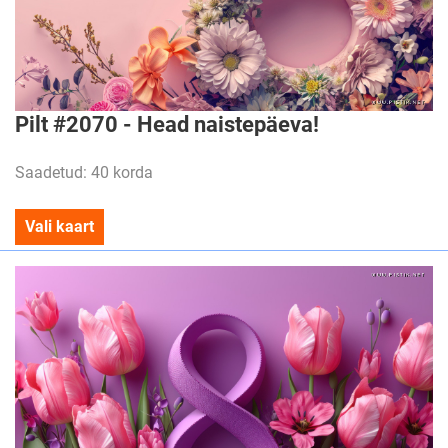
Pilt #2070 - Head naistepäeva!
Saadetud: 40 korda
Vali kaart