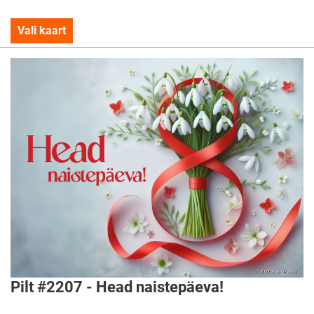
Vali kaart
Pilt #2207 - Head naistepäeva!