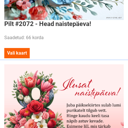
Pilt #2072 - Head naistepäeva!
Saadetud: 66 korda
Vali kaart