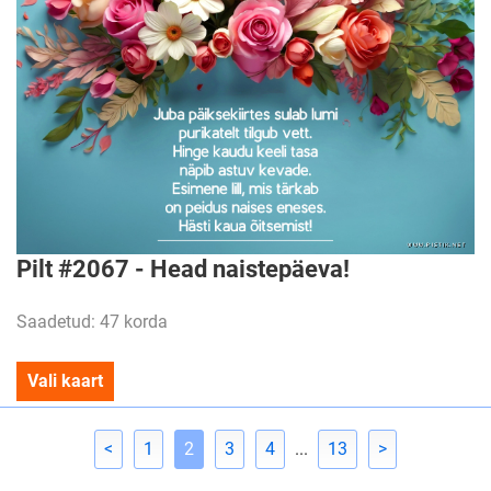
Pilt #2067 - Head naistepäeva!
Saadetud: 47 korda
Vali kaart
<
1
2
3
4
...
13
>