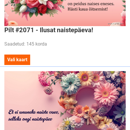
Pilt #2071 - Ilusat naistepäeva!
Saadetud: 145 korda
Vali kaart