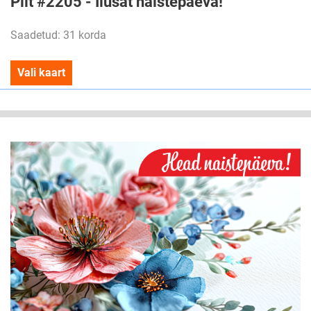
Pilt #2205 - Ilusat naistepäeva!
Saadetud: 31 korda
Vali kaart