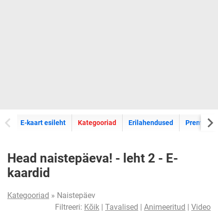
E-kaartide
E-kaart esileht
Kategooriad
Erilahendused
Premium k
Head naistepäeva! - leht 2 - E-
kaardid
Kategooriad
» Naistepäev
Filtreeri:
Kõik
|
Tavalised
|
Animeeritud
|
Video