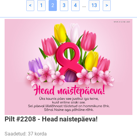
<
1
2
3
4
...
13
>
Pilt #2208 - Head naistepäeva!
Saadetud: 37 korda