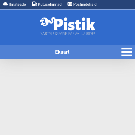
Ilmateade
Kütusehinnad
Postiindeksid
Ekaart