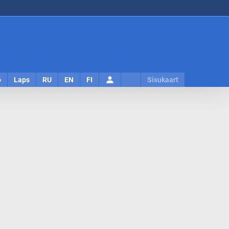
Logi
o
Laps
RU
EN
FI
Sisukaart
sisse