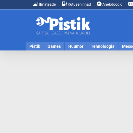
Ilmateade
Kütusehinnad
Anekdoodid
Pistik
Games
Huumor
Tehnoloogia
Mess