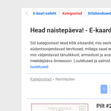
E-kaartide
E-kaart esileht
Kategooriad
Erilahendused
Head naistepäeva! - E-kaar
Siit kategooriast leiad kõik e-kaardid, mis se
südantsoojendavad tervitused, millega saad e
mis väljendavad tänulikkust, armastust ja aust
meeldejääva õnnesoovi. Luuletused ja salmid ka
luuletused
Kategooriad
» Naistepäev
1
Pilt 