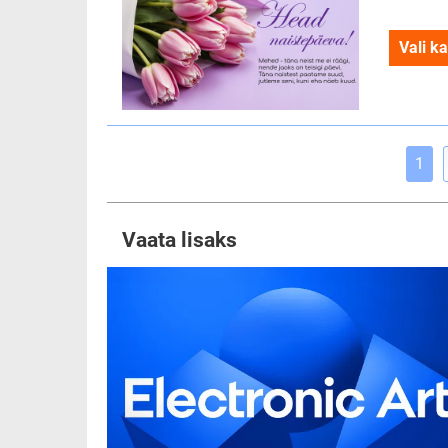
Vali ka
1
Vaata lisaks