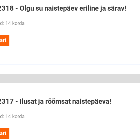
2318 - Olgu su naistepäev eriline ja särav!
d: 14 korda
art
2317 - Ilusat ja rõõmsat naistepäeva!
d: 14 korda
art