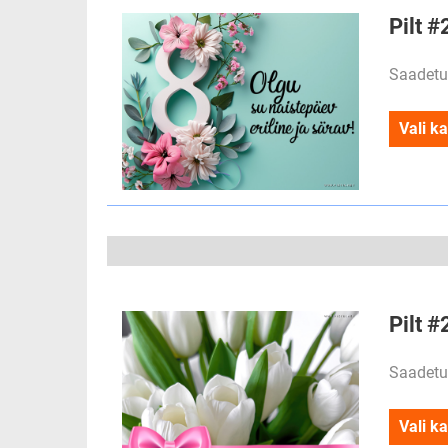
Pilt #
Saadetu
Vali ka
Pilt #
Saadetu
Vali ka