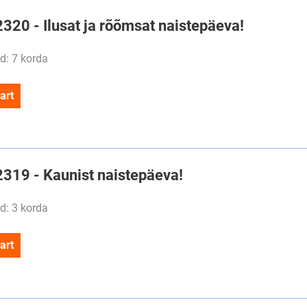
2320 - Ilusat ja rõõmsat naistepäeva!
d: 7 korda
art
2319 - Kaunist naistepäeva!
d: 3 korda
art