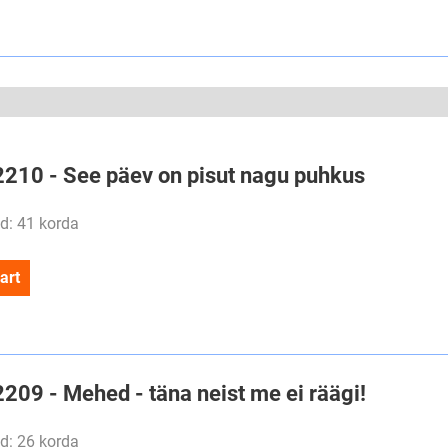
#2210 - See päev on pisut nagu puhkus
d: 41 korda
art
2209 - Mehed - täna neist me ei räägi!
d: 26 korda