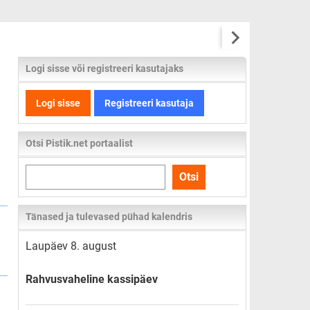
Logi sisse või registreeri kasutajaks
Logi sisse
Registreeri kasutaja
Otsi Pistik.net portaalist
Otsi
Otsi
kogu
lehelt
Tänased ja tulevased pühad kalendris
Laupäev 8. august
Rahvusvaheline kassipäev