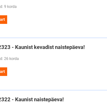
d: 9 korda
art
2323 - Kaunist kevadist naistepäeva!
d: 26 korda
art
2322 - Kaunist naistepäeva!