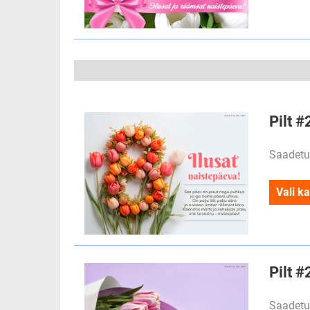
Pilt 
Saadetu
Vali ka
Pilt #
Saadetu