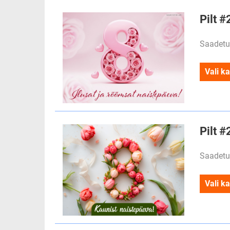
Pilt #
Saadetu
Vali ka
Pilt #
Saadetu
Vali ka