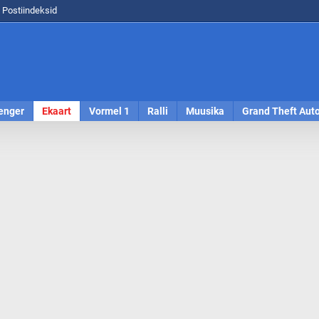
Postiindeksid
enger
Ekaart
Vormel 1
Ralli
Muusika
Grand Theft Aut