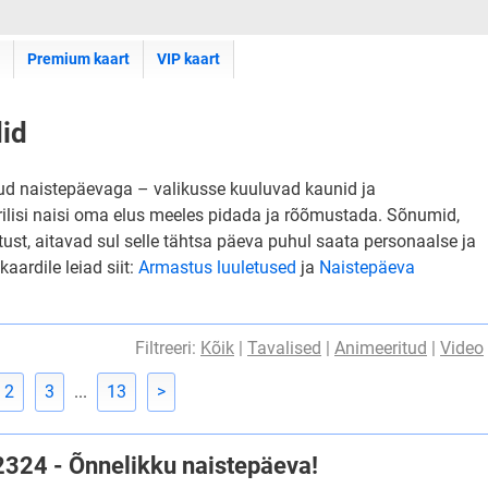
Premium kaart
VIP kaart
did
otud naistepäevaga – valikusse kuuluvad kaunid ja
rilisi naisi oma elus meeles pidada ja rõõmustada. Sõnumid,
ust, aitavad sul selle tähtsa päeva puhul saata personaalse ja
ardile leiad siit:
Armastus luuletused
ja
Naistepäeva
Filtreeri:
Kõik
|
Tavalised
|
Animeeritud
|
Video
2
3
...
13
>
#2324 - Õnnelikku naistepäeva!