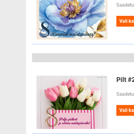
Saadetu
Vali ka
Pilt #
Saadetu
Vali ka