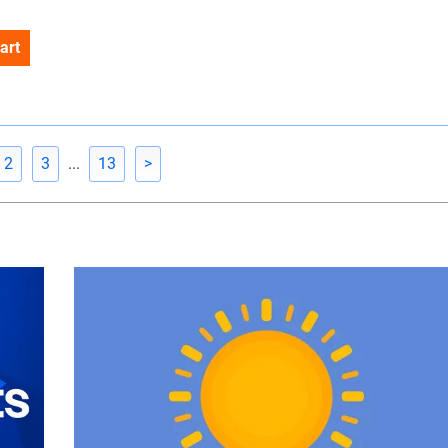
art
2
3
...
13
>