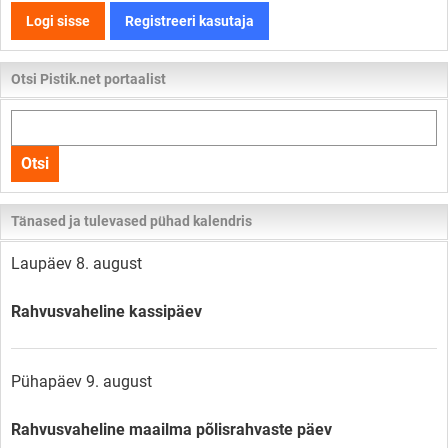
Logi sisse
Registreeri kasutaja
Otsi Pistik.net portaalist
Otsi
kogu
Otsi
lehelt
Tänased ja tulevased pühad kalendris
Laupäev 8. august
Rahvusvaheline kassipäev
Pühapäev 9. august
Rahvusvaheline maailma põlisrahvaste päev