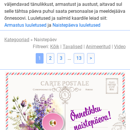
väljendavad tänulikkust, armastust ja austust, aitavad sul
selle tähtsa päeva puhul saata personaalse ja meeldejääva
õnnesoovi. Luuletused ja salmid kaardile leiad siit:
Armastus luuletused
ja
Naistepäeva luuletused
Kategooriad
» Naistepäev
Filtreeri:
Kõik
|
Tavalised
|
Animeeritud
|
Video
1
2
3
...
13
>