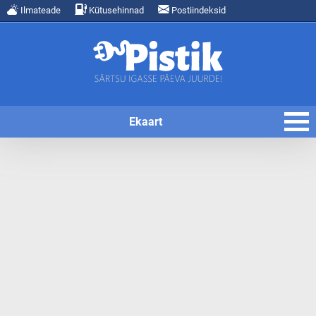
Ilmateade
Kütusehinnad
Postiindeksid
Ekaart