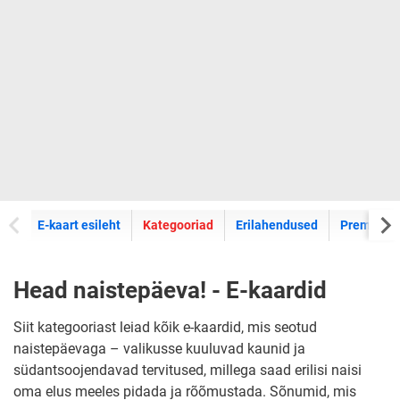
E-kaartide
E-kaart esileht
Kategooriad
Erilahendused
Premium k
Head naistepäeva! - E-kaardid
Siit kategooriast leiad kõik e-kaardid, mis seotud
naistepäevaga – valikusse kuuluvad kaunid ja
südantsoojendavad tervitused, millega saad erilisi naisi
oma elus meeles pidada ja rõõmustada. Sõnumid, mis