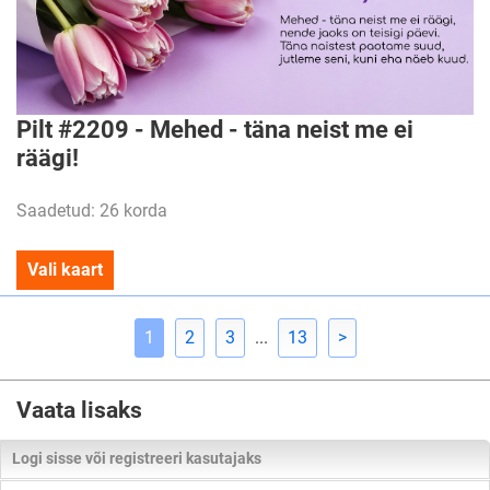
Pilt #2209 - Mehed - täna neist me ei
räägi!
Saadetud: 26 korda
Vali kaart
1
2
3
...
13
>
Vaata lisaks
Logi sisse või registreeri kasutajaks