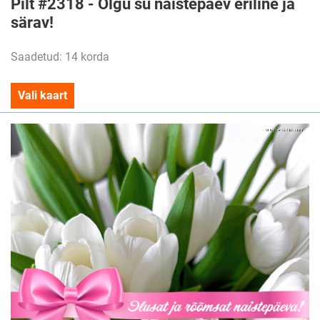
Pilt #2318 - Olgu su naistepäev eriline ja
särav!
Saadetud: 14 korda
Vali kaart