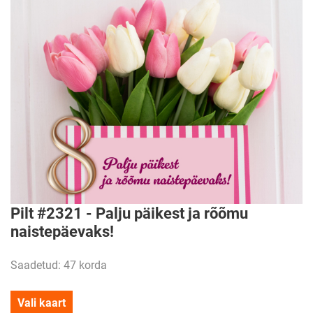
Pilt #2321 - Palju päikest ja rõõmu
naistepäevaks!
Saadetud: 47 korda
Vali kaart