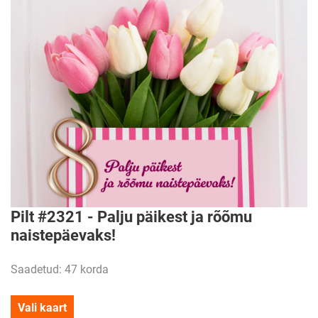
Pilt #2321 - Palju päikest ja rõõmu
naistepäevaks!
Saadetud: 47 korda
Vali kaart