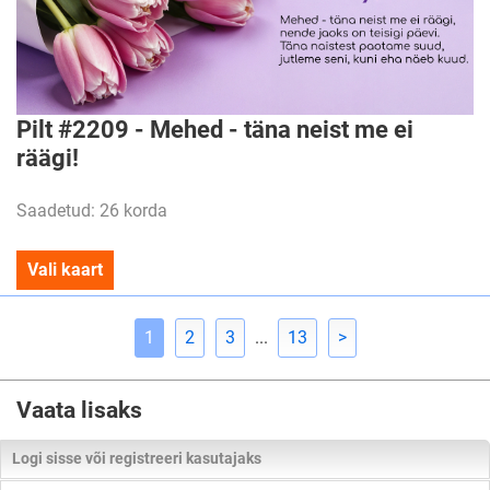
Pilt #2209 - Mehed - täna neist me ei
räägi!
Saadetud: 26 korda
Vali kaart
1
2
3
...
13
>
Vaata lisaks
Logi sisse või registreeri kasutajaks