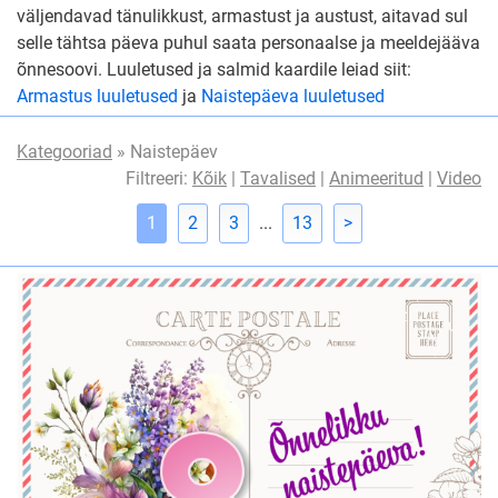
väljendavad tänulikkust, armastust ja austust, aitavad sul
selle tähtsa päeva puhul saata personaalse ja meeldejääva
õnnesoovi. Luuletused ja salmid kaardile leiad siit:
Armastus luuletused
ja
Naistepäeva luuletused
Kategooriad
» Naistepäev
Filtreeri:
Kõik
|
Tavalised
|
Animeeritud
|
Video
1
2
3
...
13
>