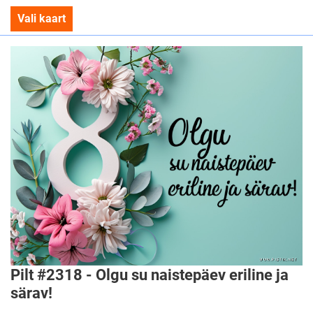
Vali kaart
Pilt #2318 - Olgu su naistepäev eriline ja
särav!