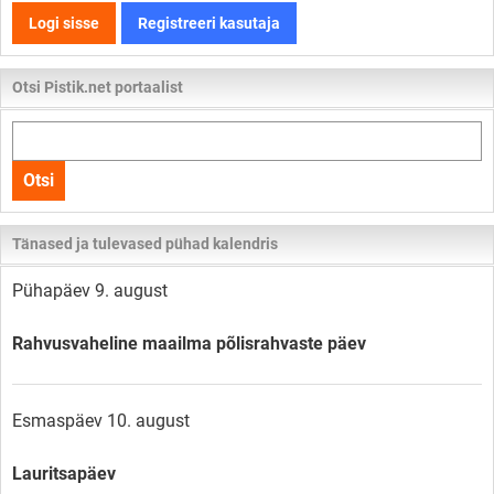
Logi sisse
Registreeri kasutaja
Otsi Pistik.net portaalist
Otsi
kogu
Otsi
lehelt
Tänased ja tulevased pühad kalendris
Pühapäev 9. august
Rahvusvaheline maailma põlisrahvaste päev
Esmaspäev 10. august
Lauritsapäev