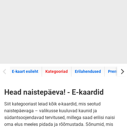
E-kaartide
E-kaart esileht
Kategooriad
Erilahendused
Premium k
Head naistepäeva! - E-kaardid
Siit kategooriast leiad kõik e-kaardid, mis seotud
naistepäevaga – valikusse kuuluvad kaunid ja
südantsoojendavad tervitused, millega saad erilisi naisi
oma elus meeles pidada ja rõõmustada. Sõnumid, mis