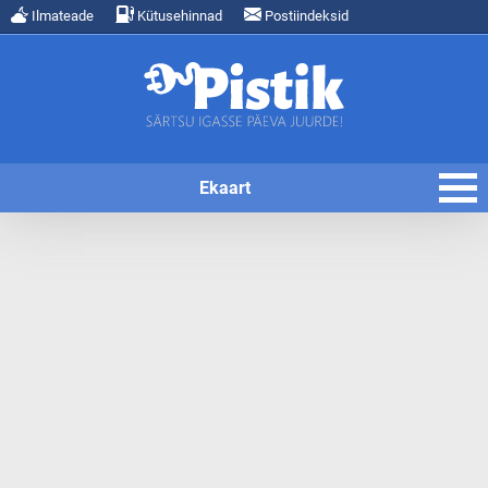
Ilmateade
Kütusehinnad
Postiindeksid
Ekaart