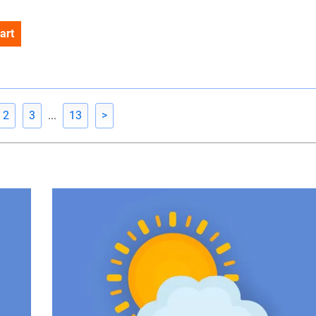
art
2
3
...
13
>