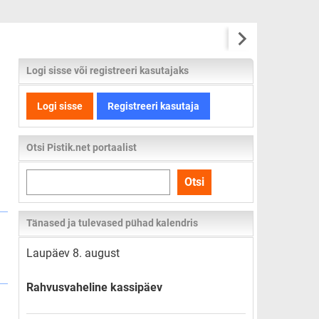
Logi sisse või registreeri kasutajaks
Logi sisse
Registreeri kasutaja
Otsi Pistik.net portaalist
Otsi
Otsi
kogu
lehelt
Tänased ja tulevased pühad kalendris
Laupäev 8. august
Rahvusvaheline kassipäev