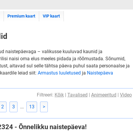
Premium kaart
VIP kaart
did
otud naistepäevaga – valikusse kuuluvad kaunid ja
rilisi naisi oma elus meeles pidada ja rõõmustada. Sõnumid,
ust, aitavad sul selle tähtsa päeva puhul saata personaalse ja
ardile leiad siit:
Armastus luuletused
ja
Naistepäeva
Filtreeri:
Kõik
|
Tavalised
|
Animeeritud
|
Video
2
3
...
13
>
#2324 - Õnnelikku naistepäeva!