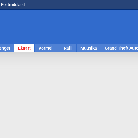
Postiindeksid
enger
Ekaart
Vormel 1
Ralli
Muusika
Grand Theft Aut