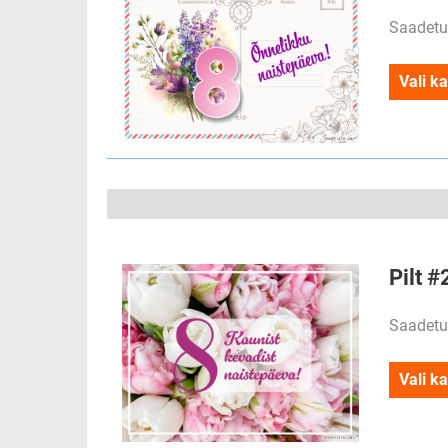
Saadetu
Vali ka
Pilt #
Saadetu
Vali ka