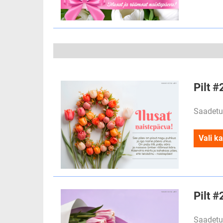
Pilt 
Saadetu
Vali ka
Pilt #
Saadetu