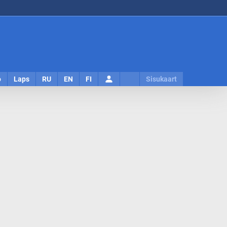
Logi
o
Laps
RU
EN
FI
Sisukaart
sisse