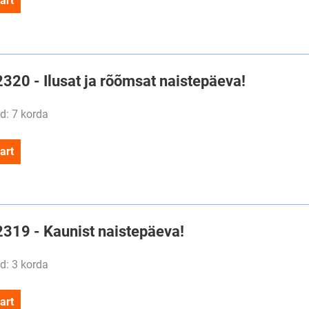
art
2320 - Ilusat ja rõõmsat naistepäeva!
d: 7 korda
art
2319 - Kaunist naistepäeva!
d: 3 korda
art