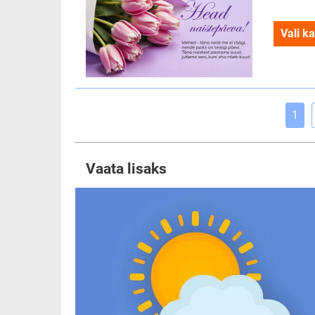
Vali ka
1
Vaata lisaks