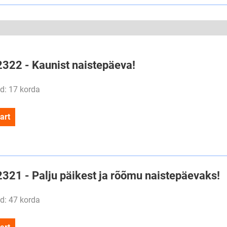
2322 - Kaunist naistepäeva!
d: 17 korda
art
2321 - Palju päikest ja rõõmu naistepäevaks!
d: 47 korda