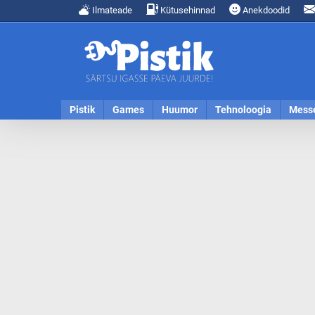
Ilmateade
Kütusehinnad
Anekdoodid
Pistik
Games
Huumor
Tehnoloogia
Mess