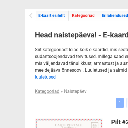
E-kaartide
E-kaart esileht
Kategooriad
Erilahendused
Head naistepäeva! - E-kaar
Siit kategooriast leiad kõik e-kaardid, mis se
südantsoojendavad tervitused, millega saad e
mis väljendavad tänulikkust, armastust ja aust
meeldejääva õnnesoovi. Luuletused ja salmid ka
luuletused
Kategooriad
» Naistepäev
1
Pilt 