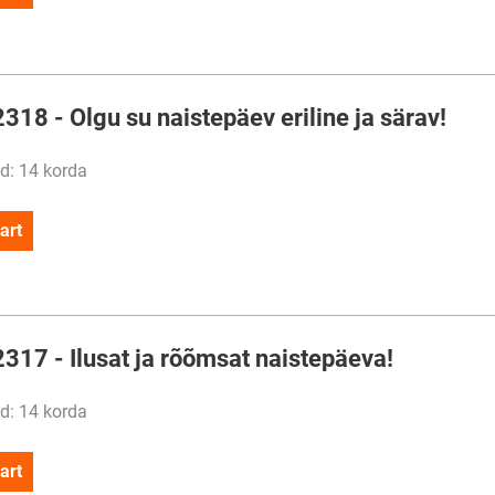
2318 - Olgu su naistepäev eriline ja särav!
d: 14 korda
art
2317 - Ilusat ja rõõmsat naistepäeva!
d: 14 korda
art