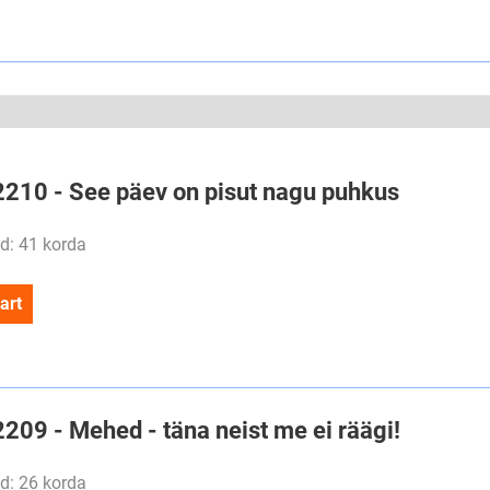
#2210 - See päev on pisut nagu puhkus
d: 41 korda
art
2209 - Mehed - täna neist me ei räägi!
d: 26 korda