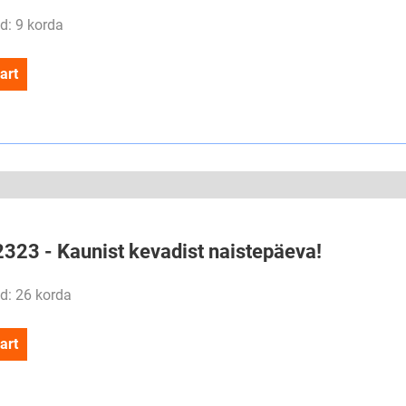
d: 9 korda
art
2323 - Kaunist kevadist naistepäeva!
d: 26 korda
art