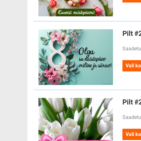
Pilt #
Saadetu
Vali ka
Pilt #
Saadetu
Vali ka