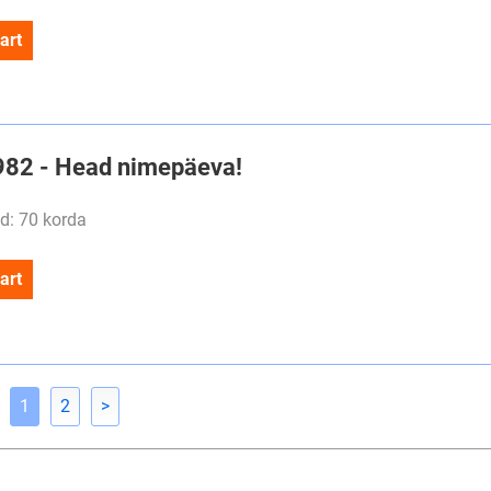
art
#982 - Head nimepäeva!
d: 70 korda
art
1
2
>