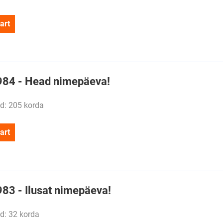
art
#984 - Head nimepäeva!
d: 205 korda
art
983 - Ilusat nimepäeva!
d: 32 korda