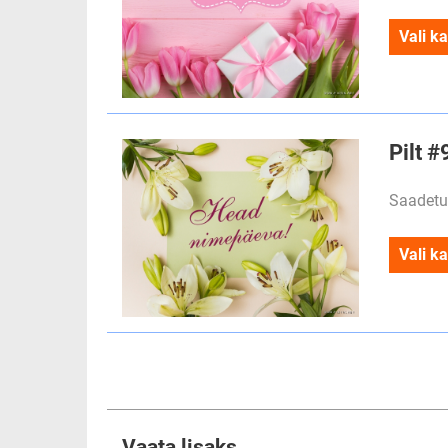
Vali ka
Pilt 
Saadetu
Vali ka
Vaata lisaks