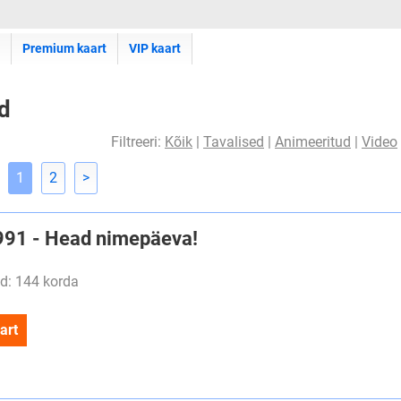
Premium kaart
VIP kaart
d
Filtreeri:
Kõik
|
Tavalised
|
Animeeritud
|
Video
1
2
>
#991 - Head nimepäeva!
d: 144 korda
art