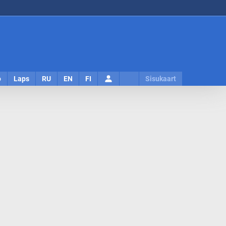
Logi
o
Laps
RU
EN
FI
Sisukaart
sisse