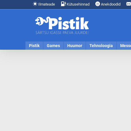
Ilmateade
Kütusehinnad
Anekdoodid
Pistik
Games
Huumor
Tehnoloogia
Mess