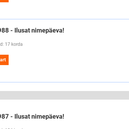
988 - Ilusat nimepäeva!
d: 17 korda
art
987 - Ilusat nimepäeva!