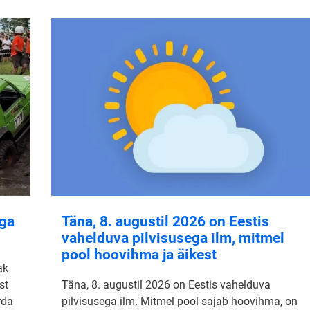
aga
Täna, 8. augustil 2026 on Eestis
vahelduva pilvisusega ilm, mitmel
pool hoovihma ja äikest
ak
st
Täna, 8. augustil 2026 on Eestis vahelduva
rda
pilvisusega ilm. Mitmel pool sajab hoovihma, on