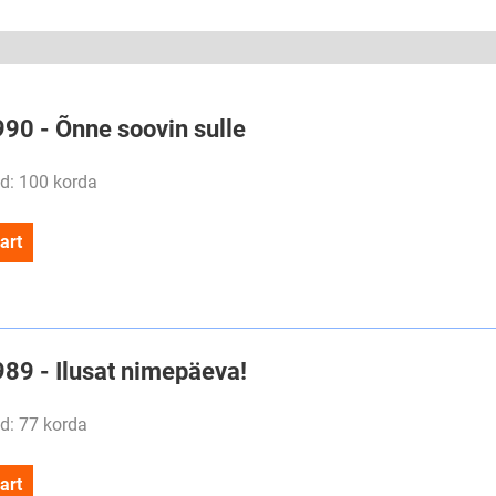
990 - Õnne soovin sulle
d: 100 korda
art
989 - Ilusat nimepäeva!
d: 77 korda
art