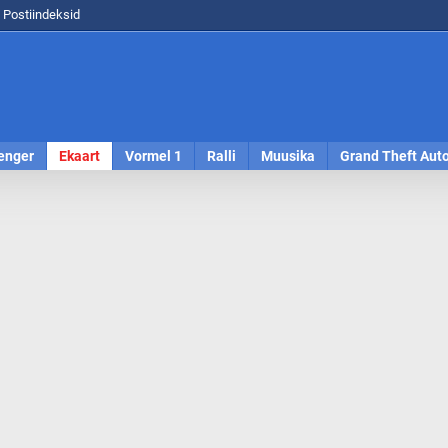
Postiindeksid
enger
Ekaart
Vormel 1
Ralli
Muusika
Grand Theft Aut