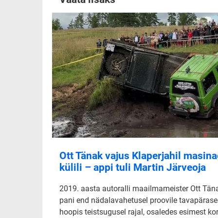
Ott Tänak vajus Klaperjahil masin
külili – appi tuli Martin Järveoja
2019. aasta autoralli maailmameister Ott Tän
pani end nädalavahetusel proovile tavapärase
hoopis teistsugusel rajal, osaledes esimest ko