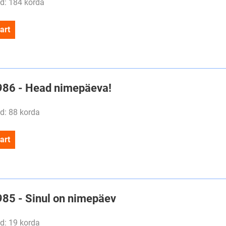
d: 184 korda
art
#986 - Head nimepäeva!
d: 88 korda
art
#985 - Sinul on nimepäev
d: 19 korda