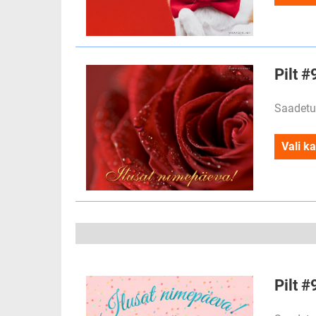
Pilt #
Saadetu
Vali ka
Pilt #