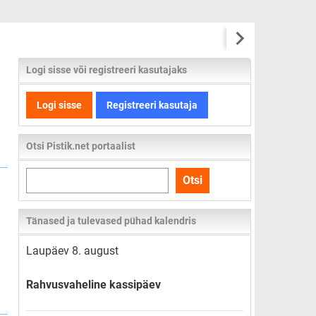
Logi sisse või registreeri kasutajaks
Logi sisse
Registreeri kasutaja
Otsi Pistik.net portaalist
Otsi
Otsi
kogu
lehelt
Tänased ja tulevased pühad kalendris
Laupäev 8. august
Rahvusvaheline kassipäev