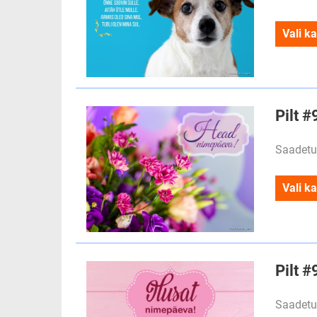
Vali ka
Pilt 
Saadetu
Vali ka
Pilt #
Saadetu