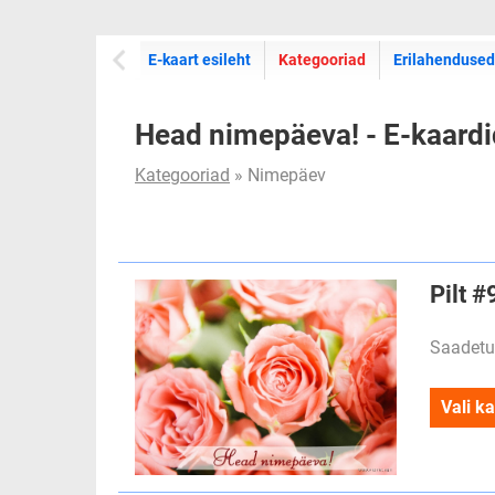
E-kaartide
E-kaart esileht
Kategooriad
Erilahendused
Head nimepäeva! - E-kaardi
Kategooriad
» Nimepäev
Pilt 
Saadetu
Vali ka