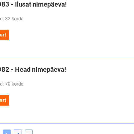
983 - Ilusat nimepäeva!
d: 32 korda
art
#982 - Head nimepäeva!
d: 70 korda
art