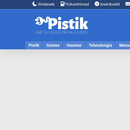
Ilmateade
Kütusehinnad
Anekdoodid
Pistik
Games
Huumor
Tehnoloogia
Mess