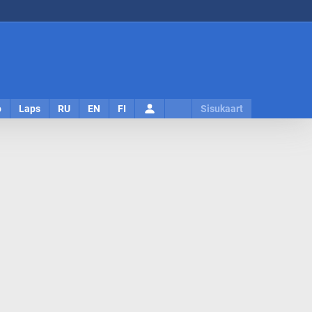
Logi
o
Laps
RU
EN
FI
Sisukaart
sisse