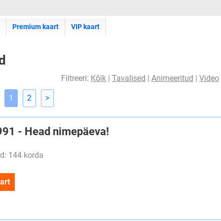
Premium kaart
VIP kaart
d
Filtreeri:
Kõik
|
Tavalised
|
Animeeritud
|
Video
1
2
>
#991 - Head nimepäeva!
d: 144 korda
art