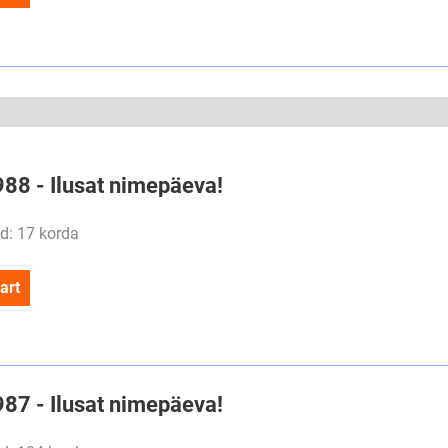
988 - Ilusat nimepäeva!
d: 17 korda
art
987 - Ilusat nimepäeva!