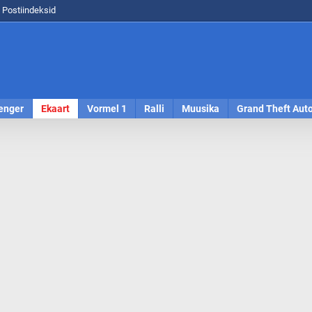
Postiindeksid
enger
Ekaart
Vormel 1
Ralli
Muusika
Grand Theft Aut