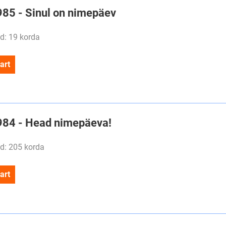
#985 - Sinul on nimepäev
d: 19 korda
art
#984 - Head nimepäeva!
d: 205 korda
art