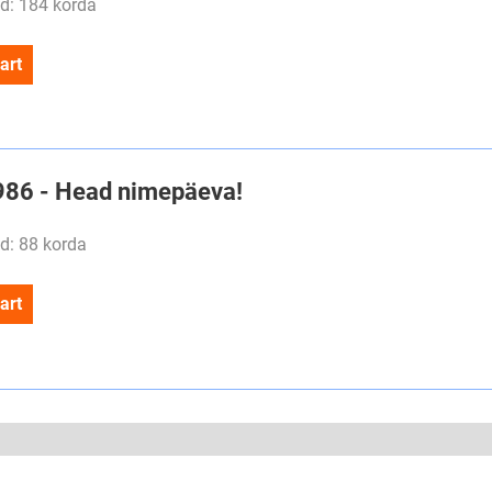
d: 184 korda
art
#986 - Head nimepäeva!
d: 88 korda
art