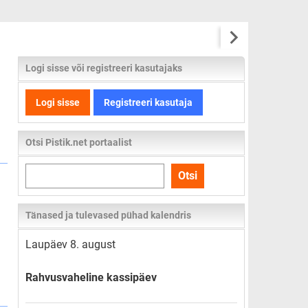
Logi sisse või registreeri kasutajaks
Logi sisse
Registreeri kasutaja
Otsi Pistik.net portaalist
Otsi
Otsi
kogu
lehelt
Tänased ja tulevased pühad kalendris
Laupäev 8. august
Rahvusvaheline kassipäev