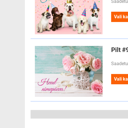
Saadetu
Vali ka
Pilt 
Saadetu
Vali ka