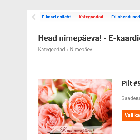
E-kaartide
E-kaart esileht
Kategooriad
Erilahendused
Head nimepäeva! - E-kaardi
Kategooriad
» Nimepäev
Pilt 
Saadetu
Vali ka