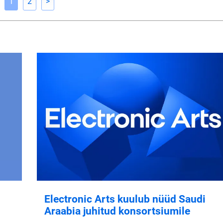
1
2
>
Electronic Arts kuulub nüüd Saudi
Araabia juhitud konsortsiumile