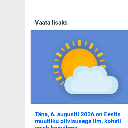
Vaata lisaks
Täna, 6. augustil 2026 on Eestis
muutliku pilvisusega ilm, kohati
sajab hoovihma