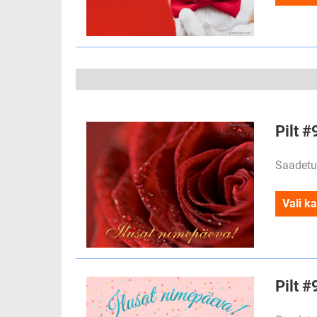
Pilt #
Saadetu
Vali ka
Pilt #