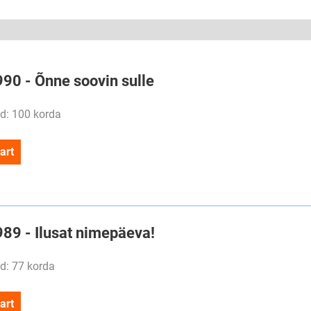
990 - Õnne soovin sulle
d: 100 korda
art
989 - Ilusat nimepäeva!
d: 77 korda
art