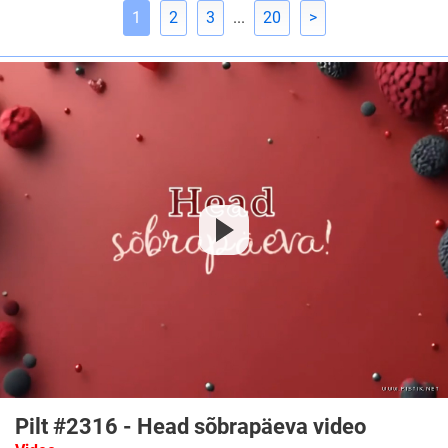
1
2
3
...
20
>
Pilt #2316 - Head sõbrapäeva video