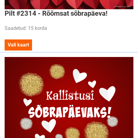
Pilt #2314 - Rõõmsat sõbrapäeva!
Saadetud: 15 korda
Vali kaart