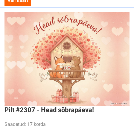
Vali kaart
Pilt #2307 - Head sõbrapäeva!
Saadetud: 17 korda