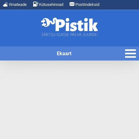
Ilmateade
Kütusehinnad
Postiindeksid
Ekaart