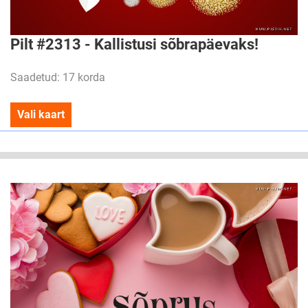
Pilt #2313 - Kallistusi sõbrapäevaks!
Saadetud: 17 korda
Vali kaart