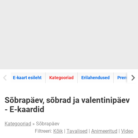
E-kaartide
E-kaart esileht
Kategooriad
Erilahendused
Premium k
Sõbrapäev, sõbrad ja valentinipäev
- E-kaardid
Kategooriad
» Sõbrapäev
Filtreeri:
Kõik
|
Tavalised
|
Animeeritud
|
Video