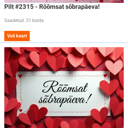
Pilt #2315 - Rõõmsat sõbrapäeva!
Saadetud: 21 korda
Vali kaart