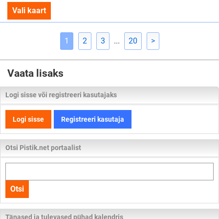
Vali kaart
1
2
3
...
20
>
Vaata lisaks
Logi sisse või registreeri kasutajaks
Logi sisse
Registreeri kasutaja
Otsi Pistik.net portaalist
Otsi
kogu
Otsi
lehelt
Tänased ja tulevased pühad kalendris