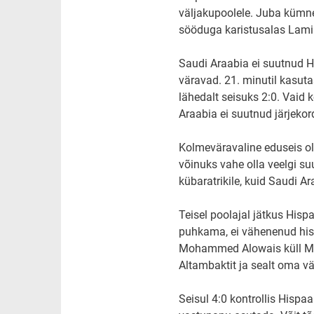
väljakupoolele. Juba kümnen
sööduga karistusalas Lamin
Saudi Araabia ei suutnud H
väravad. 21. minutil kasuta
lähedalt seisuks 2:0. Vaid 
Araabia ei suutnud järjekor
Kolmeväravaline eduseis ol
võinuks vahe olla veelgi su
kübaratrikile, kuid Saudi 
Teisel poolajal jätkus Hisp
puhkama, ei vähenenud hisp
Mohammed Alowais küll Marc
Altambaktit ja sealt oma v
Seisul 4:0 kontrollis Hispa