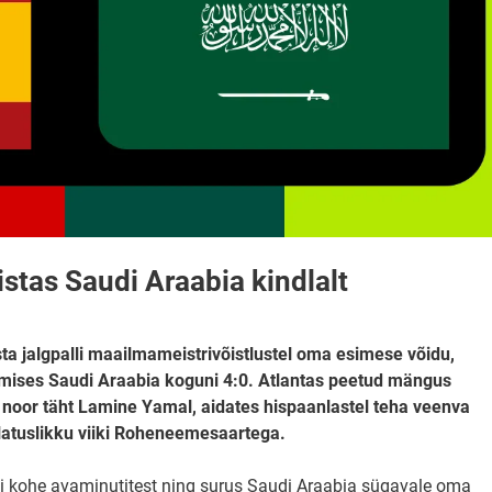
listas Saudi Araabia kindlalt
ta jalgpalli maailmameistrivõistlustel oma esimese võidu,
umises Saudi Araabia koguni 4:0. Atlantas peetud mängus
 noor täht Lamine Yamal, aidates hispaanlastel teha veenva
llatuslikku viiki Roheneemesaartega.
ivi kohe avaminutitest ning surus Saudi Araabia sügavale oma