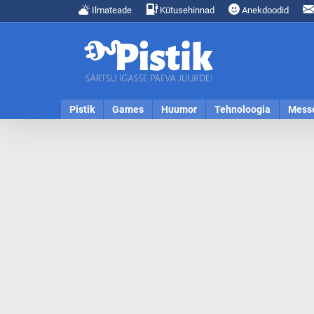
Ilmateade
Kütusehinnad
Anekdoodid
Pistik
Games
Huumor
Tehnoloogia
Mess