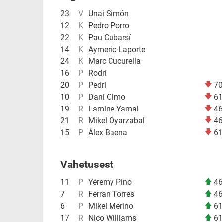
23
V
Unai Simón
12
K
Pedro Porro
22
K
Pau Cubarsí
14
K
Aymeric Laporte
24
K
Marc Cucurella
16
P
Rodri
20
P
Pedri
7
10
P
Dani Olmo
6
19
R
Lamine Yamal
4
21
R
Mikel Oyarzabal
4
15
P
Álex Baena
6
Vahetusest
11
P
Yéremy Pino
4
7
R
Ferran Torres
4
6
P
Mikel Merino
6
17
R
Nico Williams
6