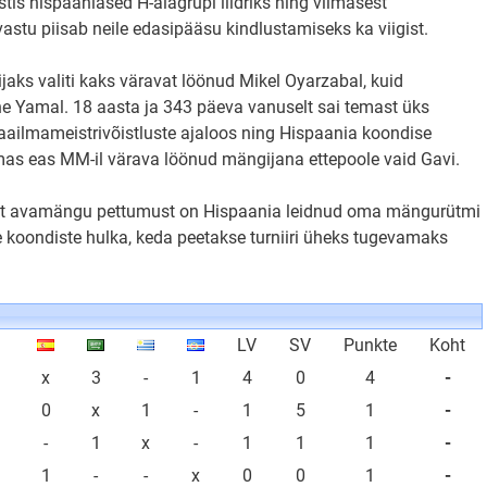
tis hispaanlased H-alagrupi liidriks ning viimasest
stu piisab neile edasipääsu kindlustamiseks ka viigist.
ks valiti kaks väravat löönud Mikel Oyarzabal, kuid
e Yamal. 18 aasta ja 343 päeva vanuselt sai temast üks
ailmameistrivõistluste ajaloos ning Hispaania koondise
mas eas MM-il värava löönud mängijana ettepoole vaid Gavi.
rast avamängu pettumust on Hispaania leidnud oma mängurütmi
e koondiste hulka, keda peetakse turniiri üheks tugevamaks
LV
SV
Punkte
Koht
x
3
-
1
4
0
4
-
0
x
1
-
1
5
1
-
-
1
x
-
1
1
1
-
1
-
-
x
0
0
1
-