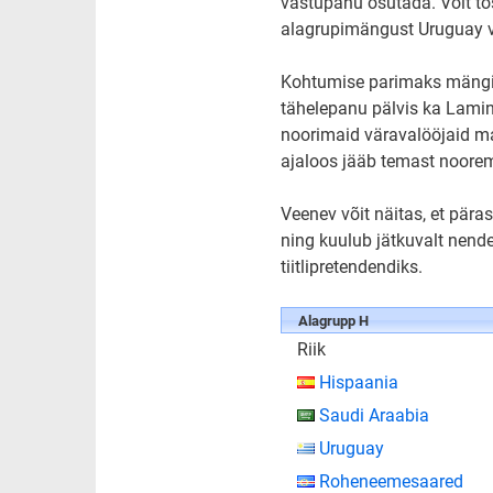
vastupanu osutada. Võit tõs
alagrupimängust Uruguay va
Kohtumise parimaks mängija
tähelepanu pälvis ka Lamin
noorimaid väravalööjaid ma
ajaloos jääb temast noore
Veenev võit näitas, et pä
ning kuulub jätkuvalt nend
tiitlipretendendiks.
Alagrupp H
Riik
Hispaania
Saudi Araabia
Uruguay
Roheneemesaared