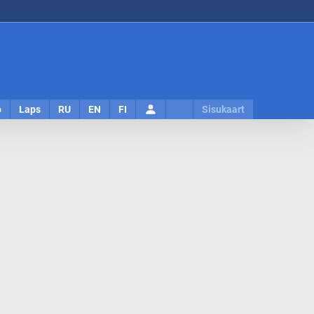
Logi
o
Laps
RU
EN
FI
Sisukaart
sisse