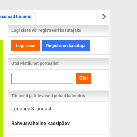
asemad turniirid
Logi sisse või registreeri kasutajaks
Logi sisse
Registreeri kasutaja
Otsi Pistik.net portaalist
Otsi
Otsi
kogu
lehelt
Tänased ja tulevased pühad kalendris
Laupäev 8. august
Rahvusvaheline kassipäev