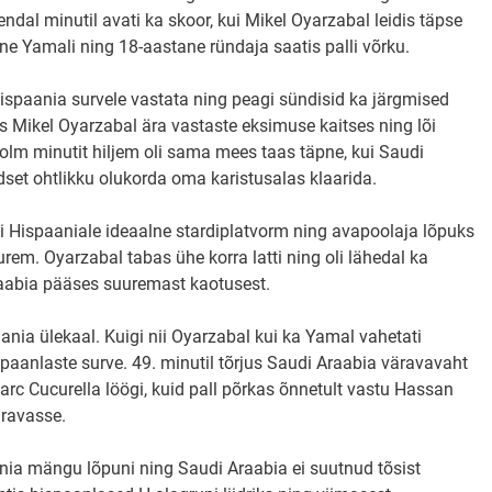
dal minutil avati ka skoor, kui Mikel Oyarzabal leidis täpse
e Yamali ning 18-aastane ründaja saatis palli võrku.
ispaania survele vastata ning peagi sündisid ka järgmised
s Mikel Oyarzabal ära vastaste eksimuse kaitses ning lõi
kolm minutit hiljem oli sama mees taas täpne, kui Saudi
dset ohtlikku olukorda oma karistusalas klaarida.
i Hispaaniale ideaalne stardiplatvorm ning avapoolaja lõpuks
urem. Oyarzabal tabas ühe korra latti ning oli lähedal ka
Araabia pääses suuremast kaotusest.
aania ülekaal. Kuigi nii Oyarzabal kui ka Yamal vahetati
aanlaste surve. 49. minutil tõrjus Saudi Araabia väravavaht
 Cucurella löögi, kuid pall põrkas õnnetult vastu Hassan
äravasse.
ania mängu lõpuni ning Saudi Araabia ei suutnud tõsist