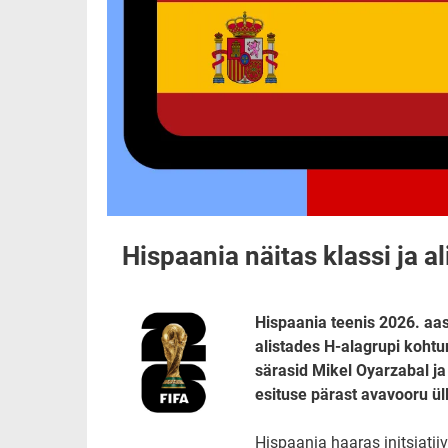
Hispaania näitas klassi ja a
Hispaania teenis 2026. aas
alistades H-alagrupi koht
särasid Mikel Oyarzabal ja
esituse pärast avavooru ü
Hispaania haaras initsiati