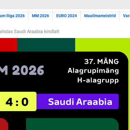
um liiga 2026
MM 2026
EURO 2024
Maailmameistrid
Var
alistas Saudi Araabia kindlalt