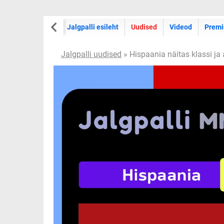
Jalgpalli esileht
Uudised
Videod
Premi
Jalgpalli uudised
» Hispaania näitas klassi ja 