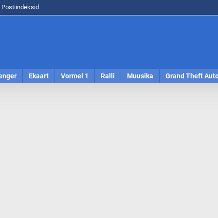
Postiindeksid
enger
Ekaart
Vormel 1
Ralli
Muusika
Grand Theft Aut