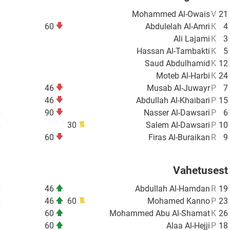
Mohammed Al-Owais
V
21
60
Abdulelah Al-Amri
K
4
Ali Lajami
K
3
Hassan Al-Tambakti
K
5
Saud Abdulhamid
K
12
Moteb Al-Harbi
K
24
0
46
Musab Al-Juwayr
P
7
1
46
Abdullah Al-Khaibari
P
15
6
90
Nasser Al-Dawsari
P
6
6
30
Salem Al-Dawsari
P
10
1
60
Firas Al-Buraikan
R
9
Vahetusest
6
46
Abdullah Al-Hamdan
R
19
6
46
60
Mohamed Kanno
P
23
1
60
Mohammed Abu Al-Shamat
K
26
1
60
Alaa Al-Hejji
P
18