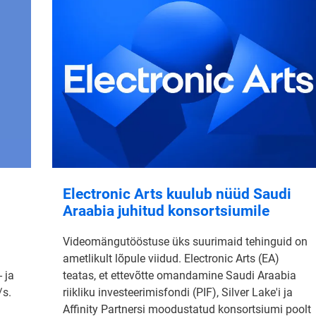
Electronic Arts kuulub nüüd Saudi
Araabia juhitud konsortsiumile
Videomängutööstuse üks suurimaid tehinguid on
ametlikult lõpule viidud. Electronic Arts (EA)
 ja
teatas, et ettevõtte omandamine Saudi Araabia
/s.
riikliku investeerimisfondi (PIF), Silver Lake'i ja
Affinity Partnersi moodustatud konsortsiumi poolt