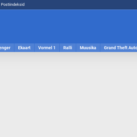
Postiindeksid
enger
Ekaart
Vormel 1
Ralli
Muusika
Grand Theft Aut