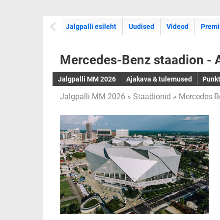
Jalgpalli esileht
Uudised
Videod
Premi
Mercedes-Benz staadion - A
Jalgpalli MM 2026
Ajakava & tulemused
Punkt
Jalgpalli MM 2026
»
Staadionid
» Mercedes-Be