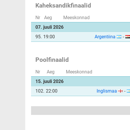
Kaheksandikfinaalid
Nr
Aeg
Meeskonnad
07. juuli 2026
95.
19:00
Argentiina
-
Poolfinaalid
Nr
Aeg
Meeskonnad
15. juuli 2026
102.
22:00
Inglismaa
-