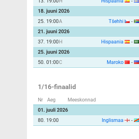
13.
19:00
H
Hispaania
-
18. juuni 2026
25.
19:00
A
Tšehhi
-
21. juuni 2026
37.
19:00
H
Hispaania
-
25. juuni 2026
50.
01:00
C
Maroko
-
1/16-finaalid
Nr
Aeg
Meeskonnad
01. juuli 2026
80.
19:00
Inglismaa
-