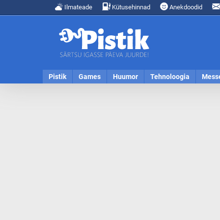
Ilmateade
Kütusehinnad
Anekdoodid
Pistik
Games
Huumor
Tehnoloogia
Mess