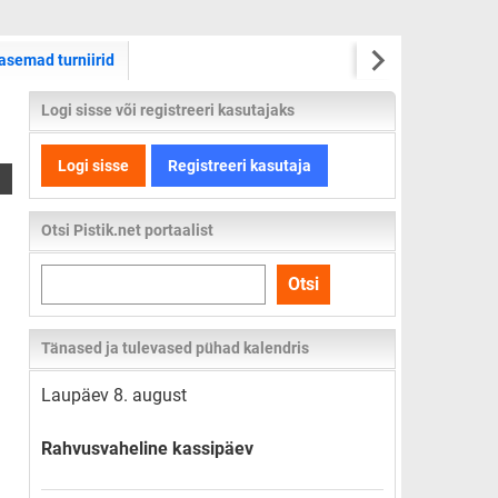
asemad turniirid
Logi sisse või registreeri kasutajaks
Logi sisse
Registreeri kasutaja
Otsi Pistik.net portaalist
Otsi
Otsi
kogu
lehelt
Tänased ja tulevased pühad kalendris
Laupäev 8. august
Rahvusvaheline kassipäev