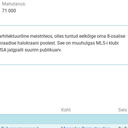
Mahutavus:
71 000
hitektuuriline meistriteos, olles tuntud eelkõige oma 8-osalise
-kraadise halokraani poolest. See on muuhulgas MLS-i klubi
USA jalgpalli suurim publikuarv.
Koht
Seis