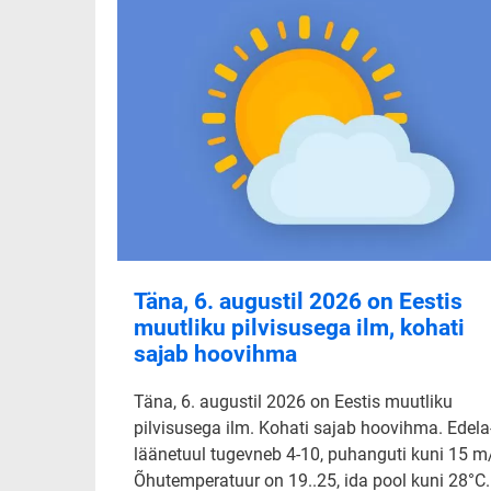
Täna, 6. augustil 2026 on Eestis
muutliku pilvisusega ilm, kohati
sajab hoovihma
Täna, 6. augustil 2026 on Eestis muutliku
pilvisusega ilm. Kohati sajab hoovihma. Edela-
läänetuul tugevneb 4-10, puhanguti kuni 15 m
Õhutemperatuur on 19..25, ida pool kuni 28°C.