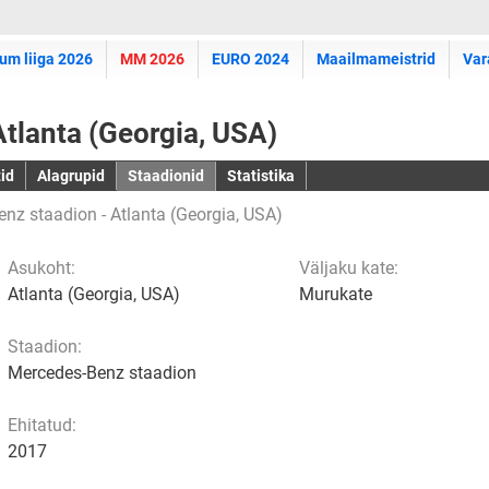
um liiga 2026
MM 2026
EURO 2024
Maailmameistrid
Var
tlanta (Georgia, USA)
id
Alagrupid
Staadionid
Statistika
nz staadion - Atlanta (Georgia, USA)
Asukoht:
Väljaku kate:
Atlanta (Georgia, USA)
Murukate
Staadion:
Mercedes-Benz staadion
Ehitatud:
2017