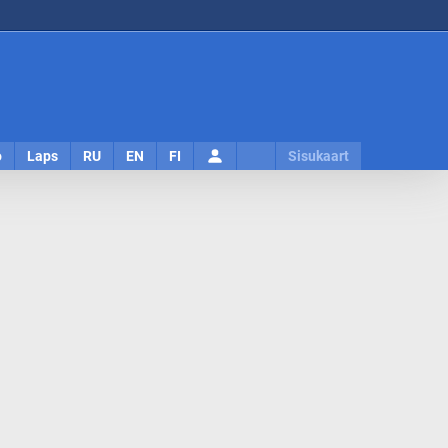
Logi
o
Laps
RU
EN
FI
Sisukaart
sisse