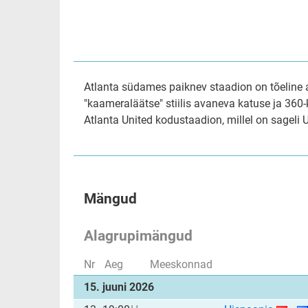
Atlanta südames paiknev staadion on tõeline ar
"kaameraläätse" stiilis avaneva katuse ja 360
Atlanta United kodustaadion, millel on sageli 
Mängud
Alagrupimängud
Nr
Aeg
Meeskonnad
15. juuni 2026