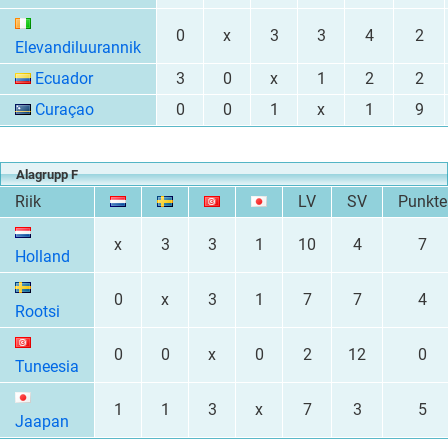
0
x
3
3
4
2
Elevandiluurannik
Ecuador
3
0
x
1
2
2
Curaçao
0
0
1
x
1
9
Alagrupp F
Riik
LV
SV
Punkte
x
3
3
1
10
4
7
Holland
0
x
3
1
7
7
4
Rootsi
0
0
x
0
2
12
0
Tuneesia
1
1
3
x
7
3
5
Jaapan