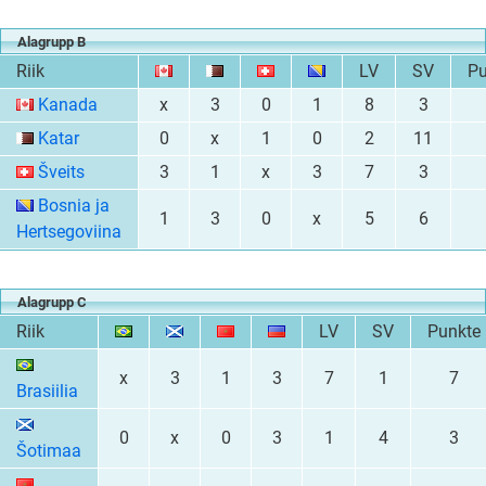
Alagrupp B
Riik
LV
SV
Pu
Kanada
x
3
0
1
8
3
Katar
0
x
1
0
2
11
Šveits
3
1
x
3
7
3
Bosnia ja
1
3
0
x
5
6
Hertsegoviina
Alagrupp C
Riik
LV
SV
Punkte
x
3
1
3
7
1
7
Brasiilia
0
x
0
3
1
4
3
Šotimaa