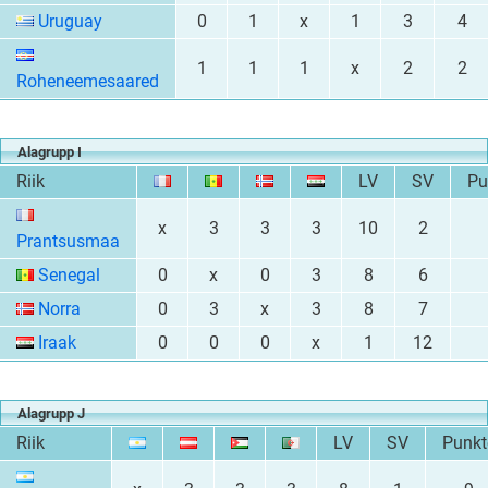
Uruguay
0
1
x
1
3
4
1
1
1
x
2
2
Roheneemesaared
Alagrupp I
Riik
LV
SV
Pu
x
3
3
3
10
2
Prantsusmaa
Senegal
0
x
0
3
8
6
Norra
0
3
x
3
8
7
Iraak
0
0
0
x
1
12
Alagrupp J
Riik
LV
SV
Punkt