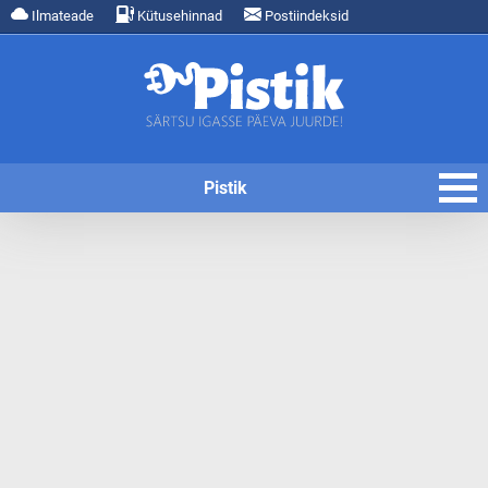
Ilmateade
Kütusehinnad
Postiindeksid
Pistik