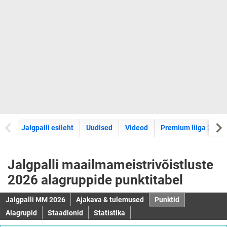
Jalgpalli esileht
Uudised
Videod
Premium liiga 2026
Jalgpalli maailmameistrivõistluste
2026 alagruppide punktitabel
Jalgpalli MM 2026
Ajakava & tulemused
Punktid
Alagrupid
Staadionid
Statistika