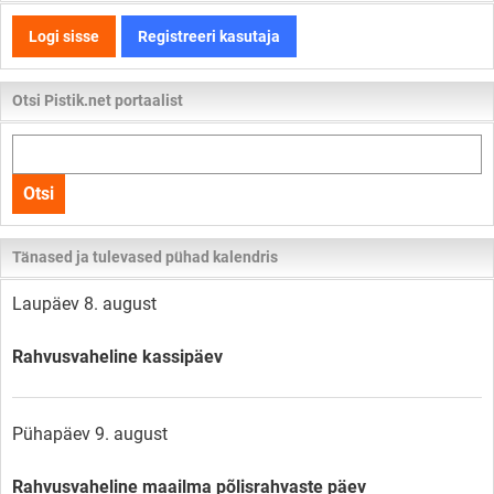
Logi sisse
Registreeri kasutaja
Otsi Pistik.net portaalist
Otsi
kogu
Otsi
lehelt
Tänased ja tulevased pühad kalendris
Laupäev 8. august
Rahvusvaheline kassipäev
Pühapäev 9. august
Rahvusvaheline maailma põlisrahvaste päev