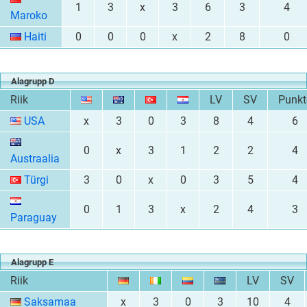
1
3
x
3
6
3
4
Maroko
Haiti
0
0
0
x
2
8
0
Alagrupp D
Riik
LV
SV
Punkt
USA
x
3
0
3
8
4
6
0
x
3
1
2
2
4
Austraalia
Türgi
3
0
x
0
3
5
4
0
1
3
x
2
4
3
Paraguay
Alagrupp E
Riik
LV
SV
Saksamaa
x
3
0
3
10
4