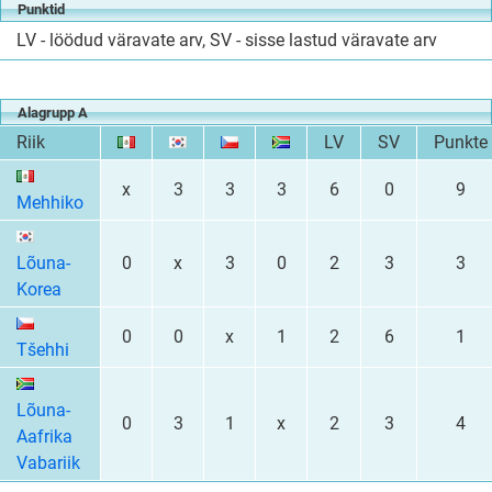
Punktid
LV - löödud väravate arv, SV - sisse lastud väravate arv
Alagrupp A
Riik
LV
SV
Punkte
x
3
3
3
6
0
9
Mehhiko
Lõuna-
0
x
3
0
2
3
3
Korea
0
0
x
1
2
6
1
Tšehhi
Lõuna-
0
3
1
x
2
3
4
Aafrika
Vabariik