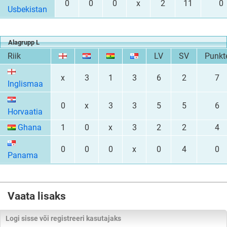
0
0
0
x
2
11
0
Usbekistan
Alagrupp L
Riik
LV
SV
Punkt
x
3
1
3
6
2
7
Inglismaa
0
x
3
3
5
5
6
Horvaatia
Ghana
1
0
x
3
2
2
4
0
0
0
x
0
4
0
Panama
Vaata lisaks
Logi sisse või registreeri kasutajaks