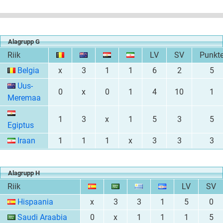
Alagrupp G
Riik
LV
SV
Punkt
Belgia
x
3
1
1
6
2
5
Uus-
0
x
0
1
4
10
1
Meremaa
1
3
x
1
5
3
5
Egiptus
Iraan
1
1
1
x
3
3
3
Alagrupp H
Riik
LV
SV
Hispaania
x
3
3
1
5
0
Saudi Araabia
0
x
1
1
1
5