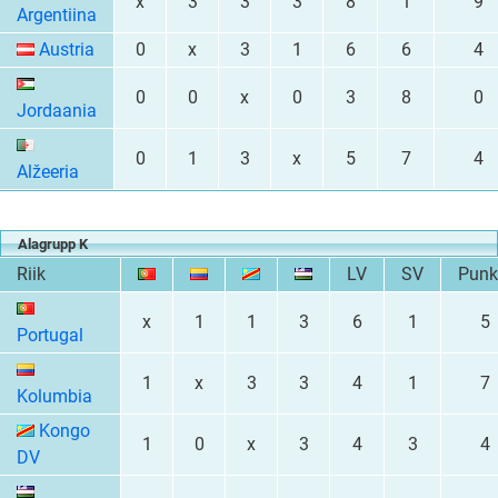
x
3
3
3
8
1
9
Argentiina
Austria
0
x
3
1
6
6
4
0
0
x
0
3
8
0
Jordaania
0
1
3
x
5
7
4
Alžeeria
Alagrupp K
Riik
LV
SV
Punk
x
1
1
3
6
1
5
Portugal
1
x
3
3
4
1
7
Kolumbia
Kongo
1
0
x
3
4
3
4
DV