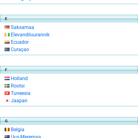
E
Saksamaa
Elevandiluurannik
Ecuador
Curaçao
F
Holland
Rootsi
Tuneesia
Jaapan
G
Belgia
Uus-Meremaa