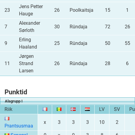
Jens Petter
23
26
Poolkaitsja
15
1
Hauge
Alexander
7
30
Ründaja
72
26
Sørloth
Erling
9
25
Ründaja
50
55
Haaland
Jørgen
11
Strand
26
Ründaja
28
6
Larsen
Punktid
Alagrupp I
Riik
LV
SV
Pu
x
3
3
3
10
2
Prantsusmaa