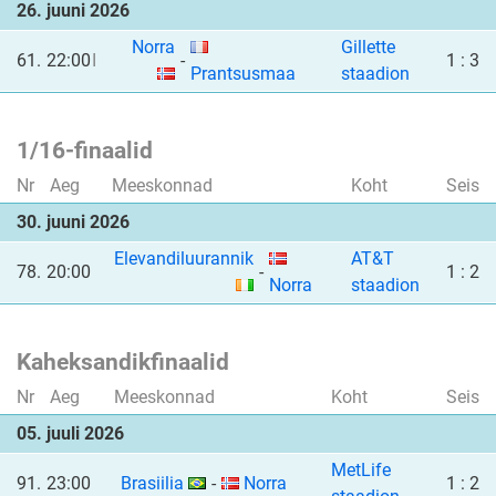
26. juuni 2026
Norra
Gillette
61.
22:00
I
-
1 : 3
Prantsusmaa
staadion
1/16-finaalid
Nr
Aeg
Meeskonnad
Koht
Seis
30. juuni 2026
Elevandiluurannik
AT&T
78.
20:00
-
1 : 2
Norra
staadion
Kaheksandikfinaalid
Nr
Aeg
Meeskonnad
Koht
Seis
05. juuli 2026
MetLife
91.
23:00
Brasiilia
-
Norra
1 : 2