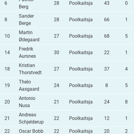
6
28
Poolkaitsja
43
0
Berg
Sander
8
28
Poolkaitsja
66
1
Berge
Martin
10
27
Poolkaitsja
68
5
Ødegaard
Fredrik
14
30
Poolkaitsja
22
1
Aursnes
Kristian
18
27
Poolkaitsja
37
4
Thorstvedt
Thelo
19
24
Poolkaitsja
8
5
Aasgaard
Antonio
20
21
Poolkaitsja
24
8
Nusa
Andreas
21
22
Poolkaitsja
12
1
Schjelderup
22
Oscar Bobb
22
Poolkaitsja
20
2