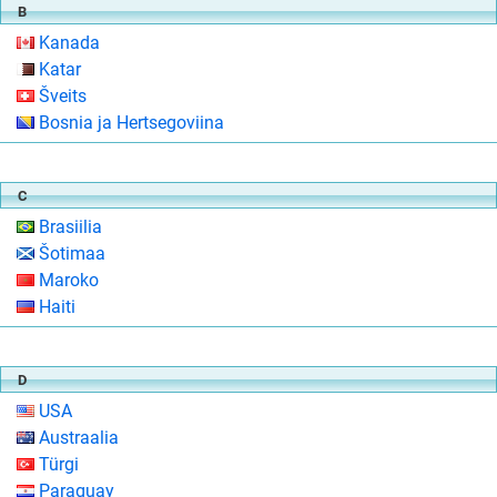
B
Kanada
Katar
Šveits
Bosnia ja Hertsegoviina
C
Brasiilia
Šotimaa
Maroko
Haiti
D
USA
Austraalia
Türgi
Paraguay