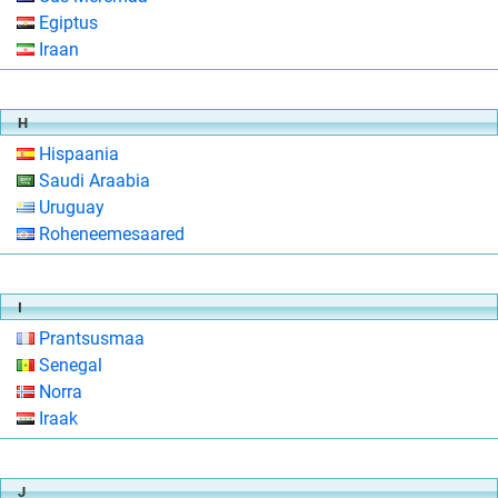
Egiptus
Iraan
H
Hispaania
Saudi Araabia
Uruguay
Roheneemesaared
I
Prantsusmaa
Senegal
Norra
Iraak
J