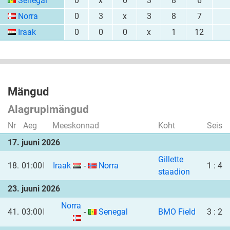
Senegal
0
x
0
3
8
6
Norra
0
3
x
3
8
7
Iraak
0
0
0
x
1
12
Mängud
Alagrupimängud
Nr
Aeg
Meeskonnad
Koht
Seis
17. juuni 2026
Gillette
18.
01:00
I
Iraak
-
Norra
1 : 4
staadion
23. juuni 2026
Norra
41.
03:00
I
-
Senegal
BMO Field
3 : 2