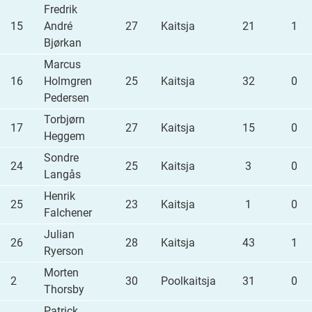
Fredrik
15
André
27
Kaitsja
21
1
Bjørkan
Marcus
16
Holmgren
25
Kaitsja
32
0
Pedersen
Torbjørn
17
27
Kaitsja
15
0
Heggem
Sondre
24
25
Kaitsja
3
0
Langås
Henrik
25
23
Kaitsja
1
0
Falchener
Julian
26
28
Kaitsja
43
1
Ryerson
Morten
2
30
Poolkaitsja
31
0
Thorsby
Patrick