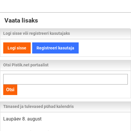
Vaata lisaks
Logi sisse või registreeri kasutajaks
Logi sisse
Registreeri kasutaja
Otsi Pistik.net portaalist
Otsi
kogu
Otsi
lehelt
Tänased ja tulevased pühad kalendris
Laupäev 8. august