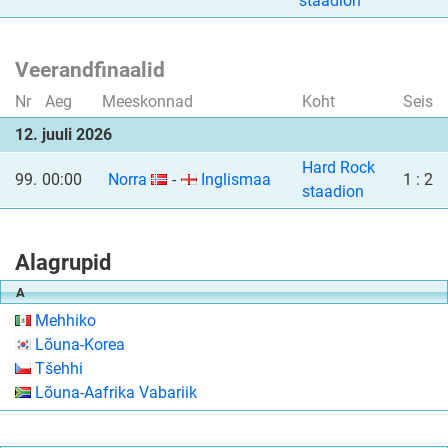
staadion
Veerandfinaalid
Nr
Aeg
Meeskonnad
Koht
Seis
12. juuli 2026
Hard Rock
99.
00:00
Norra
-
Inglismaa
1 : 2
staadion
Alagrupid
A
Mehhiko
Lõuna-Korea
Tšehhi
Lõuna-Aafrika Vabariik