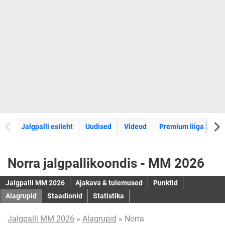
Jalgpalli esileht
Uudised
Videod
Premium liiga 2026
Norra jalgpallikoondis - MM 2026
Jalgpalli MM 2026
Ajakava & tulemused
Punktid
Alagrupid
Staadionid
Statistika
Jalgpalli MM 2026
»
Alagrupid
» Norra