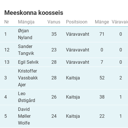
Meeskonna koosseis
Nr
Mängija
Vanus
Positsioon
Mänge
Väravai
Ørjan
1
35
Väravavaht
71
0
Nyland
Sander
12
23
Väravavaht
0
0
Tangvik
13
Egil Selvik
28
Väravavaht
7
0
Kristoffer
3
Vassbakk
28
Kaitsja
52
2
Ajer
Leo
4
26
Kaitsja
38
1
Østigård
David
5
Møller
24
Kaitsja
22
1
Wolfe