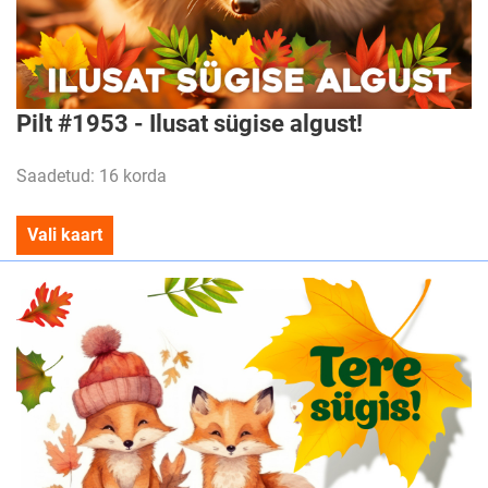
Pilt #1953 - Ilusat sügise algust!
Saadetud: 16 korda
Vali kaart