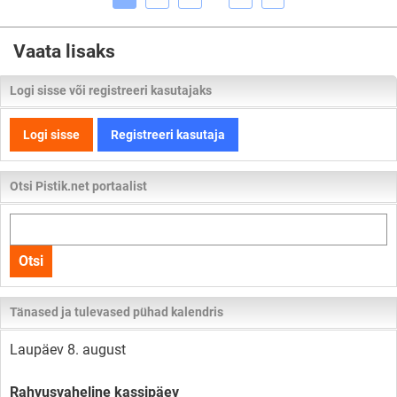
Vaata lisaks
Logi sisse või registreeri kasutajaks
Logi sisse
Registreeri kasutaja
Otsi Pistik.net portaalist
Otsi
kogu
Otsi
lehelt
Tänased ja tulevased pühad kalendris
Laupäev 8. august
Rahvusvaheline kassipäev