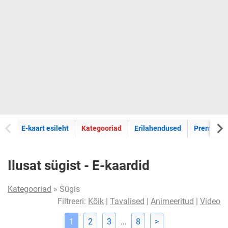
E-kaartide
E-kaart esileht
Kategooriad
Erilahendused
Premium k
Ilusat sügist - E-kaardid
Kategooriad
» Sügis
Filtreeri:
Kõik
|
Tavalised
|
Animeeritud
|
Video
1
2
3
...
8
>