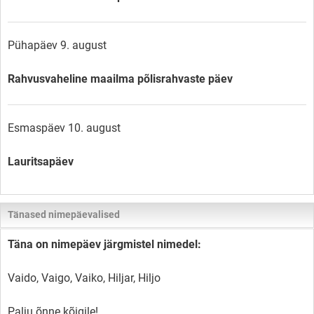
Pühapäev 9. august
Rahvusvaheline maailma põlisrahvaste päev
Esmaspäev 10. august
Lauritsapäev
Tänased nimepäevalised
Täna on nimepäev järgmistel nimedel:
Vaido, Vaigo, Vaiko, Hiljar, Hiljo
Palju õnne kõigile!