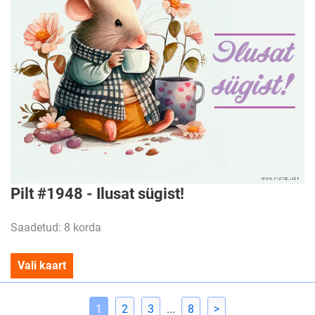
Pilt #1948 - Ilusat sügist!
Saadetud: 8 korda
Vali kaart
1
2
3
...
8
>