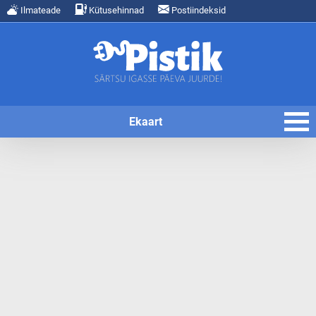
Ilmateade
Kütusehinnad
Postiindeksid
Ekaart