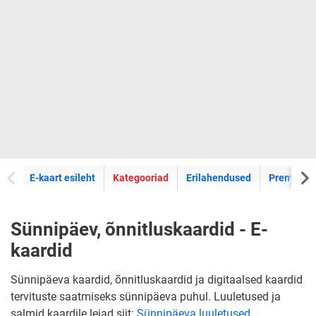
E-kaartide
E-kaart esileht
Kategooriad
Erilahendused
Premium k
Sünnipäev, õnnitluskaardid - E-
kaardid
Sünnipäeva kaardid, õnnitluskaardid ja digitaalsed kaardid
tervituste saatmiseks sünnipäeva puhul. Luuletused ja
salmid kaardile leiad siit:
Sünnipäeva luuletused