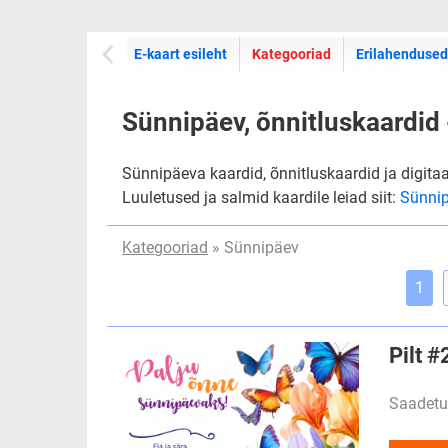
E-kaartide
E-kaart esileht
Kategooriad
Erilahendused
Sünnipäev, õnnitluskaardid 
Sünnipäeva kaardid, õnnitluskaardid ja digita
Luuletused ja salmid kaardile leiad siit:
Sünnip
Kategooriad
» Sünnipäev
1
Pilt 
Saadetu