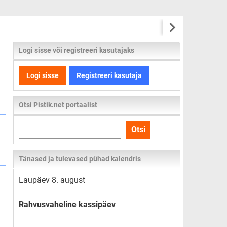
Logi sisse või registreeri kasutajaks
Logi sisse
Registreeri kasutaja
Otsi Pistik.net portaalist
Otsi
Otsi
kogu
lehelt
Tänased ja tulevased pühad kalendris
Laupäev 8. august
Rahvusvaheline kassipäev