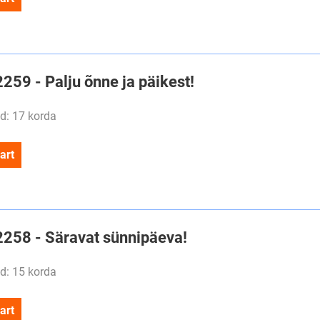
2259 - Palju õnne ja päikest!
d: 17 korda
art
#2258 - Säravat sünnipäeva!
d: 15 korda
art