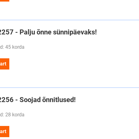
#2257 - Palju õnne sünnipäevaks!
d: 45 korda
art
2256 - Soojad õnnitlused!
d: 28 korda
art