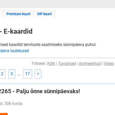
Premium kaart
VIP kaart
- E-kaardid
alsed kaardid tervituste saatmiseks sünnipäeva puhul.
äeva luuletused
Filtreeri:
Kõik
|
Tavalised
|
Animeeritud
|
Video
2
3
...
17
>
#2265 - Palju õnne sünnipäevaks!
d: 306 korda