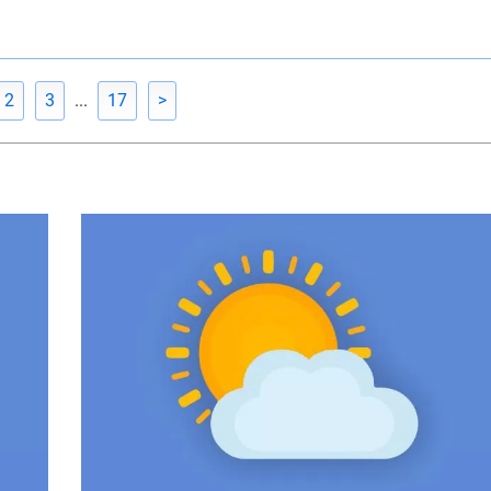
2
3
...
17
>