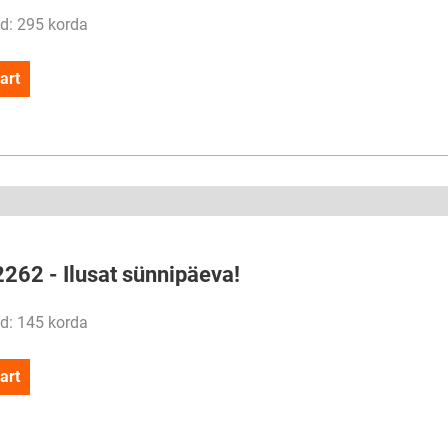
d: 295 korda
art
2262 - Ilusat sünnipäeva!
d: 145 korda
art