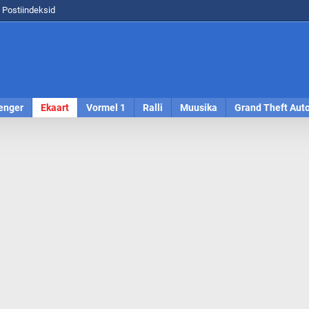
Postiindeksid
enger
Ekaart
Vormel 1
Ralli
Muusika
Grand Theft Aut