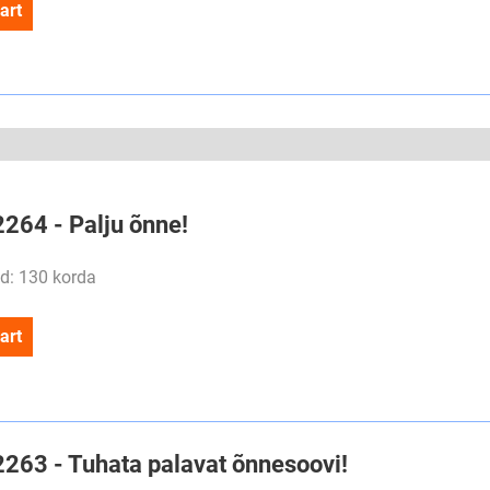
art
2264 - Palju õnne!
d: 130 korda
art
#2263 - Tuhata palavat õnnesoovi!