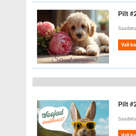
Pilt 
Saadetu
Vali ka
Pilt #
Saadetu
Vali ka