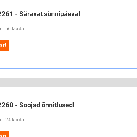
#2261 - Säravat sünnipäeva!
d: 56 korda
art
2260 - Soojad õnnitlused!
d: 24 korda
art