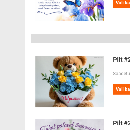
Vali ka
Pilt #
Saadetu
Vali ka
Pilt 