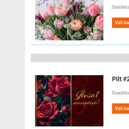
Saadetu
Vali ka
Pilt #
Saadetu
Vali ka