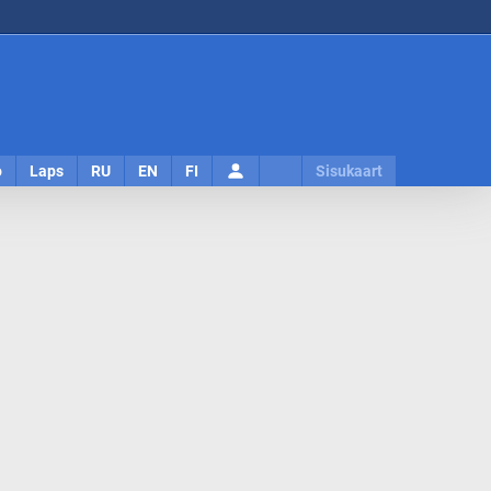
Logi
o
Laps
RU
EN
FI
Sisukaart
sisse