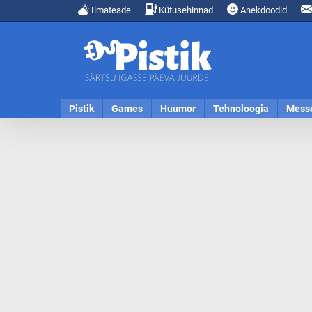
Ilmateade
Kütusehinnad
Anekdoodid
Pistik
Games
Huumor
Tehnoloogia
Mess